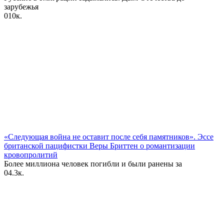
зарубежья
0
10к.
«Следующая война не оставит после себя памятников». Эссе
британской пацифистки Веры Бриттен о романтизации
кровопролитий
Более миллиона человек погибли и были ранены за
0
4.3к.