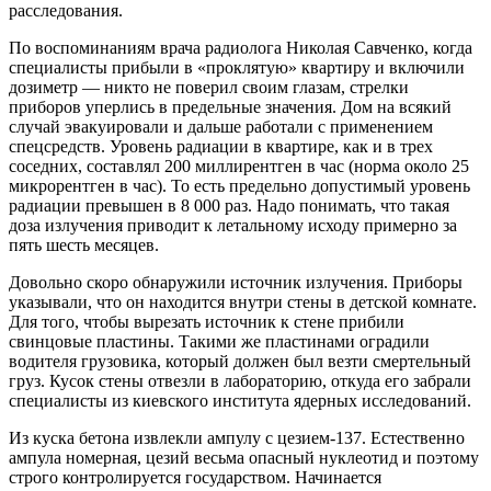
расследования.
По воспоминаниям врача радиолога Николая Савченко, когда
специалисты прибыли в «проклятую» квартиру и включили
дозиметр — никто не поверил своим глазам, стрелки
приборов уперлись в предельные значения. Дом на всякий
случай эвакуировали и дальше работали с применением
спецсредств. Уровень радиации в квартире, как и в трех
соседних, составлял 200 миллирентген в час (норма около 25
микрорентген в час). То есть предельно допустимый уровень
радиации превышен в 8 000 раз. Надо понимать, что такая
доза излучения приводит к летальному исходу примерно за
пять шесть месяцев.
Довольно скоро обнаружили источник излучения. Приборы
указывали, что он находится внутри стены в детской комнате.
Для того, чтобы вырезать источник к стене прибили
свинцовые пластины. Такими же пластинами оградили
водителя грузовика, который должен был везти смертельный
груз. Кусок стены отвезли в лабораторию, откуда его забрали
специалисты из киевского института ядерных исследований.
Из куска бетона извлекли ампулу с цезием-137. Естественно
ампула номерная, цезий весьма опасный нуклеотид и поэтому
строго контролируется государством. Начинается