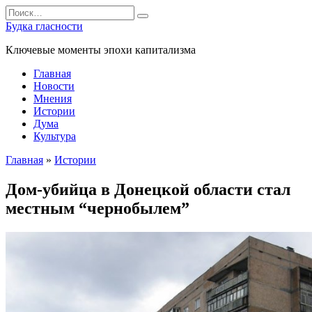
Перейти
Search
к
for:
Будка гласности
содержанию
Ключевые моменты эпохи капитализма
Главная
Новости
Мнения
Истории
Дума
Культура
Главная
»
Истории
Дом-убийца в Донецкой области стал
местным “чернобылем”