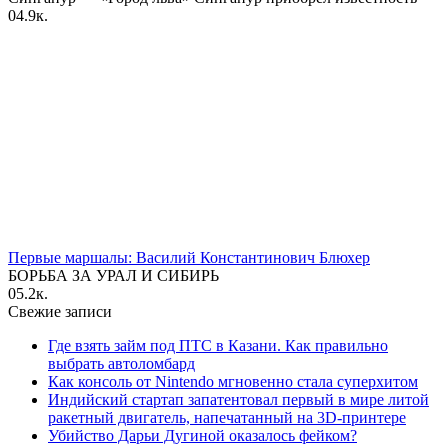
0
4.9к.
Первые маршалы: Василий Константинович Блюхер
БОРЬБА ЗА УРАЛ И СИБИРЬ
0
5.2к.
Свежие записи
Где взять займ под ПТС в Казани. Как правильно
выбрать автоломбард
Как консоль от Nintendo мгновенно стала суперхитом
Индийский стартап запатентовал первый в мире литой
ракетный двигатель, напечатанный на 3D-принтере
Убийство Дарьи Дугиной оказалось фейком?