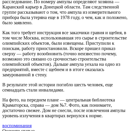
расследование. По номеру ампулы определяют хозяина —
Каранский карьер в Донецкой области. Там следственной
группе рассказывают о том, что ампула из измерительного
прибора была утеряна еще в 1978 году, о чем, как и положено,
было заявлено.
Как того требует инструкция все заказчики гравия и щебня, в
том числе Москва, использовавшая это сырье в строительстве
олимпийских объектов, были извещены. Приступили к
поискам, работу приостановили. Вскоре пришел приказ
сверху — работу возобновить (точно неизвестно почему,
возможно это связано со срочностью строительства
олимпийский объектов). Дальше ампула уехала на одно из
предприятий, вместе с щебнем и в итоге оказалась
замурованной в стену.
В результате этой истории погибло шесть человек, еще
семнадцать стали инвалидами.
На фото, на переднем плане — центральная библиотека
Краматорска, справа — дом №7. Фото, как понимаете,
достаточно свежее. Дом не снесли, после извлечения ампулы
уровень излучения в квартирах вернулся к норме.
воспоминания
Оцените статью