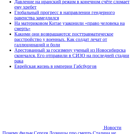
Давление на иранский режим в конечном счёте сломает
ему хребет
Глобальный прогресс в направлении гендерного
равенства замедлился
На материковом Китае узаконили «право человека на
смерть»
Какими они возвращаются: посттравматическое
расстройство у военных. Как солдат лечат от
галлюцинаций и боли
Арестованный за госизмену ученый из Новосибирска
скончался. Его отправили в СИЗО на последней стадии
рака
Еврейская жизнь в империи Габсбургов
Новости
Почему фильм Сергея Лозницы про смерть Сталина не