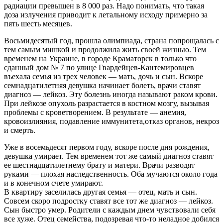
радиации превышен в 8 000 раз. Надо понимать, что такая
доза излучения приводит к летальному исходу примерно за
пять шесть месяцев.
Восьмидесятый год, прошла олимпиада, страна попрощалась с
тем самым мишкой и продолжила жить своей жизнью. Тем
временем на Украине, в городе Краматорск в только что
сданный дом № 7 по улице Гвардейцев-Кантемировцев
въехала семья из трех человек — мать, дочь и сын. Вскоре
семнадцатилетняя девушка начинает болеть, врачи ставят
диагноз — лейкоз. Эту болезнь иногда называют раком крови.
При лейкозе опухоль разрастается в костном мозгу, вызывая
проблемы с кроветворением. В результате — анемия,
кровоизлияния, подавление иммунитета,отказ органов, некроз
и смерть.
Уже в восемьдесят первом году, вскоре после дня рождения,
девушка умирает. Тем временем тот же самый диагноз ставят
ее шестнадцатилетнему брату и матери. Врачи разводят
руками — плохая наследственность. Оба мучаются около года
и в конечном счете умирают.
В квартиру заселилась другая семья — отец, мать и сын.
Совсем скоро подростку ставят все тот же диагноз — лейкоз.
Сын быстро умер. Родители с каждым днем чувствовали себя
все хуже. Отец семейства, подозревая что-то неладное добился