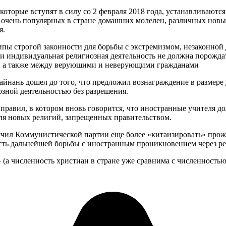
оторые вступят в силу со 2 февраля 2018 года, устанавливаютс
и очень популярных в стране домашних молелен, различных новы
я.
пы строгой законности для борьбы с экстремизмом, незаконно
 и индивидуальная религиозная деятельность не должна порожд
ы, а также между верующими и неверующими гражданами
ань дошел до того, что предложил вознаграждение в размере д
озной деятельностью без разрешения.
правил, в котором вновь говорится, что иностранные учителя д
для новых религий, запрещенных правительством.
оручил Коммунистической партии еще более «китаизировать» пр
ость дальнейшей борьбы с иностранным проникновением через р
 (а численность христиан в стране уже сравнима с численностью