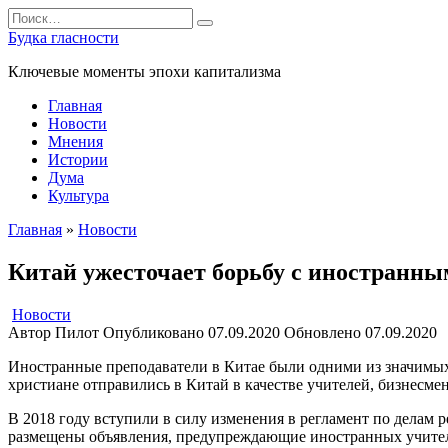
Перейти
Search
к
for:
Будка гласности
содержанию
Ключевые моменты эпохи капитализма
Главная
Новости
Мнения
Истории
Дума
Культура
Главная
»
Новости
Китай ужесточает борьбу с иностранн
Новости
Автор
Пилот
Опубликовано
07.09.2020
Обновлено
07.09.2020
Иностранные преподаватели в Китае были одними из значимых 
христиане отправились в Китай в качестве учителей, бизнесме
В 2018 году вступили в силу изменения в регламент по делам 
размещены объявления, предупреждающие иностранных учителе