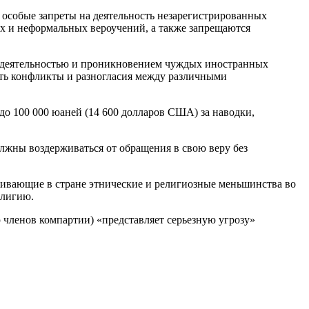
я особые запреты на деятельность незарегистрированных
х и неформальных вероучений, а также запрещаются
й деятельностью и проникновением чуждых иностранных
ать конфликты и разногласия между различными
о 100 000 юаней (14 600 долларов США) за наводки,
олжны воздерживаться от обращения в свою веру без
оживающие в стране этнические и религиозные меньшинства во
елигию.
 членов компартии) «представляет серьезную угрозу»