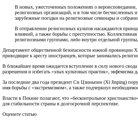
В новых, ужесточенных положениях о вероисповедании, к
религиозных организаций, и в том числе бесчисленных 
зарубежные поездки на религиозные семинары и собрани
В отправлении религиозных культов насаждаются принци
влияний, а также борьбы с преступностью. Коллективная
религиозными группами, либо внутри отдельной групп
Департамент общественной безопасности южной провинции Хайн
приводящие к аресту иностранцев, которые занимались религи
В ближайшее время ожидается вступление в силу нового свода 
разрешения и избегать «злых культовых практик», эвфемизма 
За последние два года президент Си Цзиньпин (Xi Jinping) п
имя борьбы с «экстремизмом», а также подчеркнул необходим
Власти в Пекине полагают, что «бесконтрольное христианство»
для стабильности страны в долгосрочной перспективе.
Оцените статью