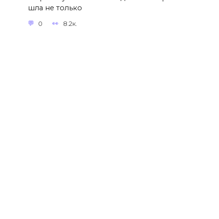
шла не только
0
8.2к.