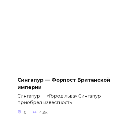
Сингапур — Форпост Британской
империи
Сингапур — «Город льва» Сингапур
приобрел известность
0
4.9к.