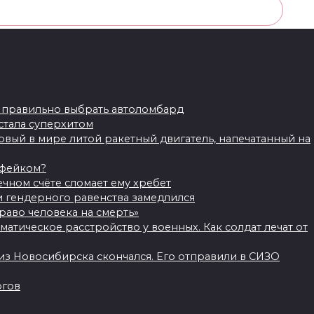
ак правильно выбрать автоломбард
оголосовало:
12
стала суперхитом
рвый в мире литой ракетный двигатель, напечатанный на
олосовании. Расскажите о нем вашим друзьям.
 фейком?
чном счёте сломает ему хребет
и гендерного равенства замедлился
раво человека на смерть»
атическое расстройство у военных. Как солдат лечат от
из Новосибирска скончался. Его отправили в СИЗО
ргов