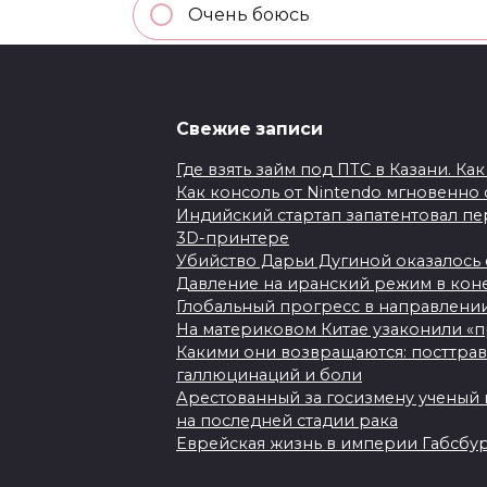
Очень боюсь
Немножко боюсь
Свежие записи
Не-а
Где взять займ под ПТС в Казани. К
Пр
Как консоль от Nintendo мгновенно 
Индийский стартап запатентовал пе
3D-принтере
Благодарим вас за участие в нашем г
Убийство Дарьи Дугиной оказалось
Давление на иранский режим в коне
Глобальный прогресс в направлени
Рейтинг
На материковом Китае узаконили «п
Какими они возвращаются: посттравм
галлюцинаций и боли
Поделиться с друзьями
Арестованный за госизмену ученый 
на последней стадии рака
Еврейская жизнь в империи Габсбу