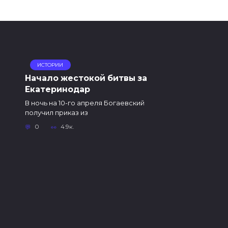
ИСТОРИИ
Начало жестокой битвы за
Екатеринодар
В ночь на 10-го апреля Богаевский
получил приказ из
0
4.9к.