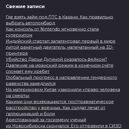
Свежие записи
Где взять займ под ПТС в Казани. Как правильно
выбрать автоломбард
Как консоль от Nintendo мгновенно стала
суперхитом
Индийский стартап запатентовал первый в мире
литой ракетный двигатель, напечатанный на 3D-
принтере
Убийство Дарьи Дугиной оказалось фейком?
Давление на иранский режим в конечном счёте
сломает ему хребет
Глобальный прогресс в направлении гендерного
равенства замедлился
На материковом Китае узаконили «право человека
на смерть»
Какими они возвращаются: посттравматическое
расстройство у военных. Как солдат лечат от
галлюцинаций и боли
Арестованный за госизмену ученый
из Новосибирска скончался. Его отправили в СИЗО