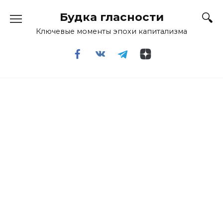
Перейти
Будка гласности
к
содержанию
Ключевые моменты эпохи капитализма