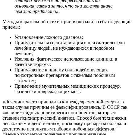
которых невозможно репрессировать на
основании закона за то, что они мыслят иначе,
чем это предписано».
Методы карательной психиатрии включали в себя следующие
приёмы:
Установление ложного диагноза;
Принудительная госпитализация в психиатрическую
лечебницу людей, не нуждающихся в подобном
лечении;
Изоляция: фактическое использование клиники в
качестве тюрьмы;
Принуждение к приему сильнодействующих
психотропных препаратов с тяжёлым побочным
эффектом;
Применение мучительных медицинских процедур,
физически повреждающих мозг.
«Лечение» часто приводило к преждевременной смерти, в
таком случае причины ее фальсифицировались. В СССР так
«лечили» видных политических оппонентов, которым
ставили психиатрический диагноз. Способ был технически
несложным и действенным, поскольку препараты обладали
достаточно неприятным набором побочных эффектов.
Именно этот метод подавления получил название