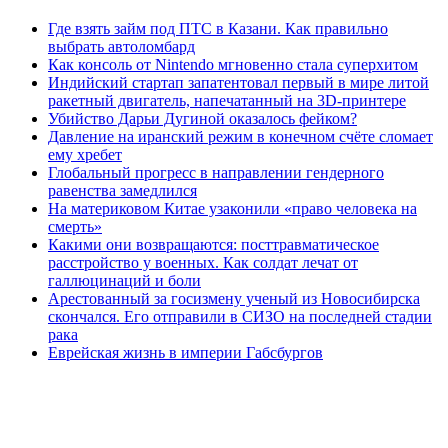
Где взять займ под ПТС в Казани. Как правильно
выбрать автоломбард
Как консоль от Nintendo мгновенно стала суперхитом
Индийский стартап запатентовал первый в мире литой
ракетный двигатель, напечатанный на 3D-принтере
Убийство Дарьи Дугиной оказалось фейком?
Давление на иранский режим в конечном счёте сломает
ему хребет
Глобальный прогресс в направлении гендерного
равенства замедлился
На материковом Китае узаконили «право человека на
смерть»
Какими они возвращаются: посттравматическое
расстройство у военных. Как солдат лечат от
галлюцинаций и боли
Арестованный за госизмену ученый из Новосибирска
скончался. Его отправили в СИЗО на последней стадии
рака
Еврейская жизнь в империи Габсбургов