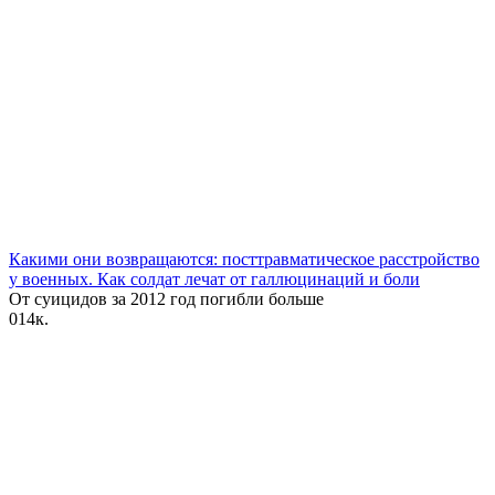
Какими они возвращаются: посттравматическое расстройство
у военных. Как солдат лечат от галлюцинаций и боли
От суицидов за 2012 год‌ погибли больше
0
14к.