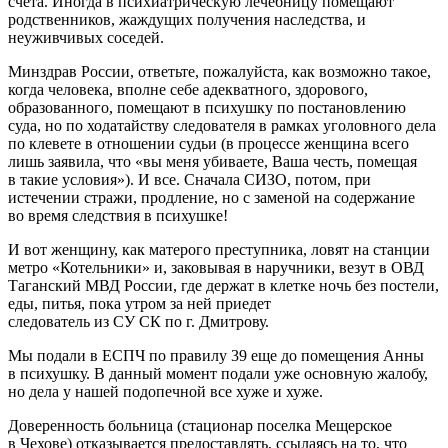
счета. Иногда в психиатрическую лечебницу помещают
родственников, жаждущих получения наследства, и
неуживчивых соседей.
Минздрав России, ответьте, пожалуйста, как возможно такое,
когда человека, вполне себе адекватного, здорового,
образованного, помещают в психушку по постановлению
суда, но по ходатайству следователя в рамках уголовного дела
по клевете в отношении судьи (в процессе женщина всего
лишь заявила, что «вы меня убиваете, Ваша честь, помещая
в такие условия»). И все. Сначала СИЗО, потом, при
истечении стражи, продление, но с заменой на содержание
во время следствия в психушке!
И вот женщину, как матерого преступника, ловят на станции
метро «Котельники» и, заковывая в наручники, везут в ОВД
Таганский МВД России, где держат в клетке ночь без постели,
еды, питья, пока утром за ней приедет
следователь из СУ СК по г. Дмитрову.
Мы подали в ЕСПЧ по правилу 39 еще до помещения Анны
в психушку. В данный момент подали уже основную жалобу,
но дела у нашей подопечной все хуже и хуже.
Доверенность больница (стационар поселка Мещерское
в Чехове) отказывается предоставлять, ссылаясь на то, что