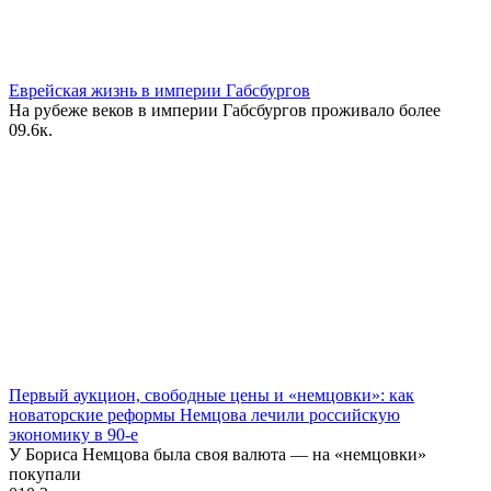
Еврейская жизнь в империи Габсбургов
На рубеже веков в империи Габсбургов проживало более
0
9.6к.
Первый аукцион, свободные цены и «‎немцовки»‎: как
новаторские реформы Немцова лечили российскую
экономику в 90-е
У Бориса Немцова была своя валюта — на «немцовки»
покупали