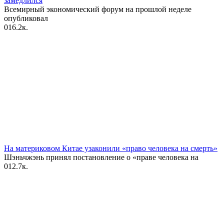
замедлился
Всемирный экономический форум на прошлой неделе
опубликовал
0
16.2к.
На материковом Китае узаконили «право человека на смерть»
Шэньчжэнь принял постановление о «праве человека на
0
12.7к.