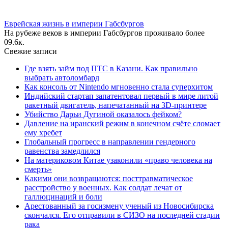
Еврейская жизнь в империи Габсбургов
На рубеже веков в империи Габсбургов проживало более
0
9.6к.
Свежие записи
Где взять займ под ПТС в Казани. Как правильно
выбрать автоломбард
Как консоль от Nintendo мгновенно стала суперхитом
Индийский стартап запатентовал первый в мире литой
ракетный двигатель, напечатанный на 3D-принтере
Убийство Дарьи Дугиной оказалось фейком?
Давление на иранский режим в конечном счёте сломает
ему хребет
Глобальный прогресс в направлении гендерного
равенства замедлился
На материковом Китае узаконили «право человека на
смерть»
Какими они возвращаются: посттравматическое
расстройство у военных. Как солдат лечат от
галлюцинаций и боли
Арестованный за госизмену ученый из Новосибирска
скончался. Его отправили в СИЗО на последней стадии
рака