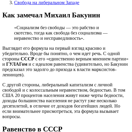
Свобода на либеральном Западе
Как замечал Михаил Бакунин
«Социализм без свободы — это рабство и
скотство, тогда как свобода без социализма —
неравенство и несправедливость».
Выглядит его формула на первый взгляд красиво и
убедительно. Вроде бы понятно, о чем идет речь. С одной
стороны
СССР
с его «единственно верным мнением партии»
и
ГУЛАГом
и с идеалом равенства (удивительно, но Бакунин
предсказал это задолго до прихода к власти марксистов-
ленинцев).
С другой стороны, либеральный капитализм с личной
свободой и с колоссальным неравенством, бедностью. В том
США 20 процентов населения живут ниже черты бедности,
доходы большинства населения не растут уже несколько
десятилетий, в отличие от доходов богатейших людей. Но
если внимательнее присмотреться, эта формула вызывает
вопросы.
Равенство в СССР