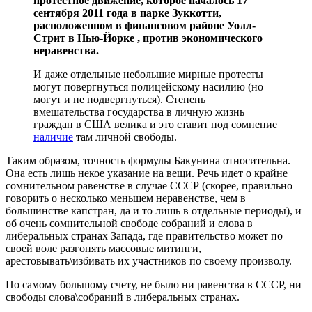
протестное движение, которое началось 17
сентября 2011 года в парке Зуккотти,
расположенном в финансовом районе Уолл-
Стрит в Нью-Йорке , против экономического
неравенства.
И даже отдельные небольшие мирные протесты
могут повергнуться полицейскому насилию (но
могут и не подвергнуться). Степень
вмешательства государства в личную жизнь
граждан в США велика и это ставит под сомнение
наличие
там личной свободы.
Таким образом, точность формулы Бакунина относительна.
Она есть лишь некое указание на вещи. Речь идет о крайне
сомнительном равенстве в случае СССР (скорее, правильно
говорить о несколько меньшем неравенстве, чем в
большинстве капстран, да и то лишь в отдельные периоды), и
об очень сомнительной свободе собраний и слова в
либеральных странах Запада, где правительство может по
своей воле разгонять массовые митинги,
арестовывать\избивать их участников по своему произволу.
По самому большому счету, не было ни равенства в СССР, ни
свободы слова\собраний в либеральных странах.