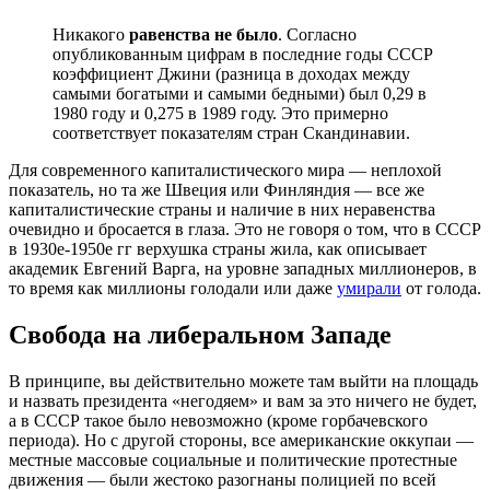
Никакого
равенства не было
. Согласно
опубликованным цифрам в последние годы СССР
коэффициент Джини (разница в доходах между
самыми богатыми и самыми бедными) был 0,29 в
1980 году и 0,275 в 1989 году. Это примерно
соответствует показателям стран Скандинавии.
Для современного капиталистического мира — неплохой
показатель, но та же Швеция или Финляндия — все же
капиталистические страны и наличие в них неравенства
очевидно и бросается в глаза. Это не говоря о том, что в СССР
в 1930е-1950е гг верхушка страны жила, как описывает
академик Евгений Варга, на уровне западных миллионеров, в
то время как миллионы голодали или даже
умирали
от голода.
Свобода на либеральном Западе
В принципе, вы действительно можете там выйти на площадь
и назвать президента «негодяем» и вам за это ничего не будет,
а в СССР такое было невозможно (кроме горбачевского
периода). Но с другой стороны, все американские оккупаи —
местные массовые социальные и политические протестные
движения — были жестоко разогнаны полицией по всей