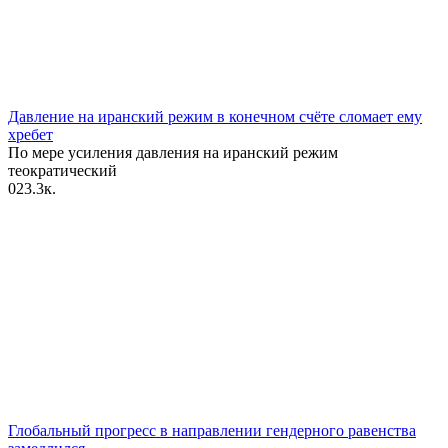
Давление на иранский режим в конечном счёте сломает ему
хребет
По мере усиления давления на иранский режим
теократический
0
23.3к.
Глобальный прогресс в направлении гендерного равенства