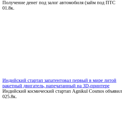
Получение денег под залог автомобиля (займ под ПТС
0
1.8к.
Индийский стартап запатентовал первый в мире литой
ракетный двигатель, напечатанный на 3D-принтере
Индийский космический стартап Agnikul Cosmos объявил
0
25.8к.