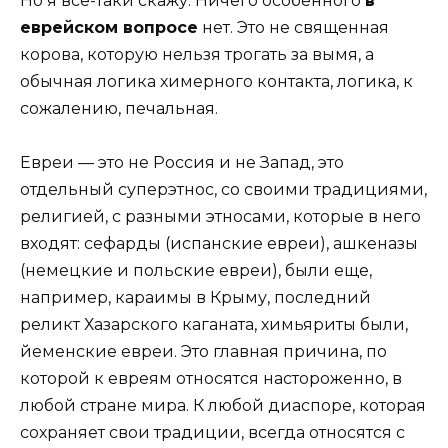
Но я все-таки скажу. Ничего особенного
в
еврейском вопросе
нет. Это не священная
корова, которую нельзя трогать за вымя, а
обычная логика химерного контакта, логика, к
сожалению, печальная.
Евреи — это не Россия и не Запад, это
отдельный суперэтнос, со своими традициями,
религией, с разными этносами, которые в него
входят: сефарды (испанские евреи), ашкеназы
(немецкие и польские евреи), были еще,
например, караимы в Крыму, последний
реликт Хазарского каганата, химьяриты были,
йеменские евреи. Это главная причина, по
которой к евреям относятся настороженно, в
любой стране мира. К любой диаспоре, которая
сохраняет свои традиции, всегда относятся с