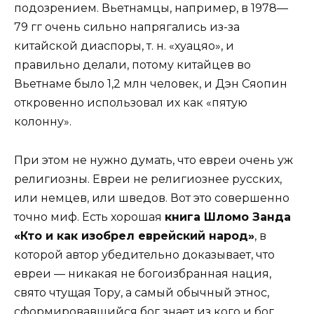
подозрением. Вьетнамцы, например, в 1978—
79 гг очень сильно напрягались из-за
китайской диаспоры, т. н. «хуацяо», и
правильно делали, потому китайцев во
Вьетнаме было 1,2 млн человек, и Дэн Сяопин
откровенно использовал их как «пятую
колонну».
При этом не нужно думать, что евреи очень уж
религиозны. Евреи не религиознее русских,
или немцев, или шведов. Вот это совершенно
точно миф. Есть хорошая
книга Шломо Занда
«Кто и как изобрел еврейский народ»
, в
которой автор убедительно доказывает, что
евреи — никакая не богоизбранная нация,
свято чтущая Тору, а самый обычный этнос,
сформировавшийся бог знает из кого и бог