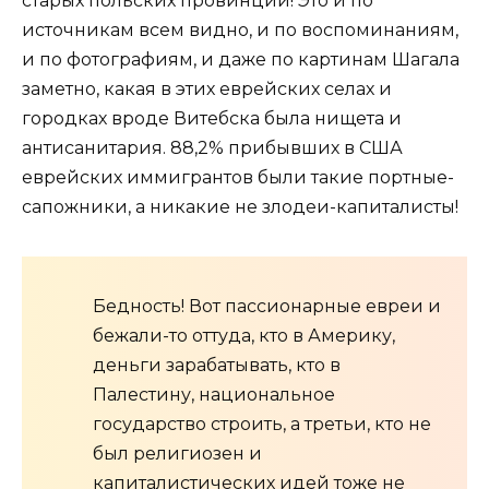
старых польских провинций! Это и по
источникам всем видно, и по воспоминаниям,
и по фотографиям, и даже по картинам Шагала
заметно, какая в этих еврейских селах и
городках вроде Витебска была нищета и
антисанитария. 88,2% прибывших в США
еврейских иммигрантов были такие портные-
сапожники, а никакие не злодеи-капиталисты!
Бедность! Вот пассионарные евреи и
бежали-то оттуда, кто в Америку,
деньги зарабатывать, кто в
Палестину, национальное
государство строить, а третьи, кто не
был религиозен и
капиталистических идей тоже не