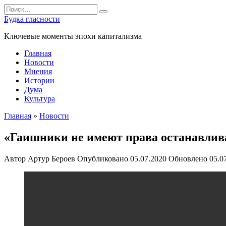
Перейти
Search
к
for:
Будка гласности
содержанию
Ключевые моменты эпохи капитализма
Главная
Новости
Мнения
Истории
Дума
Культура
Главная
»
Новости
«Гаишники не имеют права останавлив
Автор
Артур Бероев
Опубликовано
05.07.2020
Обновлено
05.0