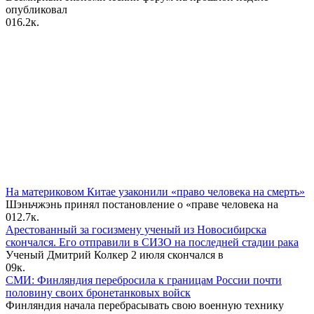
опубликовал
0
16.2к.
На материковом Китае узаконили «право человека на смерть»
Шэньчжэнь принял постановление о «праве человека на
0
12.7к.
Арестованный за госизмену ученый из Новосибирска
скончался. Его отправили в СИЗО на последней стадии рака
Ученый Дмитрий Колкер 2 июля скончался в
0
9к.
СМИ: Финляндия перебросила к границам России почти
половину своих бронетанковых войск
Финляндия начала перебрасывать свою военную технику