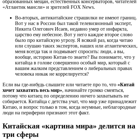
образованных мещан, естественных консерваторов, читателей
«Атлантик мансли» и зрителей FOX News.
Во-вторых, антикитайские страшилки не имеют границ.
Вот у нас в России был такой телевизионный эксперт,
Никита Олегович Исаев, недавно умер от инфаркта,
царство ему небесное. Вот у него каждое второе слово
было про китайскую угрозу. Я всякий раз, когда читаю
или слушаю таких экспертов, наших или атлантических,
меня всегда так и подмывает спросить: люди, а вы,
вообще, историю Китая-то знаете? Вы понимаете, что у
китайца в голове совершенно особый мир, который с
вашим жалким представлением о либеральных правах
человека никак не коррелируется?
Если вы где-нибудь слышите или читаете про то, что
«Китай
хочет захватить весь мир»
, начинайте громко смеяться,
потому что китаец по определению ничего захватывать не
собирается. Китайца с детства учат, что мир уже принадлежит
Китаю, и вопрос только в том, когда неумные, неблагородные
люди на периферии признают этот факт.
Китайская «картина мира» делится на
три сферы