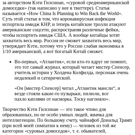
за авторством Кэти Гилсинан, «суровой среднеамериканской
домоседки» (так написано у нее в твиттере). Статья
называется «How China Is Planning to Win Back the World».
Суть этой статьи в том, что коронавирусная инфекция
испортила имидж КНР, и теперь китайские тролли атакуют
американские соцсети, распространяя различные фейки,
чтобы испортить имидж США. А вообще китайцы хотят
захватить весь мир. Россия не сможет захватить весь мир,
утверждает Кэти, потому что у России слабая экономика в
1/10 американской, а вот богатый Китай сможет.
Во-первых, «Атлантик», если кто-то вдруг не помнит,
это тот самый журнал, который читает мистер Спенсер,
учитель истории у Холдена Колфилда, персонаж очень
недалекий и сатирический.
«Он [мистер Спенсер] читал „Атлантик мансли“, и
везде стояли какие-то пузырьки, пилюли, все
пахло каплями от насморка. Тоску нагоняло».
Творчество Кэти Гилсинан — это такое чтиво для
образованных, но не особо умных людей, жвачка для
интеллигенции. По большому счету, чайнафоб Дональд Трамп
(при всей моей симпатии к нему) — человек из той же
категории «суровых домоседов», т. е. обывателей,