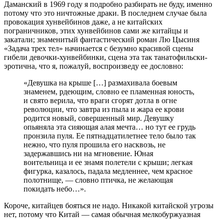
Даманский в 1969 году я подробно разбирать не буду, именно
потому что это ничтожные драки. В последнем случае была
провокация хунвейбинов даже, а не китайских
пограничников, этих хунвейбинов сами же китайцы и
закатали; знаменитый фантастический роман Лю Цысиня
«Задача трех тел» начинается с безумно красивой сцены
гибели девочки-хунвейбинки, сцена эта так танатофильски-
эротична, что я, пожалуй, воспроизведу ее дословно:
«Девушка на крыше […] размахивала боевым
знаменем, рдеющим, словно ее пламенная юность,
и свято верила, что враги сгорят дотла в огне
революции, что завтра из пыла и жара ее крови
родится новый, совершенный мир. Девушку
опьяняла эта сияющая алая мечта… но тут ее грудь
пронзила пуля. Ее пятнадцатилетнее тело было так
нежно, что пуля прошила его насквозь, не
задержавшись ни на мгновение. Юная
воительница и ее знамя полетели с крыши; легкая
фигурка, казалось, падала медленнее, чем красное
полотнище, — словно птичка, не желающая
покидать небо…».
Короче, китайцев бояться не надо. Никакой китайской угрозы
нет, потому что Китай — самая обычная мелкобуржуазная