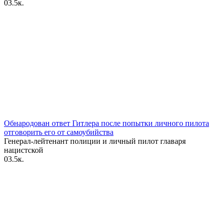
0
3.5к.
Обнародован ответ Гитлера после попытки личного пилота
отговорить его от самоубийства
Генерал-лейтенант полиции и личный пилот главаря
нацистской
0
3.5к.