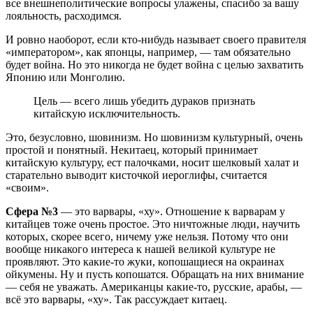
все внешнеполитические вопросы улажены, спасибо за вашу
лояльность, расходимся.
И ровно наоборот, если кто-нибудь называет своего правителя
«императором», как японцы, например, — там обязательно
будет война. Но это никогда не будет война с целью захватить
Японию или Монголию.
Цель — всего лишь убедить дураков признать
китайскую исключительность.
Это, безусловно, шовинизм. Но шовинизм культурный, очень
простой и понятный. Некитаец, который принимает
китайскую культуру, ест палочками, носит шелковый халат и
старательно выводит кисточкой иероглифы, считается
«своим».
Сфера №3
— это варвары, «ху». Отношение к варварам у
китайцев тоже очень простое. Это ничтожные люди, научить
которых, скорее всего, ничему уже нельзя. Потому что они
вообще никакого интереса к нашей великой культуре не
проявляют. Это какие-то жуки, копошащиеся на окраинах
ойкумены. Ну и пусть копошатся. Обращать на них внимание
— себя не уважать. Американцы какие-то, русские, арабы, —
всё это варвары, «ху». Так рассуждает китаец.