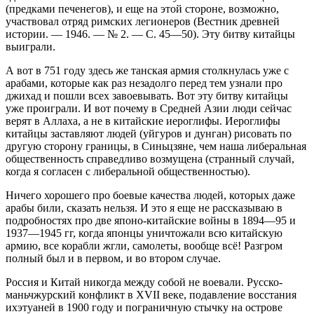
(предками печенегов), и еще на этой стороне, возможно,
участвовал отряд римских легионеров (Вестник древней
истории. — 1946. — № 2. — С. 45—50). Эту битву китайцы
выиграли.
А вот в 751 году здесь же танская армия столкнулась уже с
арабами, которые как раз незадолго перед тем узнали про
джихад и пошли всех завоевывать. Вот эту битву китайцы
уже проиграли. И вот почему в Средней Азии люди сейчас
верят в Аллаха, а не в китайские иероглифы. Иероглифы
китайцы заставляют людей (уйгуров и дунган) рисовать по
другую сторону границы, в Синьцзяне, чем наша либеральная
общественность справедливо возмущена (странный случай,
когда я согласен с либеральной общественностью).
Ничего хорошего про боевые качества людей, которых даже
арабы били, сказать нельзя. И это я еще не рассказываю в
подробностях про две японо-китайские войны в 1894—95 и
1937—1945 гг, когда японцы уничтожали всю китайскую
армию, все корабли жгли, самолеты, вообще всё! Разгром
полный был и в первом, и во втором случае.
Россия и Китай никогда между собой не воевали. Русско-
маньчжурский конфликт в XVII веке, подавление восстания
ихэтуаней в 1900 году и пограничную стычку на острове