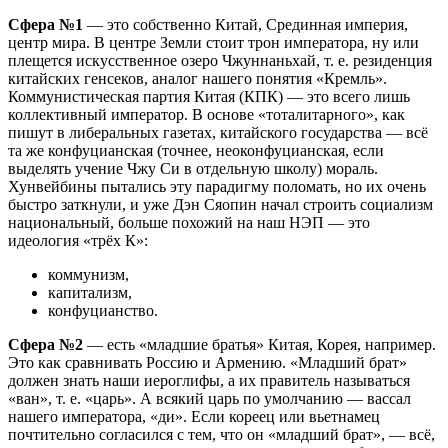
Сфера №1
— это собственно Китай, Срединная империя,
центр мира. В центре Земли стоит трон императора, ну или
плещется искусственное озеро Чжуннаньхай, т. е. резиденция
китайских генсеков, аналог нашего понятия «Кремль».
Коммунистическая партия Китая (КПК) — это всего лишь
коллективный император. В основе «тоталитарного», как
пишут в либеральных газетах, китайского государства — всё
та же конфуцианская (точнее, неоконфуцианская, если
выделять учение Чжу Си в отдельную школу) мораль.
Хунвейбины пытались эту парадигму поломать, но их очень
быстро заткнули, и уже Дэн Сяопин начал строить социализм
национальный, больше похожий на наш НЭП — это
идеология «трёх К»:
коммунизм,
капитализм,
конфуцианство.
Сфера №2
— есть «младшие братья» Китая, Корея, например.
Это как сравнивать Россию и Армению. «Младший брат»
должен знать наши иероглифы, а их правитель называться
«ван», т. е. «царь». А всякий царь по умолчанию — вассал
нашего императора, «ди». Если кореец или вьетнамец
почтительно согласился с тем, что он «младший брат», — всё,