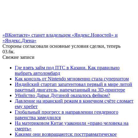
«ВКонтакте» станет владельцем «Яндекс.Новостей» и
«Яндекс.Дзена»
Стороны согласовали основные условия сделки, теперь
0
3.6к.
Свежие записи
Где взять займ под ПТС в Казани. Как правильно
выбрать автоломбард
Как консоль от Nintendo мгновенно стала суперхитом
Индийский стартап запатентовал первый в мире литой
ракетный двигатель, напечатанный на 3D-принтере
Убийство Дарьи Дугиной оказалось фейком?
Давление на иранский режим в конечном счёте сломает
ему хребет
Глобальный прогресс в направлении гендерного
равенства замедлился
На материковом Китае узаконили «право человека на
смерть»
Какими они возвращаются: посттравматическое