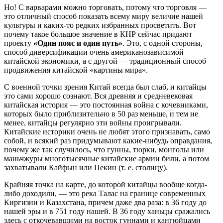
Но! С варварами можно торговать, потому что торговля —
это отличный способ показать всему миру величие нашей
культуры и каких-то редких избранных просветить. Вот
почему такое большое значение в КНР сейчас придают
проекту
«Один пояс и один путь»
. Это, с одной стороны,
способ диверсификации очень американозависимой
китайской экономики, а с другой — традиционный способ
продвижения китайской «картины мира».
С военной точки зрения Китай всегда был слаб, и китайцы
это сами хорошо сознают. Вся древняя и средневековая
китайская история — это постоянная война с кочевниками,
которых было приблизительно в 50 раз меньше, и тем не
менее, китайцы регулярно эти войны проигрывали.
Китайские историки очень не любят этого признавать, само
собой, и всякий раз придумывают какие-нибудь оправдания,
почему же так случилось, что гунны, тюрки, монголы или
маньчжуры многотысячные китайские армии били, а потом
захватывали Кайфын или Пекин (т. е. столицу).
Крайняя точка на карте, до которой китайцы вообще когда-
либо доходили, — это река Талас на границе современных
Киргизии и Казахстана, причем даже два раза: в 36 году до
нашей эры и в 751 году нашей. В 36 году ханьцы сражались
здесь с откочевавшими на восток гуннами и кангюйцами