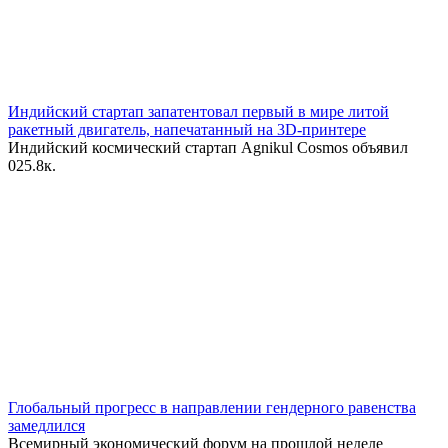
Индийский стартап запатентовал первый в мире литой
ракетный двигатель, напечатанный на 3D-принтере
Индийский космический стартап Agnikul Cosmos объявил
0
25.8к.
Глобальный прогресс в направлении гендерного равенства
замедлился
Всемирный экономический форум на прошлой неделе