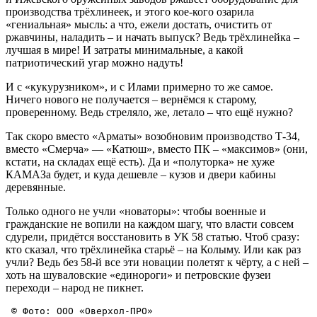
производства трёхлинеек, и этого кое-кого озарила
«гениальная» мысль: а что, ежели достать, очистить от
ржавчины, наладить – и начать выпуск? Ведь трёхлинейка –
лучшая в мире! И затраты минимальные, а какой
патриотический угар можно надуть!
И с «кукурузником», и с Илами примерно то же самое.
Ничего нового не получается – вернёмся к старому,
проверенному. Ведь стреляло, же, летало – что ещё нужно?
Так скоро вместо «Арматы» возобновим производство Т-34,
вместо «Смерча» — «Катюш», вместо ПК – «максимов» (они,
кстати, на складах ещё есть). Да и «полуторка» не хуже
КАМАЗа будет, и куда дешевле – кузов и двери кабины
деревянные.
Только одного не учли «новаторы»: чтобы военные и
гражданские не вопили на каждом шагу, что власти совсем
сдурели, придётся восстановить в УК 58 статью. Чтоб сразу:
кто сказал, что трёхлинейка старьё – на Колыму. Или как раз
учли? Ведь без 58-й все эти новации полетят к чёрту, а с ней –
хоть на шуваловские «единороги» и петровские фузеи
переходи – народ не пикнет.
 © Фото: ООО «Оверхол-ПРО»  