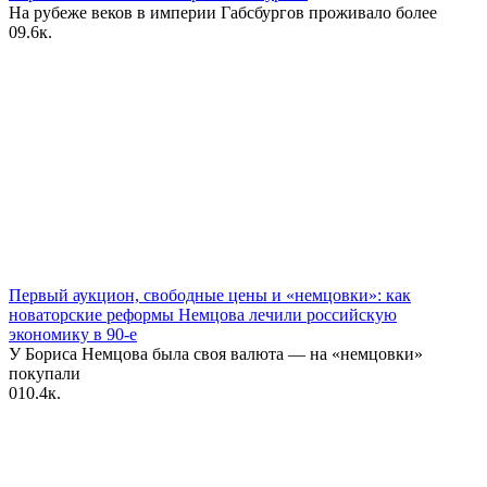
На рубеже веков в империи Габсбургов проживало более
0
9.6к.
Первый аукцион, свободные цены и «‎немцовки»‎: как
новаторские реформы Немцова лечили российскую
экономику в 90-е
У Бориса Немцова была своя валюта — на «немцовки»
покупали
0
10.4к.