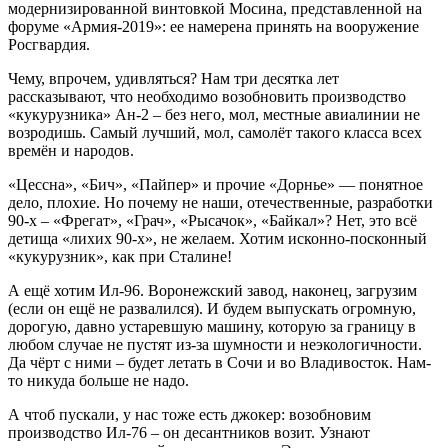
модернизированной винтовкой Мосина, представленной на
форуме «Армия-2019»: ее намерена принять на вооружение
Росгвардия.
Чему, впрочем, удивляться? Нам три десятка лет
рассказывают, что необходимо возобновить производство
«кукурузника» Ан-2 – без него, мол, местные авиалинии не
возродишь. Самый лучший, мол, самолёт такого класса всех
времён и народов.
«Цессна», «Бич», «Пайпер» и прочие «Дорнье» — понятное
дело, плохие. Но почему не наши, отечественные, разработки
90-х – «Фрегат», «Грач», «Рысачок», «Байкал»? Нет, это всё
детища «лихих 90-х», не желаем. Хотим исконно-посконный
«кукурузник», как при Сталине!
А ещё хотим Ил-96. Воронежский завод, наконец, загрузим
(если он ещё не развалился). И будем выпускать огромную,
дорогую, давно устаревшую машину, которую за границу в
любом случае не пустят из-за шумности и неэкологичности.
Да чёрт с ними – будет летать в Сочи и во Владивосток. Нам-
то никуда больше не надо.
А чтоб пускали, у нас тоже есть джокер: возобновим
производство Ил-76 – он десантников возит. Узнают