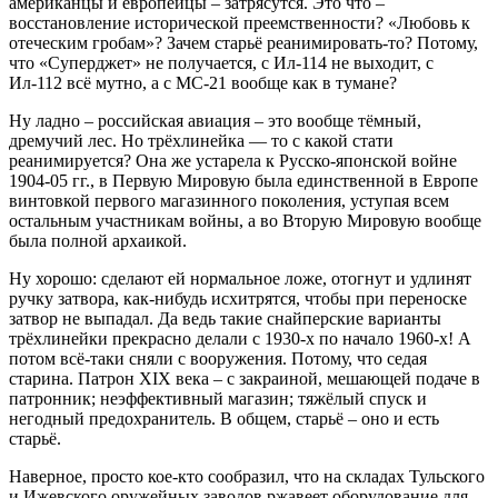
американцы и европейцы – затрясутся. Это что –
восстановление исторической преемственности? «Любовь к
отеческим гробам»? Зачем старьё реанимировать-то? Потому,
что «Суперджет» не получается, с Ил-114 не выходит, с
Ил-112 всё мутно, а с МС-21 вообще как в тумане?
Ну ладно – российская авиация – это вообще тёмный,
дремучий лес. Но трёхлинейка — то с какой стати
реанимируется? Она же устарела к Русско-японской войне
1904-05 гг., в Первую Мировую была единственной в Европе
винтовкой первого магазинного поколения, уступая всем
остальным участникам войны, а во Вторую Мировую вообще
была полной архаикой.
Ну хорошо: сделают ей нормальное ложе, отогнут и удлинят
ручку затвора, как-нибудь исхитрятся, чтобы при переноске
затвор не выпадал. Да ведь такие снайперские варианты
трёхлинейки прекрасно делали с 1930-х по начало 1960-х! А
потом всё-таки сняли с вооружения. Потому, что седая
старина. Патрон XIX века – с закраиной, мешающей подаче в
патронник; неэффективный магазин; тяжёлый спуск и
негодный предохранитель. В общем, старьё – оно и есть
старьё.
Наверное, просто кое-кто сообразил, что на складах Тульского
и Ижевского оружейных заводов ржавеет оборудование для