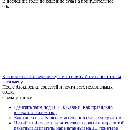
В последние годы по решению суда на принудительное
0
3к.
Как обезопасить переписку в интернете. И не напостить на
госизмену
После блокировки соцсетей и почти всех независимых
0
3.3к.
Свежие записи
Где взять займ под ПТС в Казани. Как правильно
выбрать автоломбард
Как консоль от Nintendo мгновенно стала суперхитом
Индийский стартап запатентовал первый в мире литой
ракетный двигатель, напечатанный на 3D-принтере