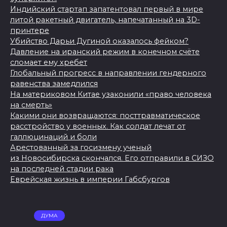
Индийский стартап запатентовал первый в мире
литой ракетный двигатель, напечатанный на 3D-
принтере
Убийство Дарьи Дугиной оказалось фейком?
Давление на иранский режим в конечном счёте
сломает ему хребет
Глобальный прогресс в направлении гендерного
равенства замедлился
На материковом Китае узаконили «право человека
на смерть»
Какими они возвращаются: посттравматическое
расстройство у военных. Как солдат лечат от
галлюцинаций и боли
Арестованный за госизмену ученый
из Новосибирска скончался. Его отправили в СИЗО
на последней стадии рака
Еврейская жизнь в империи Габсбургов
ДУМА