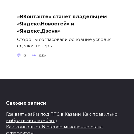
«ВКонтакте» станет владельцем
«Яндекс.Новостей» и
«Яндекс.Дзена»
Стороны согласовали основные условия
сделки, теперь
0
3.6к.
Свежие записи
Где взять займ под ПТС в Казани. Как правильно
выбрать автоломбард
Как консоль от Nintendo мгновенно стала
суперхитом