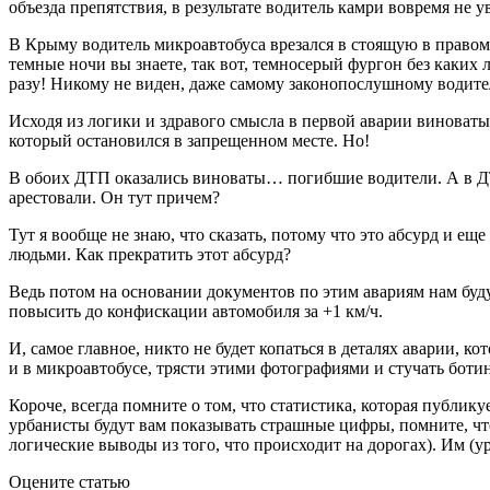
объезда препятствия, в результате водитель камри вовремя не 
В Крыму водитель микроавтобуса врезался в стоящую в правом 
темные ночи вы знаете, так вот, темносерый фургон без каких
разу! Никому не виден, даже самому законопослушному водите
Исходя из логики и здравого смысла в первой аварии виноваты
который остановился в запрещенном месте. Но!
В обоих ДТП оказались виноваты… погибшие водители. А в ДТП
арестовали. Он тут причем?
Тут я вообще не знаю, что сказать, потому что это абсурд и еще
людьми. Как прекратить этот абсурд?
Ведь потом на основании документов по этим авариям нам будут
повысить до конфискации автомобиля за +1 км/ч.
И, самое главное, никто не будет копаться в деталях аварии, 
и в микроавтобусе, трясти этими фотографиями и стучать ботин
Короче, всегда помните о том, что статистика, которая публи
урбанисты будут вам показывать страшные цифры, помните, что
логические выводы из того, что происходит на дорогах). Им (
Оцените статью