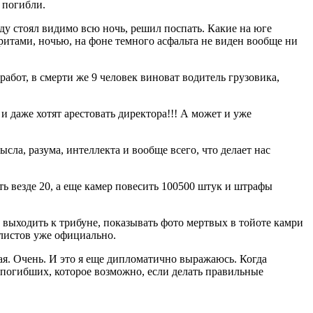
 погибли.
ду стоял видимо всю ночь, решил поспать. Какие на юге
ритами, ночью, на фоне темного асфальта не виден вообще ни
бот, в смерти же 9 человек виноват водитель грузовика,
даже хотят арестовать директора!!! А может и уже
ысла, разума, интеллекта и вообще всего, что делает нас
ть везде 20, а еще камер повесить 100500 штук и штрафы
т выходить к трибуне, показывать фото мертвых в тойоте камри
илистов уже официально.
вая. Очень. И это я еще дипломатично выражаюсь. Когда
и погибших, которое возможно, если делать правильные