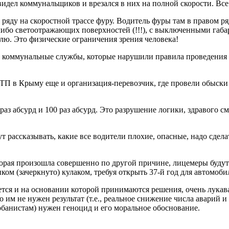
увидел коммунальщиков и врезался в них на полной скорости. Все
ряду на скоростной трассе фуру. Водитель фуры там в правом ря
 либо светоотражающих поверхностей (!!!), с выключенными габа
лю. Это физические ограничения зрения человека!
 коммунальные службы, которые нарушили правила проведения ра
 в Крыму еще и организация-перевозчик, где провели обыски и 
 раз абсурд и 100 раз абсурд. Это разрушение логики, здравого см
 рассказывать, какие все водители плохие, опасные, надо сдела
которая произошла совершенно по другой причине, лицемеры буду
ком (зачеркнуто) кулаком, требуя открыть 37-й год для автомоб
куется и на основании которой принимаются решения, очень лука
 им не нужен результат (т.е., реальное снижение числа аварий 
урбанистам) нужен геноцид и его моральное обоснование.