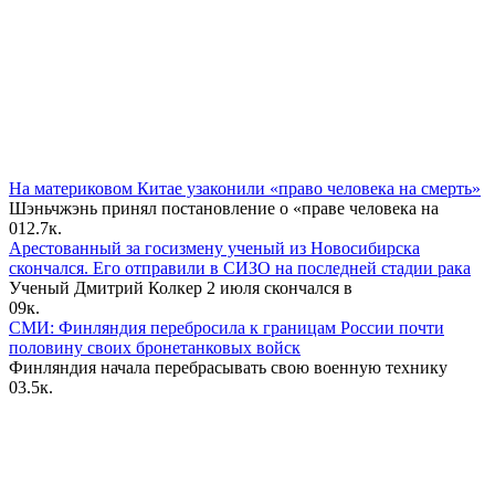
На материковом Китае узаконили «право человека на смерть»
Шэньчжэнь принял постановление о «праве человека на
0
12.7к.
Арестованный за госизмену ученый из Новосибирска
скончался. Его отправили в СИЗО на последней стадии рака
Ученый Дмитрий Колкер 2 июля скончался в
0
9к.
СМИ: Финляндия перебросила к границам России почти
половину своих бронетанковых войск
Финляндия начала перебрасывать свою военную технику
0
3.5к.