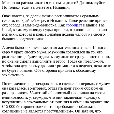
Можно ли расплачиваться сексом за долги? Да, пожалуйста!
Но только, если вы живёте в Испании.
Оказывается, за долги можно расплачиваться оральным
сексом, по крайней мере, в Испании. Такое решение принял
суд города Пальма-де-Майорка. Как
сообщает
издание The
Local, к такому выводу судьи пришли, отклонив апелляцию
испанки, которая в конце декабря подала жалобу на своего
бывшего родственника.
А дело было так: некая местная жительница заняла 15 тысяч
евро у брата своего мужа. Мужчина согласился на то, что
родственница будет отдавать ему долг не сразу, а постепенно,
но она не смогла выполнить и этого. Тогда он предложил,
чтобы она делала ему два или три минета в неделю, пока долг
не будет погашен. Обе стороны пришли к обоюдному
заключению.
Позже женщина разочаровалась в сделке: во-первых, с мужем
она развелась, во-вторых, отдавать долг таким образом ей
разонравилось. 58-летний обвиняемый настаивал на своей
невиновности, утверждая, что они заключили «сделку о
вступлении в сексуальные отношения в обмен на одолжение
€15 000 без процентов» и что «требование соблюдать
соглашение не является преступлением». Он заявил, что