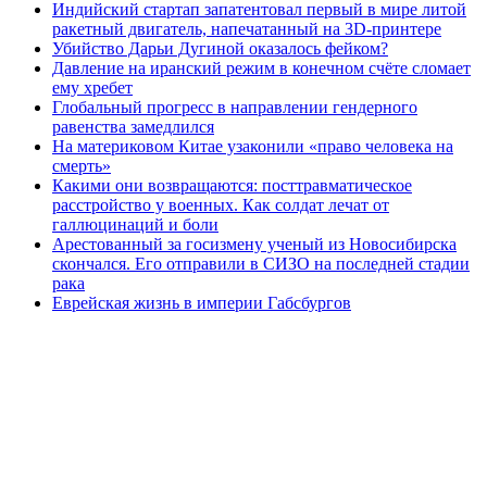
Индийский стартап запатентовал первый в мире литой
ракетный двигатель, напечатанный на 3D-принтере
Убийство Дарьи Дугиной оказалось фейком?
Давление на иранский режим в конечном счёте сломает
ему хребет
Глобальный прогресс в направлении гендерного
равенства замедлился
На материковом Китае узаконили «право человека на
смерть»
Какими они возвращаются: посттравматическое
расстройство у военных. Как солдат лечат от
галлюцинаций и боли
Арестованный за госизмену ученый из Новосибирска
скончался. Его отправили в СИЗО на последней стадии
рака
Еврейская жизнь в империи Габсбургов