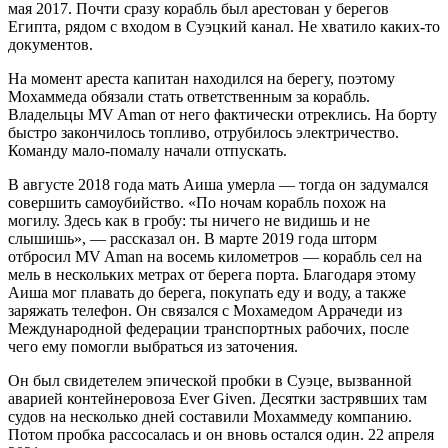
мая 2017. Почти сразу корабль был арестован у берегов
Египта, рядом с входом в Суэцкий канал. Не хватило каких-то
документов.
На момент ареста капитан находился на берегу, поэтому
Мохаммеда обязали стать ответственным за корабль.
Владельцы MV Aman от него фактически отреклись. На борту
быстро закончилось топливо, отрубилось электричество.
Команду мало-помалу начали отпускать.
В августе 2018 года мать Аиша умерла — тогда он задумался
совершить самоубийство. «По ночам корабль похож на
могилу. Здесь как в гробу: ты ничего не видишь и не
слышишь», — рассказал он. В марте 2019 года шторм
отбросил MV Aman на восемь километров — корабль сел на
мель в нескольких метрах от берега порта. Благодаря этому
Аиша мог плавать до берега, покупать еду и воду, а также
заряжать телефон. Он связался с Мохамедом Аррачеди из
Международной федерации транспортных рабочих, после
чего ему помогли выбраться из заточения.
Он был свидетелем эпической пробки в Суэце, вызванной
аварией контейнеровоза Ever Given. Десятки застрявших там
судов на несколько дней составили Мохаммеду компанию.
Потом пробка рассосалась и он вновь остался один. 22 апреля