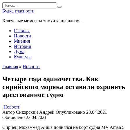
Перейти
Search
к
for:
Будка гласности
содержанию
Ключевые моменты эпохи капитализма
Главная
Новости
Мнения
Истории
Дума
Культура
Главная
»
Новости
Четыре года одиночества. Как
сирийского моряка оставили охранять
арестованное судно
Новости
Автор
Сикорский Андрей
Опубликовано
23.04.2021
Обновлено
23.04.2021
Сириец Мохаммед Айша поднялся на борт судна MV Aman 5