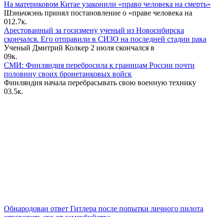
На материковом Китае узаконили «право человека на смерть»
Шэньчжэнь принял постановление о «праве человека на
0
12.7к.
Арестованный за госизмену ученый из Новосибирска
скончался. Его отправили в СИЗО на последней стадии рака
Ученый Дмитрий Колкер 2 июля скончался в
0
9к.
СМИ: Финляндия перебросила к границам России почти
половину своих бронетанковых войск
Финляндия начала перебрасывать свою военную технику
0
3.5к.
Обнародован ответ Гитлера после попытки личного пилота