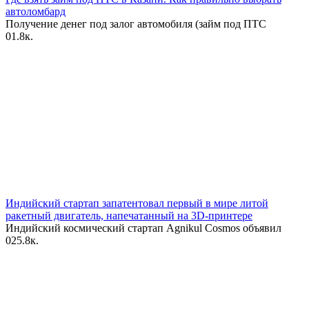
автоломбард
Получение денег под залог автомобиля (займ под ПТС
0
1.8к.
Индийский стартап запатентовал первый в мире литой
ракетный двигатель, напечатанный на 3D-принтере
Индийский космический стартап Agnikul Cosmos объявил
0
25.8к.