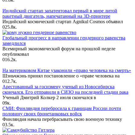
Индийский стартап запатентовал первый в мире литой
ракетный двигатель, напечатанный на 3D-принтере
Индийский космический стартап Agnikul Cosmos объявил
0
25.8к.
Глобальный прогресс в направлении гендерного равенства
замедлился
Всемирный экономический форум на прошлой неделе
опубликовал
0
16.2к.
На материковом Китае узаконили «право человека на смерть»
Шэньчжэнь принял постановление о «праве человека на
0
12.7к.
Арестованный за госизмену ученый из Новосибирска
скончался. Его отправили в СИЗО на последней стадии рака
Ученый Дмитрий Колкер 2 июля скончался в
0
9к.
СМИ: Финляндия перебросила к границам России почти
половину своих бронетанковых войск
Финляндия начала перебрасывать свою военную технику
0
3.5к.