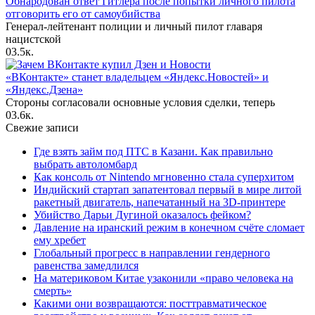
Обнародован ответ Гитлера после попытки личного пилота
отговорить его от самоубийства
Генерал-лейтенант полиции и личный пилот главаря
нацистской
0
3.5к.
«ВКонтакте» станет владельцем «Яндекс.Новостей» и
«Яндекс.Дзена»
Стороны согласовали основные условия сделки, теперь
0
3.6к.
Свежие записи
Где взять займ под ПТС в Казани. Как правильно
выбрать автоломбард
Как консоль от Nintendo мгновенно стала суперхитом
Индийский стартап запатентовал первый в мире литой
ракетный двигатель, напечатанный на 3D-принтере
Убийство Дарьи Дугиной оказалось фейком?
Давление на иранский режим в конечном счёте сломает
ему хребет
Глобальный прогресс в направлении гендерного
равенства замедлился
На материковом Китае узаконили «право человека на
смерть»
Какими они возвращаются: посттравматическое