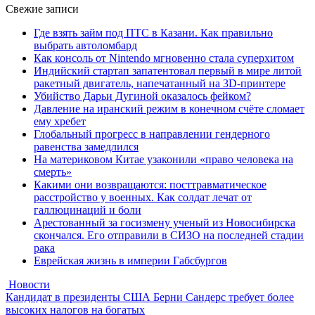
Свежие записи
Где взять займ под ПТС в Казани. Как правильно
выбрать автоломбард
Как консоль от Nintendo мгновенно стала суперхитом
Индийский стартап запатентовал первый в мире литой
ракетный двигатель, напечатанный на 3D-принтере
Убийство Дарьи Дугиной оказалось фейком?
Давление на иранский режим в конечном счёте сломает
ему хребет
Глобальный прогресс в направлении гендерного
равенства замедлился
На материковом Китае узаконили «право человека на
смерть»
Какими они возвращаются: посттравматическое
расстройство у военных. Как солдат лечат от
галлюцинаций и боли
Арестованный за госизмену ученый из Новосибирска
скончался. Его отправили в СИЗО на последней стадии
рака
Еврейская жизнь в империи Габсбургов
Новости
Кандидат в президенты США Берни Сандерс требует более
высоких налогов на богатых