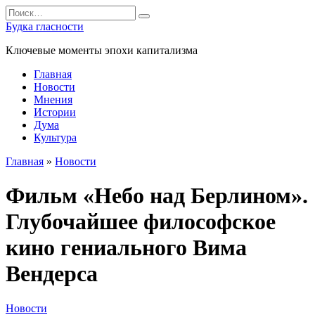
Перейти
Search
к
for:
Будка гласности
содержанию
Ключевые моменты эпохи капитализма
Главная
Новости
Мнения
Истории
Дума
Культура
Главная
»
Новости
Фильм «Небо над Берлином».
Глубочайшее философское
кино гениального Вима
Вендерса
Новости