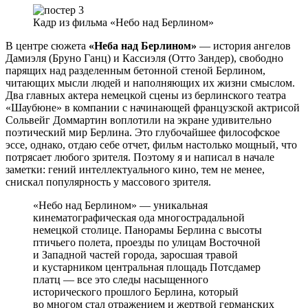
Кадр из фильма «Небо над Берлином»
В центре сюжета
«Неба над Берлином»
— история ангелов
Дамиэля (Бруно Ганц) и Кассиэля (Отто Зандер), свободно
парящих над разделенным бетонной стеной Берлином,
читающих мысли людей и наполняющих их жизни смыслом.
Два главных актера немецкой сцены из берлинского театра
«Шаубюне» в компании с начинающей французской актрисой
Сольвейг Доммартин воплотили на экране удивительно
поэтический мир Берлина. Это глубочайшее философское
эссе, однако, отдаю себе отчет, фильм настолько мощный, что
потрясает любого зрителя. Поэтому я и написал в начале
заметки: гений интеллектуального кино, тем не менее,
снискал популярность у массового зрителя.
«Небо над Берлином» — уникальная
кинематографическая ода многострадальной
немецкой столице. Панорамы Берлина с высоты
птичьего полета, проезды по улицам Восточной
и Западной частей города, заросшая травой
и кустарником центральная площадь Потсдамер
платц — все это следы насыщенного
исторического прошлого Берлина, который
во многом стал отражением и жертвой германских