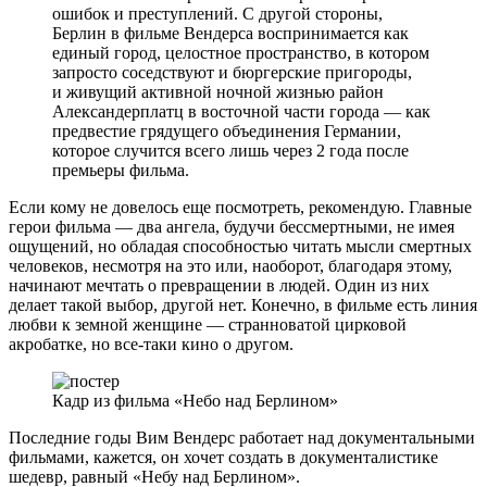
ошибок и преступлений. С другой стороны,
Берлин в фильме Вендерса воспринимается как
единый город, целостное пространство, в котором
запросто соседствуют и бюргерские пригороды,
и живущий активной ночной жизнью район
Александерплатц в восточной части города — как
предвестие грядущего объединения Германии,
которое случится всего лишь через 2 года после
премьеры фильма.
Если кому не довелось еще посмотреть, рекомендую. Главные
герои фильма — два ангела, будучи бессмертными, не имея
ощущений, но обладая способностью читать мысли смертных
человеков, несмотря на это или, наоборот, благодаря этому,
начинают мечтать о превращении в людей. Один из них
делает такой выбор, другой нет. Конечно, в фильме есть линия
любви к земной женщине — странноватой цирковой
акробатке, но все-таки кино о другом.
Кадр из фильма «Небо над Берлином»
Последние годы Вим Вендерс работает над документальными
фильмами, кажется, он хочет создать в документалистике
шедевр, равный «Небу над Берлином».