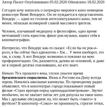
Автор
Пилот
Опубликовано
05.02.2020
Обновлено
18.02.2020
Сегодня хочу написать о патриархе мирового кино немецком
режиссере Виме Вендерсе. Он не нуждается в представлении.
Вендерс — один из столпов интеллектуального кино, тем не
менее, обласкан всемирной славой массового зрителя.
Человек, изучавший медицину и философию, одно время
мечтавший стать юристом, фанат рок-музыки, нашел себя в
кинематографии.
Интересно, что Вендерс как-то сказал: «Если бы не рок-н-
ролл, я бы сейчас был адвокатом.» Хм… У меня наоборот, это
так, к слову. А вот Вендерс возможно и повлиял на мою
профориентацию. Он, разумеется, далеко не основной, и даже
не в первой десятке повлиявших, но кто знает.
Начало 70-х прошлого века, глухое унылое время
брежневского социализма
. Июнь в Ростове-на-Дону всегда
хорош. Начались школьные каникулы. По проводному радио
объявляют, что в кинотеатрах города показывают новый
фильм «Страх вратаря перед одиннадцатиметровым». Звучит
необычно, но не хватает пяток лет для допуска на такое кино.
Мы с друзьями обсуждаем: ну, что может быть «такого» в
футболе? В кинотеатр «Сокол» не проникнуть, строгие тетки,