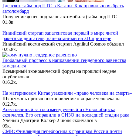
Где взять займ под ПТС в Казани. Как правильно выбрать
автоломбард
Получение денег под залог автомобиля (займ под ПТС
0
1.8к.
Индийский стартап запатентовал первый в мире литой
ракетный двигатель, напечатанный на 3D-принтере
Индийский космический стартап Agnikul Cosmos объявил
0
25.8к.
Глобальный прогресс в направлении гендерного равенства
замедлился
Всемирный экономический форум на прошлой неделе
опубликовал
0
16.2к.
На материковом Китае узаконили «право человека на смерть»
Шэньчжэнь принял постановление о «праве человека на
0
12.7к.
Арестованный за госизмену ученый из Новосибирска
скончался. Его отправили в СИЗО на последней стадии рака
Ученый Дмитрий Колкер 2 июля скончался в
0
9к.
СМИ: Финляндия перебросила к границам России почти