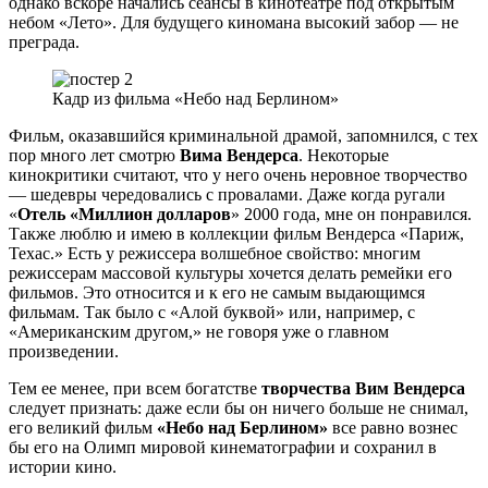
однако вскоре начались сеансы в кинотеатре под открытым
небом «Лето». Для будущего киномана высокий забор — не
преграда.
Кадр из фильма «Небо над Берлином»
Фильм, оказавшийся криминальной драмой, запомнился, с тех
пор много лет смотрю
Вима Вендерса
. Некоторые
кинокритики считают, что у него очень неровное творчество
— шедевры чередовались с провалами. Даже когда ругали
«
Отель «Миллион долларов
» 2000 года, мне он понравился.
Также люблю и имею в коллекции фильм Вендерса «Париж,
Техас.» Есть у режиссера волшебное свойство: многим
режиссерам массовой культуры хочется делать ремейки его
фильмов. Это относится и к его не самым выдающимся
фильмам. Так было с «Алой буквой» или, например, с
«Американским другом,» не говоря уже о главном
произведении.
Тем ее менее, при всем богатстве
творчества Вим Вендерса
следует признать: даже если бы он ничего больше не снимал,
его великий фильм
«Небо над Берлином»
все равно вознес
бы его на Олимп мировой кинематографии и сохранил в
истории кино.