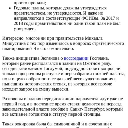
просто пропали;
Годовые планы, которые должны утверждаться
правительством, не утверждаются. И даже не
направляются в соответствующие ФОИВы. За 2017 и
2018 годы правительством ни один такой план не был
утвержден.
Интересно, многое ли при правительстве Михаила
Мишустина с тех пор изменилось в вопросах стратегического
планирования? Что-то сомнительно.
Также инициатива Зюганова о
воссоздании
Госплана,
который ранее располагался в здании на Охотном ряду,
сегодня занимаемом Госдумой, подспудно ставит вопрос не
только о досрочном роспуске и переизбрании нижней палаты,
но и о целесообразности ее дальнейшего существования в
нынешних исторических стенах, из которых все громче
исходит запрос на смену вывески.
Разговоры о планах передислокации парламента идут уже не
первый год, а в последнее время ставки делаются на переезд
законодательной власти вообще в Санкт- Петербург, который
все активнее готовится к статусу первой столицы.
Такая рокировка была бы символичной и в сочетании с