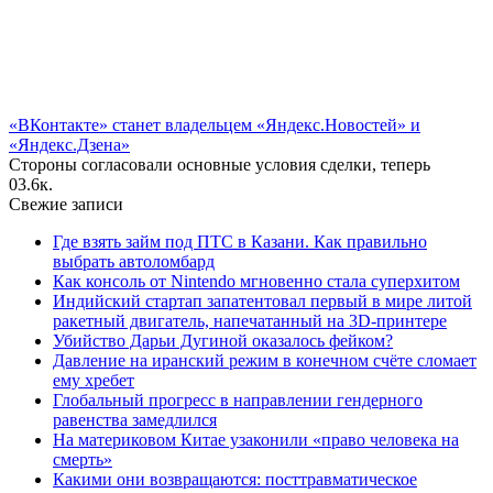
«ВКонтакте» станет владельцем «Яндекс.Новостей» и
«Яндекс.Дзена»
Стороны согласовали основные условия сделки, теперь
0
3.6к.
Свежие записи
Где взять займ под ПТС в Казани. Как правильно
выбрать автоломбард
Как консоль от Nintendo мгновенно стала суперхитом
Индийский стартап запатентовал первый в мире литой
ракетный двигатель, напечатанный на 3D-принтере
Убийство Дарьи Дугиной оказалось фейком?
Давление на иранский режим в конечном счёте сломает
ему хребет
Глобальный прогресс в направлении гендерного
равенства замедлился
На материковом Китае узаконили «право человека на
смерть»
Какими они возвращаются: посттравматическое