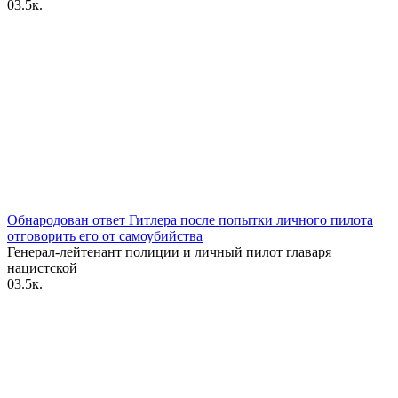
0
3.5к.
Обнародован ответ Гитлера после попытки личного пилота
отговорить его от самоубийства
Генерал-лейтенант полиции и личный пилот главаря
нацистской
0
3.5к.