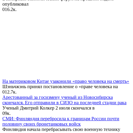
опубликовал
0
16.2к.
На материковом Китае узаконили «право человека на смерть»
Шэньчжэнь принял постановление о «праве человека на
0
12.7к.
Арестованный за госизмену ученый из Новосибирска
скончался. Его отправили в СИЗО на последней стадии рака
Ученый Дмитрий Колкер 2 июля скончался в
0
9к.
СМИ: Финляндия перебросила к границам России почти
половину своих бронетанковых войск
Финляндия начала перебрасывать свою военную технику