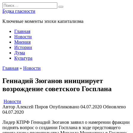
Перейти
Search
к
for:
Будка гласности
содержанию
Ключевые моменты эпохи капитализма
Главная
Новости
Мнения
Истории
Дума
Культура
Главная
»
Новости
Геннадий Зюганов инициирует
возрождение советского Госплана
Новости
Автор
Алексей Пиров
Опубликовано
04.07.2020
Обновлено
04.07.2020
Лидер КПРФ Геннадий Зюганов заявил о намерении фракции
поднять вопрос о создании Госплана в ходе предстоящего
отчета главы правительства Михаила Мишустина в Госдуме: