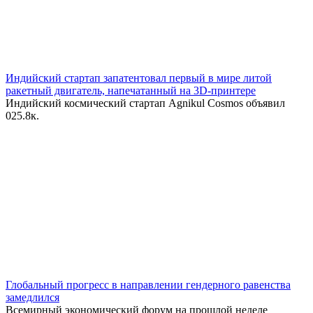
Индийский стартап запатентовал первый в мире литой
ракетный двигатель, напечатанный на 3D-принтере
Индийский космический стартап Agnikul Cosmos объявил
0
25.8к.
Глобальный прогресс в направлении гендерного равенства
замедлился
Всемирный экономический форум на прошлой неделе