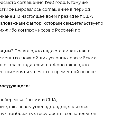
смотр соглашения 1990 года. К тому же
и ратифицировалось соглашение в период,
иканец. В настоящее врем президент США
маловажный фактор, который свидетельствует о
ких-либо компромиссов с Россией по
ации? Полагаю, что надо отстаивать наши
еменных сложнейших условиях российских-
его законодательства. А оно таково, что
ет применяться вечно на временной основе.
 следующего:
 побережья России и США;
ые, так запасы углеводородов, являются
вух прибрежных государств – совладельцев