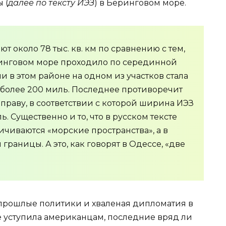
 (
далее по тексту ИЭЗ
) в Беринговом море.
т около 78 тыс. кв. км по сравнению с тем,
ринговом море проходило по серединной
и в этом районе на одном из участков стала
 более 200 миль. Последнее противоречит
раву, в соответствии с которой ширина ИЭЗ
 Существенно и то, что в русском тексте
ичиваются «морские пространства», а в
границы. А это, как говорят в Одессе, «две
 прошлые политики и хваленая дипломатия в
 уступила американцам, последние вряд ли