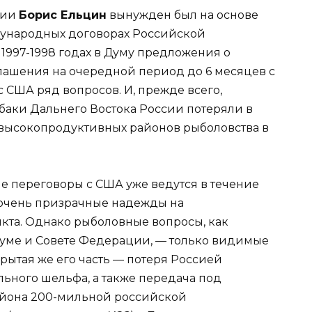
сии
Борис Ельцин
вынужден был на основе
дународных договорах Российской
1997-1998 годах в Думу предложения о
ашения на очередной период до 6 месяцев с
с США ряд вопросов. И, прежде всего,
аки Дальнего Востока России потеряли в
д высокопродуктивных районов рыболовства в
ие переговоры с США уже ведутся в течение
, очень призрачные надежды на
кта. Однако рыболовные вопросы, как
думе и Совете Федерации, — только видимые
крытая же его часть — потеря Россией
ьного шельфа, а также передача под
йона 200-мильной российской