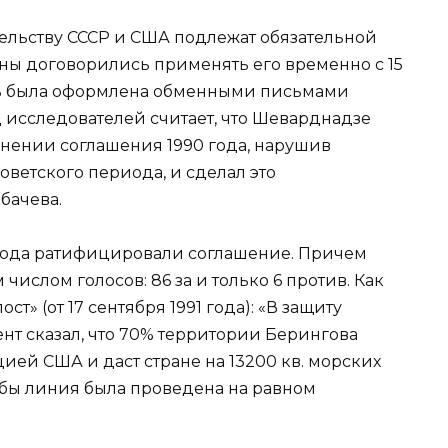
тельству СССР и США подлежат обязательной
ны договорились применять его временно с 15
сть была оформлена обменными письмами
исследователей считает, что Шеварднадзе
ении соглашения 1990 года, нарушив
ветского периода, и сделал это
бачева.
 года ратифицировали соглашение. Причем
ислом голосов: 86 за и только 6 против. Как
ст» (от 17 сентября 1991 года): «В защиту
нт сказал, что 70% территории Берингова
ей США и даст стране на 13200 кв. морских
 бы линия была проведена на равном