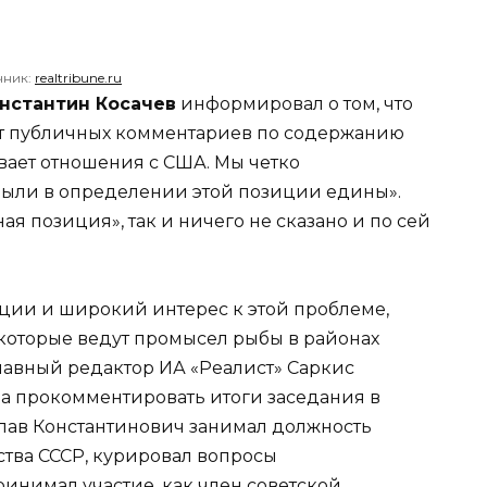
чник:
realtribune.ru
нстантин Косачев
информировал о том, что
от публичных комментариев по содержанию
вает отношения с США. Мы четко
ыли в определении этой позиции едины».
ая позиция», так и ничего не сказано и по сей
ции и широкий интерес к этой проблеме,
 которые ведут промысел рыбы в районах
лавный редактор ИА «Реалист» Саркис
а прокомментировать итоги заседания в
лав Константинович занимал должность
ства СССР, курировал вопросы
инимал участие, как член советской