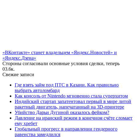
«ВКонтакте» станет владельцем «Яндекс.Новостей» и
«Яндекс.Дзена»
Стороны согласовали основные условия сделки, теперь
0
3.6к.
Свежие записи
Где взять займ под ПТС в Казани. Как правильно
выбрать автоломбард
Как консоль от Nintendo мгновенно стала суперхитом
Индийский стартап запатентовал первый в мире литой
ракетный двигатель, напечатанный на 3D-принтере
Убийство Дарьи Дугиной оказалось фейком?
Давление на иранский режим в конечном счёте сломает
ему хребет
Глобальный прогресс в направлении гендерного
равенства замедлился