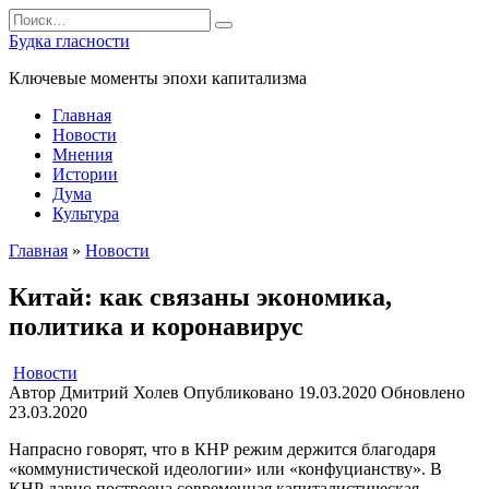
Перейти
Search
к
for:
Будка гласности
содержанию
Ключевые моменты эпохи капитализма
Главная
Новости
Мнения
Истории
Дума
Культура
Главная
»
Новости
Китай: как связаны экономика,
политика и коронавирус
Новости
Автор
Дмитрий Холев
Опубликовано
19.03.2020
Обновлено
23.03.2020
Напрасно говорят, что в КНР режим держится благодаря
«коммунистической идеологии» или «конфуцианству». В
КНР давно построена современная капиталистическая