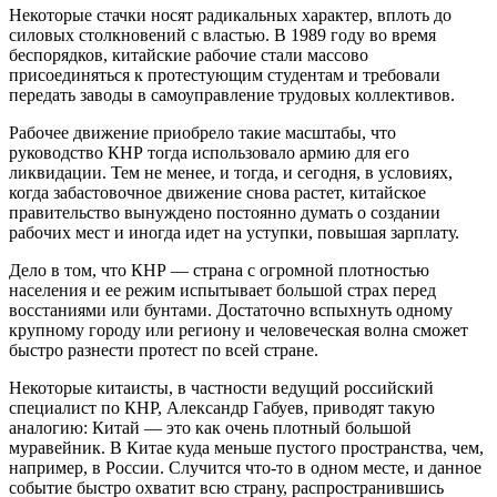
Некоторые стачки носят радикальных характер, вплоть до
силовых столкновений с властью. В 1989 году во время
беспорядков, китайские рабочие стали массово
присоединяться к протестующим студентам и требовали
передать заводы в самоуправление трудовых коллективов.
Рабочее движение приобрело такие масштабы, что
руководство КНР тогда использовало армию для его
ликвидации. Тем не менее, и тогда, и сегодня, в условиях,
когда забастовочное движение снова растет, китайское
правительство вынуждено постоянно думать о создании
рабочих мест и иногда идет на уступки, повышая зарплату.
Дело в том, что КНР — страна с огромной плотностью
населения и ее режим испытывает большой страх перед
восстаниями или бунтами. Достаточно вспыхнуть одному
крупному городу или региону и человеческая волна сможет
быстро разнести протест по всей стране.
Некоторые китаисты, в частности ведущий российский
специалист по КНР, Александр Габуев, приводят такую
аналогию: Китай — это как очень плотный большой
муравейник. В Китае куда меньше пустого пространства, чем,
например, в России. Случится что-то в одном месте, и данное
событие быстро охватит всю страну, распространившись