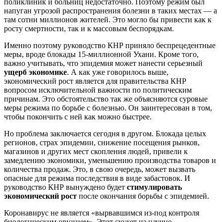
поликлиник и больниц недостаточно. Поэтому режим был
напуган угрозой распространения болезни в таких местах — а
там сотни миллионов жителей. Это могло бы привести как к
росту смертности, так и к массовым беспорядкам.
Именно поэтому руководство КНР приняло беспрецедентные
меры, вроде блокады 15-миллионной Ухани. Кроме того,
важно учитывать, что эпидемия может нанести серьезный
ущерб экономике
. А как уже говорилось выше,
экономический рост является для правительства КНР
вопросом исключительной важности по политическим
причинам. Это обстоятельство так же объясняются суровые
меры режима по борьбе с болезнью. Он заинтересован в том,
чтобы покончить с ней как можно быстрее.
Но проблема заключается сегодня в другом. Блокада целых
регионов, страх эпидемии, снижение посещения рынков,
магазинов и других мест скопления людей, привели к
замедлению экономики, уменьшению производства товаров и
количества продаж. Это, в свою очередь, может вызвать
опасные для режима последствия в виде забастовок. И
руководство КНР вынуждено будет
стимулировать
экономический рост
после окончания борьбы с эпидемией.
Коронавирус не является «вырвавшимся из-под контроля
биологическим оружием». Этот сюжет из научно-