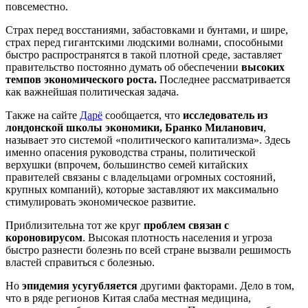
повсеместно.
Страх перед восстаниями, забастовками и бунтами, и шире,
страх перед гигантскими людскими волнами, способными
быстро распространятся в такой плотной среде, заставляет
правительство постоянно думать об обеспечении
высоких
темпов экономического роста.
Последнее рассматривается
как важнейшая политическая задача.
Также на сайте
Дарё
сообщается, что
исследователь из
лондонской школы экономики, Бранко Миланович
,
называет это системой «политического капитализма». Здесь
именно опасения руководства страны, политической
верхушки (впрочем, большинство семей китайских
правителей связаны с владельцами огромных состояний,
крупных компаний), которые заставляют их максимально
стимулировать экономическое развитие.
Приблизительна тот же круг
проблем связан с
короновирусом
. Высокая плотность населения и угроза
быстро разнести болезнь по всей стране вызвали решимость
властей справиться с болезнью.
Но
эпидемия усугубляется
другими факторами. Дело в том,
что в ряде регионов Китая слаба местная медицина,