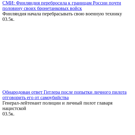
СМИ: Финляндия перебросила к границам России почти
половину своих бронетанковых войск
Финляндия начала перебрасывать свою военную технику
0
3.5к.
Обнародован ответ Гитлера после попытки личного пилота
отговорить его от самоубийства
Генерал-лейтенант полиции и личный пилот главаря
нацистской
0
3.5к.