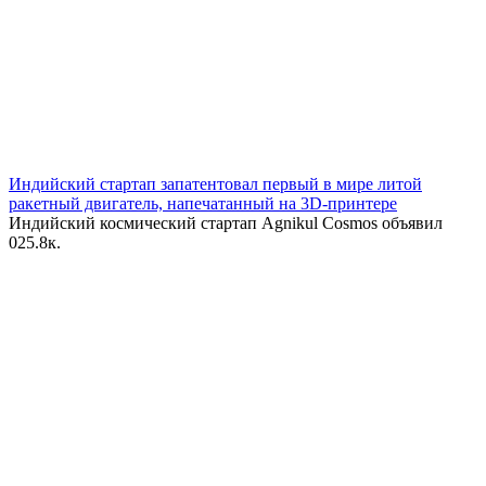
Индийский стартап запатентовал первый в мире литой
ракетный двигатель, напечатанный на 3D-принтере
Индийский космический стартап Agnikul Cosmos объявил
0
25.8к.