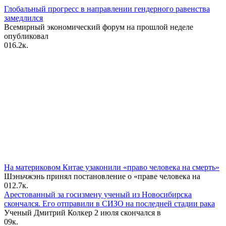
Глобальный прогресс в направлении гендерного равенства
замедлился
Всемирный экономический форум на прошлой неделе
опубликовал
0
16.2к.
На материковом Китае узаконили «право человека на смерть»
Шэньчжэнь принял постановление о «праве человека на
0
12.7к.
Арестованный за госизмену ученый из Новосибирска
скончался. Его отправили в СИЗО на последней стадии рака
Ученый Дмитрий Колкер 2 июля скончался в
0
9к.