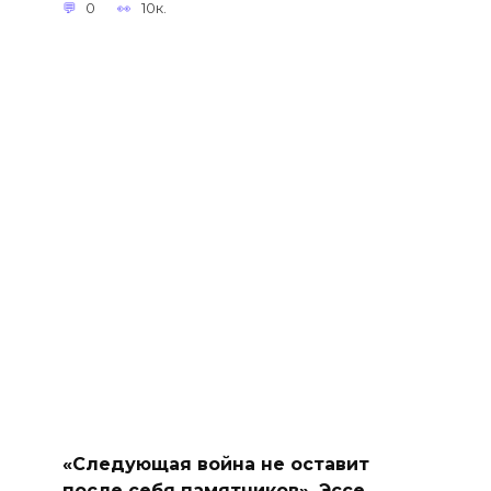
0
10к.
«Следующая война не оставит
после себя памятников». Эссе