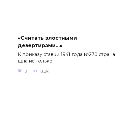
«Считать злостными
дезертирами…»
К приказу ставки 1941 года №270 страна
шла не только
0
8.2к.