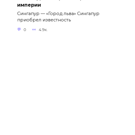
империи
Сингапур — «Город льва» Сингапур
приобрел известность
0
4.9к.