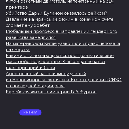
литой ракетный двигатель, напечатанный на 3D-
принтере
Убийство Дарьи Дугиной оказалось фейком?
Давление на иранский режим в конечном счёте
сломает ему хребет
Глобальный прогресс в направлении гендерного
равенства замедлился
На материковом Китае узаконили «право человека
на смерть»
Какими они возвращаются: посттравматическое
расстройство у военных. Как солдат лечат от
галлюцинаций и боли
Арестованный за госизмену ученый
из Новосибирска скончался. Его отправили в СИЗО
на последней стадии рака
Еврейская жизнь в империи Габсбургов
МНЕНИЯ