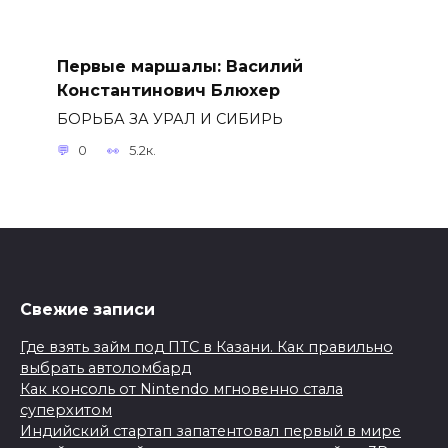
Первые маршалы: Василий
Константинович Блюхер
БОРЬБА ЗА УРАЛ И СИБИРЬ
0
5.2к.
Свежие записи
Где взять займ под ПТС в Казани. Как правильно
выбрать автоломбард
Как консоль от Nintendo мгновенно стала
суперхитом
Индийский стартап запатентовал первый в мире