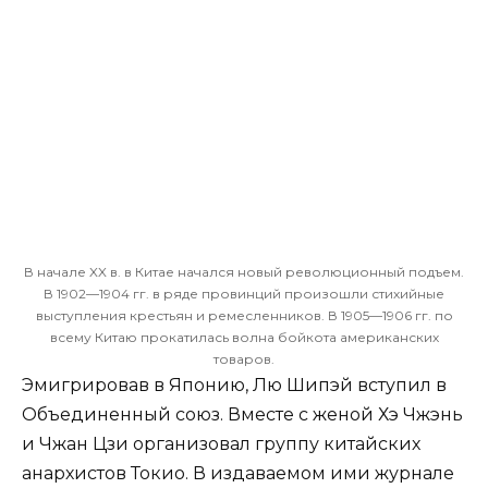
В начале XX в. в Китае начался новый революционный подъем.
В 1902—1904 гг. в ряде провинций произошли стихийные
выступления крестьян и ремесленников. В 1905—1906 гг. по
всему Китаю прокатилась волна бойкота американских
товаров.
Эмигрировав в Японию, Лю Шипэй вступил в
Объединенный союз. Вместе с женой Хэ Чжэнь
и Чжан Цзи организовал группу китайских
анархистов Токио. В издаваемом ими журнале