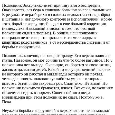
Полковник Захарченко знает причину этого беспредела.
Оказывается, вся беда в слишком большом числе начальников.
В результате неразберихи в силовых ведомствах есть разброд
и шатания и нет должного контроля за исполнителями. Кроме
того, борьба с коррупцией ведет к еще большей коррупции
(намек: Леха Навальный виноват в том, что честный
полковник сидит в тюрьме). В общем, наш полковник
пострадал не от того, что прятал чьи-то миллиарды в
квартирах родственников, а от несовершенства системы и от
борьбы с коррупцией.
Полковник, конечно, не говорит правду. Его версия наивна и
глупа. Наверное, он мог сочинить что-то более разумное. Но у
полковника нет выхода. Очевидно, он борется за свою жизнь,
жизнь отца, жизни детей. Какой-то могущественный человек,
на которого он работал и миллиарды которого он прятал,
четко дал понять полковнику: либо ты умрешь в тюрьме
вместе с батей, либо закроешь рот. Сиди тихо. Не вякай. Но
полковник почему-то брыкается, вякает. Все-таки, полковнику
не хочется сидеть в тюрьме. Своего тайного шефа-
миллиардера при этом полковник не сдает. Поэтому жив.
Пока.
Неужели борьба с коррупцией в верхах власти не возможна?