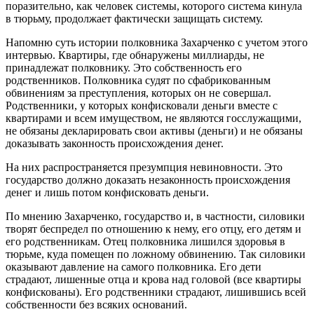
поразительно, как человек системы, которого система кинула
в тюрьму, продолжает фактически защищать систему.
Напомню суть истории полковника Захарченко с учетом этого
интервью. Квартиры, где обнаружены миллиарды, не
принадлежат полковнику. Это собственность его
родственников. Полковника судят по сфабрикованным
обвинениям за преступления, которых он не совершал.
Родственники, у которых конфисковали деньги вместе с
квартирами и всем имуществом, не являются госслужащими,
не обязаны декларировать свои активы (деньги) и не обязаны
доказывать законность происхождения денег.
На них распространяется презумпция невиновности. Это
государство должно доказать незаконность происхождения
денег и лишь потом конфисковать деньги.
По мнению Захарченко, государство и, в частности, силовики
творят беспредел по отношению к нему, его отцу, его детям и
его родственникам. Отец полковника лишился здоровья в
тюрьме, куда помещен по ложному обвинению. Так силовики
оказывают давление на самого полковника. Его дети
страдают, лишенные отца и крова над головой (все квартиры
конфискованы). Его родственники страдают, лишившись всей
собственности без всяких оснований.