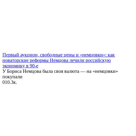
Первый аукцион, свободные цены и «‎немцовки»‎: как
новаторские реформы Немцова лечили российскую
экономику в 90-е
У Бориса Немцова была своя валюта — на «немцовки»
покупали
0
10.3к.