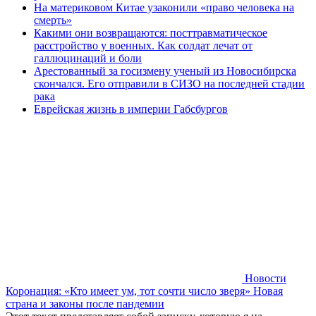
На материковом Китае узаконили «право человека на
смерть»
Какими они возвращаются: посттравматическое
расстройство у военных. Как солдат лечат от
галлюцинаций и боли
Арестованный за госизмену ученый из Новосибирска
скончался. Его отправили в СИЗО на последней стадии
рака
Еврейская жизнь в империи Габсбургов
Новости
Коронация: «Кто имеет ум, тот сочти число зверя» Новая
страна и законы после пандемии