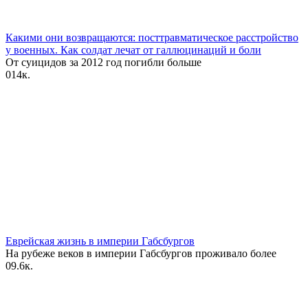
Какими они возвращаются: посттравматическое расстройство
у военных. Как солдат лечат от галлюцинаций и боли
От суицидов за 2012 год‌ погибли больше
0
14к.
Еврейская жизнь в империи Габсбургов
На рубеже веков в империи Габсбургов проживало более
0
9.6к.