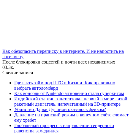
Как обезопасить переписку в интернете. И не напостить на
госизмену
После блокировки соцсетей и почти всех независимых
0
3.3к.
Свежие записи
Где взять займ под ПТС в Казани. Как правильно
выбрать автоломбард
Как консоль от Nintendo мгновенно стала суперхитом
Индийский стартап запатентовал первый в мире литой
ракетный двигатель, напечатанный на 3D-принтере
Убийство Дарьи Дугиной оказалось фейком?
Давление на иранский режим в конечном счёте сломает
ему хребет
Глобальный прогресс в направлении гендерного
равенства замедлился