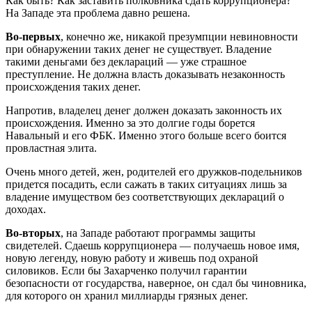
Как быть? Как заставить полковника сдать коррупционера?
На Западе эта проблема давно решена.
Во-первых
, конечно же, никакой презумпции невиновности
при обнаружении таких денег не существует. Владение
такими деньгами без деклараций — уже страшное
преступление. Не должна власть доказывать незаконность
происхождения таких денег.
Напротив, владелец денег должен доказать законность их
происхождения. Именно за это долгие годы борется
Навальный и его ФБК. Именно этого больше всего боится
провластная элита.
Очень много детей, жен, родителей его дружков-подельников
придется посадить, если сажать в таких ситуациях лишь за
владение имуществом без соответствующих деклараций о
доходах.
Во-вторых
, на Западе работают программы защиты
свидетелей. Сдаешь коррупционера — получаешь новое имя,
новую легенду, новую работу и живешь под охраной
силовиков. Если бы Захарченко получил гарантии
безопасности от государства, наверное, он сдал бы чиновника,
для которого он хранил миллиарды грязных денег.