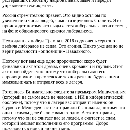
растерявших половину национальных задач и передал
управление технократам.
Россия стремительно правеет. Это видно хотя бы по
увеличению числа людей, симпатизирующих Сталину. Это
происходит потому что выдыхается либеральная антисистема,
на фоне общемирового кризиса либерализма.
Неожиданная победа Трампа в 2016 году очень серьезно
выбила либералов из седла. Это агония. Никто уже давно не
верит реальности «оппозиции» Навального.
Поэтому вот вам еще одно пророчество: скоро будет
финальный акт этой драмы, очень кровавый и глупый. Этот
акт произойдет тупо потому что либералы сами его
спровоцируют, а кремлевские технократы не будут с ними
мамзельничать и отправят всех в лагеря.
Готовьтесь. Внимательно следите за премьером Мишустиным
(который на самом деле не человек, а ИИ в кибернетической
оболочке), потому что в лагеря вас отправит именно он.
Сурков и Медведев вас не отправили бы никогда, потому что
они на самом деле были с вами заодно. А этот отправит,
потому что он не считает вас за людей, а считает за спам,
который мешает выполнению его программы. Добро
пожаловать в новый дивный мир.