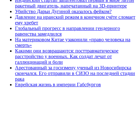
Индийский стартап запатентовал первый в мире литой
ракетный двигатель, напечатанный на 3D-принтере
Убийство Дарьи Дугиной оказалось фейком?
Давление на иранский режим в конечном счёте сломает
ему хребет
Глобальный прогресс в направлении гендерного
равенства замедлился
На материковом Китае узаконили «право человека на
смерть»
Какими они возвращаются: посттравматическое
расстройство у военных. Как солдат лечат от
галлюцинаций и боли
Арестованный за госизмену ученый из Новосибирска
скончался. Его отправили в СИЗО на последней стадии
рака
Еврейская жизнь в империи Габсбургов