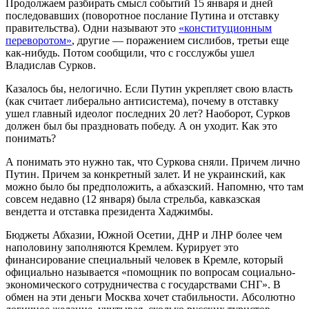
Продолжаем разбирать смысл событий 15 января и дней
последовавших (поворотное послание Путина и отставку
правительства). Одни называют это
«конституционным
переворотом»
, другие — поражением сислибов, третьи еще
как-нибудь. Потом сообщили, что с госслужбы ушел
Владислав Сурков.
Казалось бы, нелогично. Если Путин укрепляет свою власть
(как считает либерально антисистема), почему в отставку
ушел главный идеолог последних 20 лет? Наоборот, Сурков
должен был бы праздновать победу. А он уходит. Как это
понимать?
А понимать это нужно так, что Суркова сняли. Причем лично
Путин. Причем за конкретный залет. И не украинский, как
можно было бы предположить, а абхазский. Напомню, что там
совсем недавно (12 января) была стрельба, кавказская
вендетта и отставка президента Хаджимбы.
Бюджеты Абхазии, Южной Осетии, ДНР и ЛНР более чем
наполовину заполняются Кремлем. Курирует это
финансирование специальный человек в Кремле, который
официально называется «помощник по вопросам социально-
экономического сотрудничества с государствами СНГ». В
обмен на эти деньги Москва хочет стабильности. Абсолютно