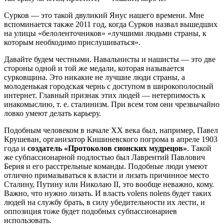
Сурков — это такой двуликий Янус нашего времени. Мне
вспоминается также 2011 год, когда Сурков назвал вышедших
на улицы «белоленточников» «лучшими людьми страны, к
которым необходимо прислушиваться».
Давайте будем честными. Навальнисты и нашисты — это две
стороны одной и той же медали, которая называется
сурковщина. Это никакие не лучшие люди страны, а
молоденькая городская чернь с доступом в широкополосный
интернет. Главный признак этих людей — нетерпимость к
инакомыслию, т. е. сталинизм. При всем том они чрезвычайно
ловко умеют делать карьеру.
Подобным человеком в начале XX века был, например, Павел
Крушеван, организатор Кишиневского погрома в апреле 1903
года и
создатель «Протоколов сионских мудрецов»
. Такой
же субпассионарной подлостью был Лаврентий Павлович
Берия и его расстрельные команды. Подобные люди умеют
отлично примазываться к власти и лизать причинное место
Сталину, Путину или Николаю II, это вообще неважно, кому.
Важно, что нужно лизать. И власть volens nolens будет таких
людей на службу брать, в силу убедительности их лести, и
оппозиция тоже будет подобных субпассионариев
использовать.