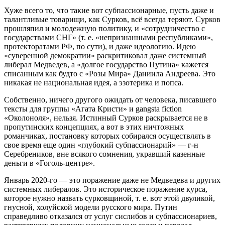
Хуже всего то, что такие вот субпассионарные, пусть даже и
талантливые товарищи, как Сурков, всё всегда теряют. Сурков
прошляпил и молодежную политику, и «сотрудничество с
государствами СНГ» (т. е. «непризнанными республиками»,
протекторатами РФ, по сути), и даже идеологию. Идею
«суверенной демократии» раскритиковал даже системный
либерал Медведев, а «долгое государство Путина» кажется
списанным как будто с «Розы Мира» Даниила Андреева. Это
никакая не национальная идея, а эзотерика и попса.
Собственно, ничего другого ожидать от человека, писавшего
тексты для группы «Агата Кристи» и gangsta fiction
«Околоноля», нельзя. Истинный Сурков раскрывается не в
пропутинских концепциях, а вот в этих ничтожных
романчиках, постановку которых собирался осуществлять в
свое время еще один «глубокий субпассионарий» — г-н
Серебреников, вне всякого сомнения, укравший казенные
деньги в «Гоголь-центре».
Январь 2020-го — это поражение даже не Медведева и других
системных либералов. Это историческое поражение курса,
которое нужно назвать сурковщиной, т. е. вот этой двуликой,
гнусной, холуйской модели русского мира. Путин
справедливо отказался от услуг сислибов и субпассионариев,