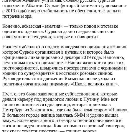
логичное желание, учитывая, сколько русских туристов
отдыхает в Абхазии. Сурков (который занимал эту должность
с 2013 года) такую стабильность не обеспечил, т. е. деньги
потрачены зря.
Конечно, абхазская «замятня» — только повод к отставке
одиозного идеолога. Суркова давно следовало снять по
совокупности тех делов, которые он наворотил.
Начнем с абсолютно подлго молодежного движения «Наши»,
которое Сурков организовал в нулевых и которое было
официально ликвидировано 2 декабря 2019 года. Напомню,
чем занималось это движение. «Наши» жгли книги русских
постмодернистов, швырялись презервативами с чернилами и
ходили по супермаркетам в костюмах розовых свинок.
Руководитель этого движения Якеменко после ухода из
политики организовал пирамиду «Школа великих книг».
Ну, т. е. это были законченные субпассионарии, которые
делали карьеру под предлогом любви к Путину. Мне вот
лично вспоминается одна девица, которая приехала в
Петербург из Зажопинска, где она была комиссаром «Наших».
В большом городе девица занялась SMM и удачно вышла
замуж. Более вульгарного и безнравственного человека я в
жизни не видел никогда. Как вспомню ее розовый свитерок,
так сразу хочется, простите, — тошнит, короче.