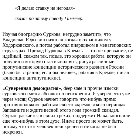
«Я делаю ставку на негодяя»
сказал по этому поводу Гиммлер.
Изучая биографию Суркова, нетрудно заметить, что
Владислав Юрьевич начинал когда-то охранником у…
Ходорковского, а потом работал пиарщиком в менатеповских
структурах. Приход Суркова в Кремль — это не призвание, не
идейный, скажем так, позыв, это хорошая работа, которую он
получил и которую стал выполнять, рисуя различные
пропутинские концепции исторического развития России
(было бы странно, если бы человек, работая в Кремле, писал
концепции антипутинские).
«Суверенная демократия»
, deep state и прочие изыски
сурковского мозга абсолютно неискренни. Я уверен, что уже
через месяц Сурков начнет говорить что-нибудь прямо
противоположное работам своего «кремлевского периода».
Запомните и ждите весной этого года громкий скандал.
Сурков раскается в своих грехах, поддержит Навального или
еще что-нибудь в этом духе. Иначе просто не может быть,
потому что этот человек неискренен и никогда не был
искренен.