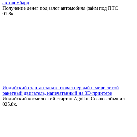
автоломбард
Получение денег под залог автомобиля (займ под ПТС
0
1.8к.
Индийский стартап запатентовал первый в мире литой
ракетный двигатель, напечатанный на 3D-принтере
Индийский космический стартап Agnikul Cosmos объявил
0
25.8к.