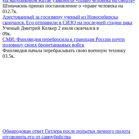
На материковом Китае узаконили «право человека на смерть»
Шэньчжэнь принял постановление о «праве человека на
0
12.7к.
Арестованный за госизмену ученый из Новосибирска
скончался. Его отправили в СИЗО на последней стадии рака
Ученый Дмитрий Колкер 2 июля скончался в
0
9к.
СМИ: Финляндия перебросила к границам России почти
половину своих бронетанковых войск
Финляндия начала перебрасывать свою военную технику
0
3.5к.
Обнародован ответ Гитлера после попытки личного пилота
отговорить его от самоубийства