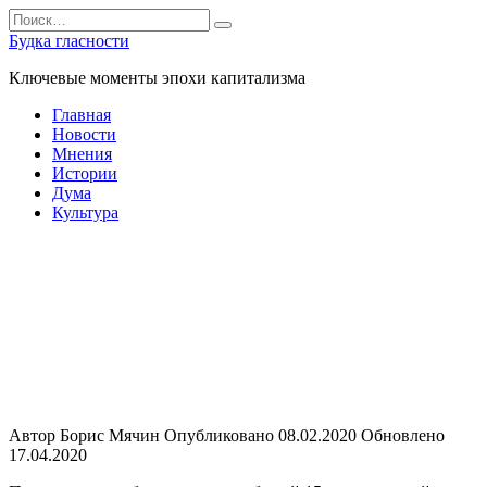
Перейти
Search
к
for:
Будка гласности
содержанию
Ключевые моменты эпохи капитализма
Главная
Новости
Мнения
Истории
Дума
Культура
Главная
»
Новости
Новости
Автор
Борис Мячин
Опубликовано
08.02.2020
Обновлено
17.04.2020