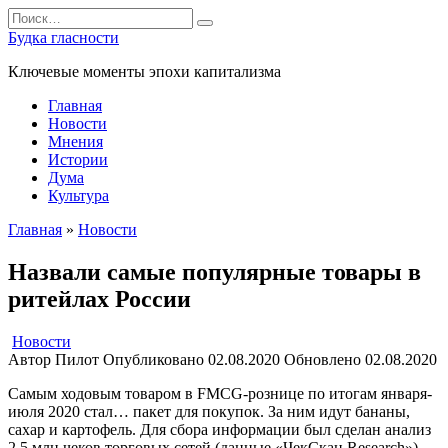
Перейти
Search
к
for:
Будка гласности
содержанию
Ключевые моменты эпохи капитализма
Главная
Новости
Мнения
Истории
Дума
Культура
Главная
»
Новости
Назвали самые популярные товары в
ритейлах России
Новости
Автор
Пилот
Опубликовано
02.08.2020
Обновлено
02.08.2020
Самым ходовым товаром в FMCG-рознице по итогам января-
июля 2020 стал… пакет для покупок. За ним идут бананы,
сахар и картофель. Для сбора информации был сделан анализ
2,5 млн чеков торговых сетей (данные «ЧекСкан Research»).