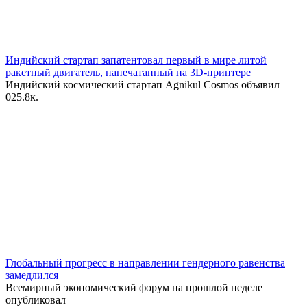
Индийский стартап запатентовал первый в мире литой
ракетный двигатель, напечатанный на 3D-принтере
Индийский космический стартап Agnikul Cosmos объявил
0
25.8к.
Глобальный прогресс в направлении гендерного равенства
замедлился
Всемирный экономический форум на прошлой неделе
опубликовал