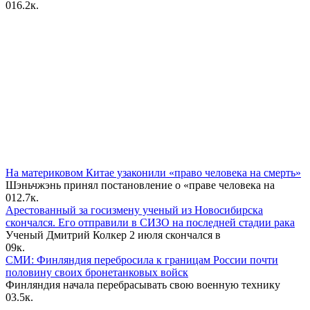
0
16.2к.
На материковом Китае узаконили «право человека на смерть»
Шэньчжэнь принял постановление о «праве человека на
0
12.7к.
Арестованный за госизмену ученый из Новосибирска
скончался. Его отправили в СИЗО на последней стадии рака
Ученый Дмитрий Колкер 2 июля скончался в
0
9к.
СМИ: Финляндия перебросила к границам России почти
половину своих бронетанковых войск
Финляндия начала перебрасывать свою военную технику
0
3.5к.