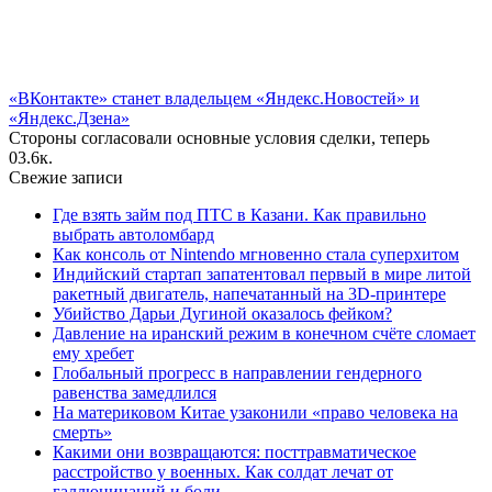
«ВКонтакте» станет владельцем «Яндекс.Новостей» и
«Яндекс.Дзена»
Стороны согласовали основные условия сделки, теперь
0
3.6к.
Свежие записи
Где взять займ под ПТС в Казани. Как правильно
выбрать автоломбард
Как консоль от Nintendo мгновенно стала суперхитом
Индийский стартап запатентовал первый в мире литой
ракетный двигатель, напечатанный на 3D-принтере
Убийство Дарьи Дугиной оказалось фейком?
Давление на иранский режим в конечном счёте сломает
ему хребет
Глобальный прогресс в направлении гендерного
равенства замедлился
На материковом Китае узаконили «право человека на
смерть»
Какими они возвращаются: посттравматическое
расстройство у военных. Как солдат лечат от
галлюцинаций и боли