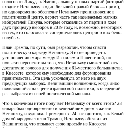
голосов от Ликуда к Ямине, альянсу правых партий (который
входит с Нетаньяху в один большой правый блок — прим.),
но одновременно обеспечит Нетаньяху проникновение в
политический центр, вернет часть так называемых мягких
избирателей Ликуда, которые отказались от партии в ходе
двух процедур выборов в 2019 году, и, возможно, некоторых
из тех, кто голосовал за соперничающих центристских бело-
голубых.
План Трампа, по сути, был разработан, чтобы спасти
политическую карьеру Нетаньяху. Это не приведет к
установлению мира между Израилем и Палестиной, но
повысит перспективы того, что Нетаньяху сможет набрать
достаточно голосов для получения 61-местного большинства
в Кнессете, которое ему необходимо для формирования
правительства. Эта цель ускользнула от него на двух
предыдущих выборах. Величайший волшебник, когда-либо
появлявшийся на сцене израильской политики, в очередной
раз выбрался из своей политической могилы.
Что в конечном итоге получает Нетаньяху от всего этого? 28
января был одновременно и величайшим днем в жизни
Нетаньяху, и худшим. Примерно за 24 часа до того, как Белый
дом обнародовал план Трампа, Нетаньяху объявил из
Вашингтона, что отзывает свою просьбу из Кнессета