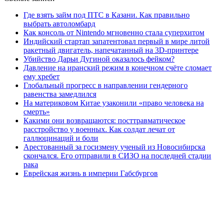
Где взять займ под ПТС в Казани. Как правильно
выбрать автоломбард
Как консоль от Nintendo мгновенно стала суперхитом
Индийский стартап запатентовал первый в мире литой
ракетный двигатель, напечатанный на 3D-принтере
Убийство Дарьи Дугиной оказалось фейком?
Давление на иранский режим в конечном счёте сломает
ему хребет
Глобальный прогресс в направлении гендерного
равенства замедлился
На материковом Китае узаконили «право человека на
смерть»
Какими они возвращаются: посттравматическое
расстройство у военных. Как солдат лечат от
галлюцинаций и боли
Арестованный за госизмену ученый из Новосибирска
скончался. Его отправили в СИЗО на последней стадии
рака
Еврейская жизнь в империи Габсбургов