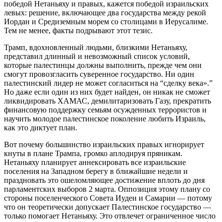
победой Нетаньяху и правых, кажется победой израильских
левых: решение, включающее два государства между рекой
Иордан и Средиземным морем со столицами в Иерусалиме.
Тем не менее, факты подрывают этот тезис.
Трамп, вдохновленный людьми, близкими Нетаньяху,
представил длинный и невозможный список условий,
которые палестинцы должны выполнить, прежде чем они
смогут провозгласить суверенное государство. Ни один
палестинский лидер не может согласиться на “сделку века».”
Но даже если один из них будет найден, он никак не сможет
ликвидировать ХАМАС, демилитаризовать Газу, прекратить
финансовую поддержку семьям осужденных террористов и
научить молодое палестинское поколение любить Израиль,
как это диктует план.
Вот почему большинство израильских правых игнорирует
кнуты в плане Трампа, громко аплодируя пряникам.
Нетаньяху планирует аннексировать все израильские
поселения на Западном берегу в ближайшие недели и
праздновать это ошеломляющее достижение вплоть до дня
парламентских выборов 2 марта. Оппозиция этому плану со
стороны поселенческого Совета Иудеи и Самарии — потому
что он теоретически допускает Палестинское государство —
только помогает Нетаньяху. Это отвлечет ограниченное число