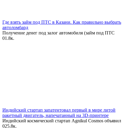
Где взять займ под ПТС в Казани. Как правильно выбрать
автоломбард
Получение денег под залог автомобиля (займ под ПТС
0
1.8к.
Индийский стартап запатентовал первый в мире литой
ракетный двигатель, напечатанный на 3D-принтере
Индийский космический стартап Agnikul Cosmos объявил
0
25.8к.