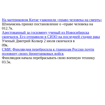
На материковом Китае узаконили «право человека на смерть»
Шэньчжэнь принял постановление о «праве человека на
0
12.7к.
Арестованный за госизмену ученый из Новосибирска
скончался. Его отправили в СИЗО на последней стадии рака
Ученый Дмитрий Колкер 2 июля скончался в
0
9к.
СМИ: Финляндия перебросила к границам России почти
половину своих бронетанковых войск
Финляндия начала перебрасывать свою военную технику
0
3.5к.