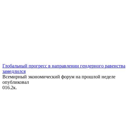
Глобальный прогресс в направлении гендерного равенства
замедлился
Всемирный экономический форум на прошлой неделе
опубликовал
0
16.2к.