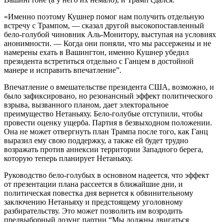
«Именно поэтому Кушнер помог нам получить отдельную
встречу с Трампом, — сказал другой высокопоставленный
бело-голубой чиновник Аль-Монитору, выступая на условиях
анонимности. — Когда они поняли, что мы рассержены и не
намерены ехать в Вашингтон, именно Кушнер убедил
президента встретиться отдельно с Ганцем в достойной
манере и исправить впечатление”.
Впечатление о вмешательстве президента США, возможно, и
было зафиксировано, но резонансный эффект политического
взрыва, вызванного планом, дает электоральное
преимущество Нетаньяху. Бело-голубые отступили, чтобы
провести оценку ущерба. Партия в безвыходном положении.
Она не может отвергнуть план Трампа после того, как Ганц
выразил ему свою поддержку, а также ей будет трудно
возражать против аннексии территории Западного берега,
которую теперь планирует Нетаньяху.
Руководство бело-голубых в основном надеется, что эффект
от презентации плана рассеется в ближайшие дни, и
политическая повестка дня вернется к обвинительному
заключению Нетаньяху и предстоящему уголовному
разбирательству. Это может позволить им возродить
предвыборный лозунг партии “Мы должны двигаться