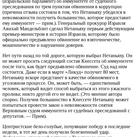
(израильский парламент) об иммунитете от судебного
преследования по трем пунктам обвинения в коррупции
(причина отзыва состояла в том, что Нетаньяху убедился в
невозможности получить большинство, которое предоставит
ему иммунитет — прим.). Генеральный прокурор Израиля
Авихай Мандельблит сделал Нетаньяху первым действующим
премьер-министром в истории Израиля, которому было
официально предъявлено обвинение во взяточничестве,
мошенничестве и нарушении доверия.
Нет пути назад по той дороге, которую выбрал Нетаньяху. Он
не может просить следующий состав Кнессета об иммунитете
после того, как будет предъявлено обвинение. Суд над ним
состоится. Даже если в марте «Ликуд» получит 80 мест,
Нетаньяху вскоре предстанет в качестве обвиняемого в
уголовном процессе. Он, может быть, — единственный
человек, который видит способ выбраться из этого ужасного
пролива; никто другой его не видит. (Это мнение автора
спорно. Получив большинство в Кнессете Нетаньяху может
попытаться провести закон о невозможности снятия
Верховным судом иммунитета от судебных преследований с
депутатов. — Прим).
Центристские бело-голубые, почуявшие победу в последние
недели, в тот же день получили болезненный удар.