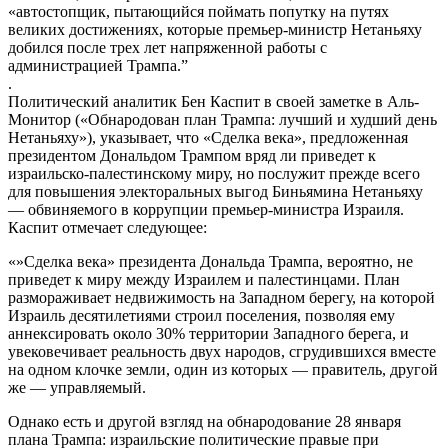
«автостопщик, пытающийся поймать попутку на путях
великих достижениях, которые премьер-министр Нетаньяху
добился после трех лет напряженной работы с
администрацией Трампа.”
.
Политический аналитик Бен Каспит в своей заметке в Аль-
Монитор («Обнародован план Трампа: лучший и худший день
Нетаньяху»), указывает, что «Сделка века», предложенная
президентом Дональдом Трампом вряд ли приведет к
израильско-палестинскому миру, но послужит прежде всего
для повышения электоральных выгод Биньямина Нетаньяху
— обвиняемого в коррупции премьер-министра Израиля.
Каспит отмечает следующее:
«»Сделка века» президента Дональда Трампа, вероятно, не
приведет к миру между Израилем и палестинцами. План
размораживает недвижимость на Западном берегу, на которой
Израиль десятилетиями строил поселения, позволяя ему
аннексировать около 30% территории Западного берега, и
увековечивает реальность двух народов, сгрудившихся вместе
на одном клочке земли, один из которых — правитель, другой
же — управляемый.
Однако есть и другой взгляд на обнародование 28 января
плана Трампа: израильские политические правые при