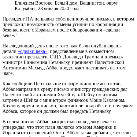
Ближнем Востоке, Белый дом, Вашингтон, округ
Колумбия, 28 января 2020 года.
Президент ПА направил собственноручное письмо, в котором
предложил возможность отмены усилий по координации
безопасности с Израилем после обнародования «сделки
века».’
На следующий день после того, как были опубликованы
детали
«сделки века»
, представленные в совместном
заявлении президента США Дональда Трампа и премьер-
министра Биньямина Нетаньяху, президент Палестинской
Автономии Махмуд Аббас продолжает настаивать на этом
шаге.
Как сообщило Центральное информационное агентство,
Аббас направил в среду письмо министру гражданских дел
Палестинской автономии Хусейну а-Шейху по итогам
встречи а-Шейха с министром финансов Моше Кахлоном.
Кахлону вручили письмо, написанное по-арабски и почерком
Аббаса, которое он должен был передать Нетаньяху.
В своем письме Аббас раскритиковал «сделку века» и
утверждал, что этот план является отказом Америки и
Израиля от соглашений Осло. Аббас также добавил, что если