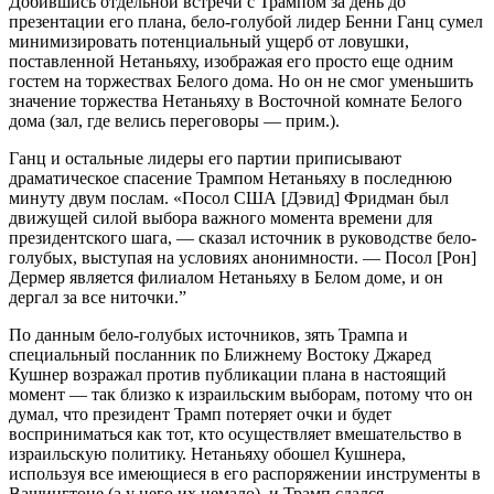
Добившись отдельной встречи с Трампом за день до
презентации его плана, бело-голубой лидер Бенни Ганц сумел
минимизировать потенциальный ущерб от ловушки,
поставленной Нетаньяху, изображая его просто еще одним
гостем на торжествах Белого дома. Но он не смог уменьшить
значение торжества Нетаньяху в Восточной комнате Белого
дома (зал, где велись переговоры — прим.).
Ганц и остальные лидеры его партии приписывают
драматическое спасение Трампом Нетаньяху в последнюю
минуту двум послам. «Посол США [Дэвид] Фридман был
движущей силой выбора важного момента времени для
президентского шага, — сказал источник в руководстве бело-
голубых, выступая на условиях анонимности. — Посол [Рон]
Дермер является филиалом Нетаньяху в Белом доме, и он
дергал за все ниточки.”
По данным бело-голубых источников, зять Трампа и
специальный посланник по Ближнему Востоку Джаред
Кушнер возражал против публикации плана в настоящий
момент — так близко к израильским выборам, потому что он
думал, что президент Трамп потеряет очки и будет
восприниматься как тот, кто осуществляет вмешательство в
израильскую политику. Нетаньяху обошел Кушнера,
используя все имеющиеся в его распоряжении инструменты в
Вашингтоне (а у него их немало), и Трамп сдался.