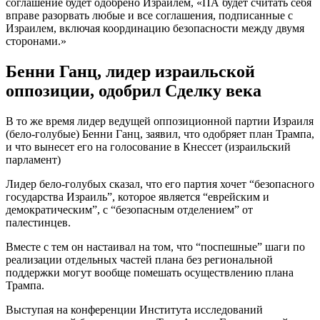
соглашение будет одобрено Израилем, «ПА будет считать себя
вправе разорвать любые и все соглашения, подписанные с
Израилем, включая координацию безопасности между двумя
сторонами.»
Бенни Ганц, лидер израильской
оппозиции, одобрил Сделку века
В то же время лидер ведущей оппозиционной партии Израиля
(бело-голубые) Бенни Ганц, заявил, что одобряет план Трампа,
и что вынесет его на голосование в Кнессет (израильский
парламент)
Лидер бело-голубых сказал, что его партия хочет “безопасного
государства Израиль”, которое является “еврейским и
демократическим”, с “безопасным отделением” от
палестинцев.
Вместе с тем он настаивал на том, что “поспешные” шаги по
реализации отдельных частей плана без региональной
поддержки могут вообще помешать осуществлению плана
Трампа.
Выступая на конференции Института исследований