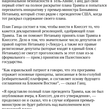
национальной безопасности в Тель-Авиве, Ганц дал свой
первый ответ на полное раскрытие плана Трампа и попытался
перехватить инициативу у премьер-министра Биньямина
Нетаньяху, который стоял рядом с президентом США, когда
тот раскрыл содержание своего плана.
План Ганца состоит в том, чтобы внести в Кнессет то, что
кажется декларативной резолюцией, одобряющей план
Трампа. Так он поможет Нетаньяху принять план Трампа в
Кнессете. Дело в том, что значительное число депутатов от
правой партии Нетаньяху («Ликуд»), а также все правые
религиозные депутаты (которые входят в единый блок с
Нетаньяху) не смогут проголосовать за этот план из-за
(формального — прим.) принятия им Палестинского
государства.
“Как израильский патриот я говорю, что эта программа
отражает основные принципы, записанные в бело-голубой
[избирательной] платформе, и составляет основу будущего
соглашения на Ближнем Востоке”, — сказал Ганц.
«Я представлю полный план президента Трампа, как он был
опубликован вчера, в Кнессет, для его утверждения», —
продолжил он и сказал, что в случае избрания премьер-
министром он будет работать над выполнением всех
положений плана.