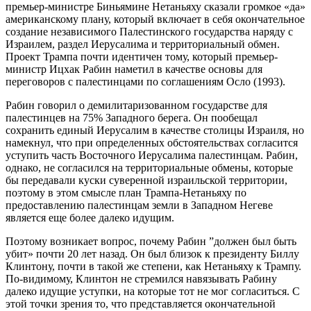
премьер-министре Биньямине Нетаньяху сказали громкое «да»
американскому плану, который включает в себя окончательное
создание независимого Палестинского государства наряду с
Израилем, раздел Иерусалима и территориальный обмен.
Проект Трампа почти идентичен тому, который премьер-
министр Ицхак Рабин наметил в качестве основы для
переговоров с палестинцами по соглашениям Осло (1993).
Рабин говорил о демилитаризованном государстве для
палестинцев на 75% Западного берега. Он пообещал
сохранить единый Иерусалим в качестве столицы Израиля, но
намекнул, что при определенных обстоятельствах согласится
уступить часть Восточного Иерусалима палестинцам. Рабин,
однако, не согласился на территориальные обмены, которые
бы передавали куски суверенной израильской территории,
поэтому в этом смысле план Трампа-Нетаньяху по
предоставлению палестинцам земли в Западном Негеве
является еще более далеко идущим.
Поэтому возникает вопрос, почему Рабин ”должен был быть
убит» почти 20 лет назад. Он был близок к президенту Биллу
Клинтону, почти в такой же степени, как Нетаньяху к Трампу.
По-видимому, Клинтон не стремился навязывать Рабину
далеко идущие уступки, на которые тот не мог согласиться. С
этой точки зрения то, что представляется окончательной