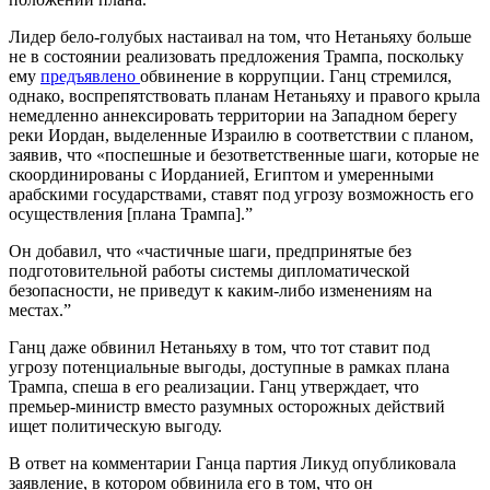
Лидер бело-голубых настаивал на том, что Нетаньяху больше
не в состоянии реализовать предложения Трампа, поскольку
ему
предъявлено
обвинение в коррупции. Ганц стремился,
однако, воспрепятствовать планам Нетаньяху и правого крыла
немедленно аннексировать территории на Западном берегу
реки Иордан, выделенные Израилю в соответствии с планом,
заявив, что «поспешные и безответственные шаги, которые не
скоординированы с Иорданией, Египтом и умеренными
арабскими государствами, ставят под угрозу возможность его
осуществления [плана Трампа].”
Он добавил, что «частичные шаги, предпринятые без
подготовительной работы системы дипломатической
безопасности, не приведут к каким-либо изменениям на
местах.”
Ганц даже обвинил Нетаньяху в том, что тот ставит под
угрозу потенциальные выгоды, доступные в рамках плана
Трампа, спеша в его реализации. Ганц утверждает, что
премьер-министр вместо разумных осторожных действий
ищет политическую выгоду.
В ответ на комментарии Ганца партия Ликуд опубликовала
заявление, в котором обвинила его в том, что он