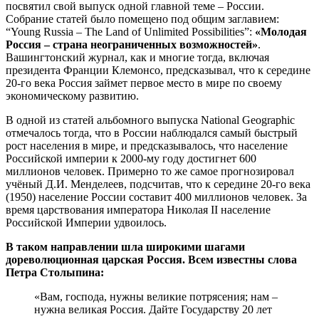
посвятил свой выпуск одной главной теме – России.
Собрание статей было помещено под общим заглавием:
“Young Russia – The Land of Unlimited Possibilities”:
«Молодая
Россия – страна неограниченных возможностей»
.
Вашингтонский журнал, как и многие тогда, включая
президента Франции Клемонсо, предсказывал, что к середине
20-го века Россия займет первое место в мире по своему
экономическому развитию.
В одной из статей альбомного выпуска National Geographic
отмечалось тогда, что в России наблюдался самый быстрый
рост населения в мире, и предсказывалось, что население
Российской империи к 2000-му году достигнет 600
миллионов человек. Примерно то же самое прогнозировал
учёный Д.И. Менделеев, подсчитав, что к середине 20-го века
(1950) население России составит 400 миллионов человек. За
время царствования императора Николая II население
Российской Империи удвоилось.
В таком направлении шла широкими шагами
дореволюционная царская Россия. Всем известны слова
Петра Столыпина:
«Вам, господа, нужны великие потрясения; нам –
нужна великая Россия. Дайте Государству 20 лет