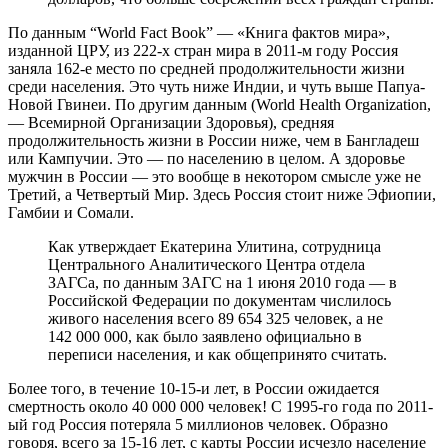
По данным “World Fact Book” — «Книга фактов мира»,
изданной ЦРУ, из 222-х стран мира в 2011-м году Россия
заняла 162-е место по средней продолжительности жизни
среди населения. Это чуть ниже Индии, и чуть выше Папуа-
Новой Гвинеи. По другим данным (World Health Organization,
— Всемирной Организации Здоровья), средняя
продолжительность жизни в России ниже, чем в Бангладеш
или Кампучии. Это — по населению в целом. А здоровье
мужчин в России — это вообще в некотором смысле уже не
Третий, а Четвертый Мир. Здесь Россия стоит ниже Эфиопии,
Гамбии и Сомали.
Как утверждает Екатерина Улитина, сотрудница
Центрального Аналитического Центра отдела
ЗАГСа, по данным ЗАГС на 1 июня 2010 года — в
Российской Федерации по документам числилось
живого населения всего 89 654 325 человек, а не
142 000 000, как было заявлено официально в
переписи населения, и как общепринято считать.
Более того, в течение 10-15-и лет, в России ожидается
смертность около 40 000 000 человек! С 1995-го года по 2011-
ый год Россия потеряла 5 миллионов человек. Образно
говоря, всего за 15-16 лет, с карты России исчезло население