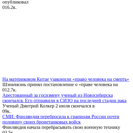
опубликовал
0
16.2к.
На материковом Китае узаконили «право человека на смерть»
Шэньчжэнь принял постановление о «праве человека на
0
12.7к.
Арестованный за госизмену ученый из Новосибирска
скончался. Его отправили в СИЗО на последней стадии рака
Ученый Дмитрий Колкер 2 июля скончался в
0
9к.
СМИ: Финляндия перебросила к границам России почти
половину своих бронетанковых войск
Финляндия начала перебрасывать свою военную технику
0
3.5к.