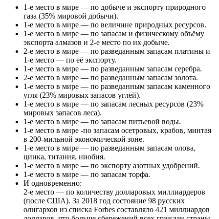
1-е место в мире — по добыче и экспорту природного
газа (35% мировой добычи).
1-е место в мире — по величине природных ресурсов.
1-е место в мире — по запасам и физическому объёму
экспорта алмазов и 2-е место по их добыче.
2-е место в мире — по разведанным запасам платины и
1-е место — по её экспорту.
1-е место в мире — по разведанным запасам серебра.
2-е место в мире — по разведанным запасам золота.
1-е место в мире — по разведанным запасам каменного
угля (23% мировых запасов углей).
1-е место в мире — по запасам лесных ресурсов (23%
мировых запасов леса).
1-е место в мире — по запасам питьевой воды.
1-е место в мире -по запасам осетровых, крабов, минтая
в 200-мильной экономической зоне.
1-е место в мире — по разведанным запасам олова,
цинка, титания, ниобия.
1-е место в мире — по экспорту азотных удобрений.
1-е место в мире — по запасам торфа.
И одновременно:
2-е место — по количеству долларовых миллиардеров
(после США). За 2018 год состояние 98 русских
олигархов из списка Forbes составляло 421 миллиардов
долларов, что больше сбережений всех граждан страны.