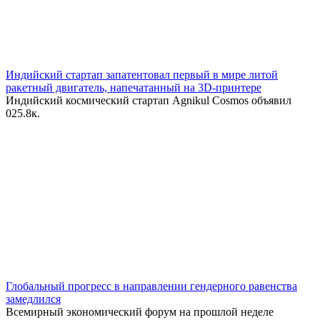
Индийский стартап запатентовал первый в мире литой
ракетный двигатель, напечатанный на 3D-принтере
Индийский космический стартап Agnikul Cosmos объявил
0
25.8к.
Глобальный прогресс в направлении гендерного равенства
замедлился
Всемирный экономический форум на прошлой неделе