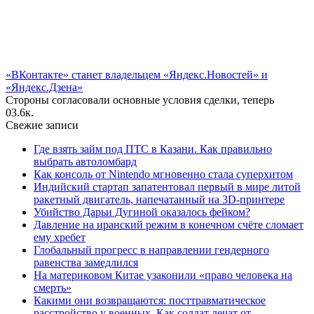
«ВКонтакте» станет владельцем «Яндекс.Новостей» и
«Яндекс.Дзена»
Стороны согласовали основные условия сделки, теперь
0
3.6к.
Свежие записи
Где взять займ под ПТС в Казани. Как правильно
выбрать автоломбард
Как консоль от Nintendo мгновенно стала суперхитом
Индийский стартап запатентовал первый в мире литой
ракетный двигатель, напечатанный на 3D-принтере
Убийство Дарьи Дугиной оказалось фейком?
Давление на иранский режим в конечном счёте сломает
ему хребет
Глобальный прогресс в направлении гендерного
равенства замедлился
На материковом Китае узаконили «право человека на
смерть»
Какими они возвращаются: посттравматическое
расстройство у военных. Как солдат лечат от