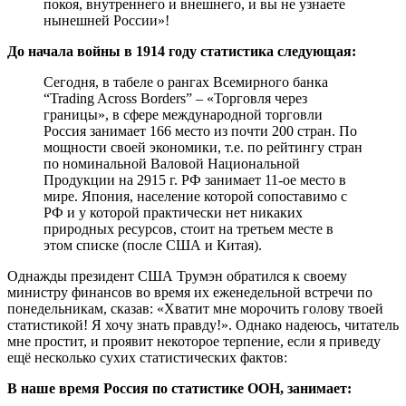
покоя, внутреннего и внешнего, и вы не узнаете
нынешней Poccии»!
До начала войны в 1914 году статистика следующая:
Сегодня, в табеле о рангах Всемирного банка
“Trading Across Borders” – «Торговля через
границы», в сфере международной торговли
Россия занимает 166 место из почти 200 стран. По
мощности своей экономики, т.е. по рейтингу стран
по номинальной Валовой Национальной
Продукции на 2915 г. РФ занимает 11-ое место в
мире. Япония, население которой сопоставимо с
РФ и у которой практически нет никаких
природных ресурсов, стоит на третьем месте в
этом списке (после США и Китая).
Однажды президент США Трумэн обратился к своему
министру финансов во время их еженедельной встречи по
понедельникам, сказав: «Хватит мне морочить голову твоей
статистикой! Я хочу знать правду!». Однако надеюсь, читатель
мне простит, и проявит некоторое терпение, если я приведу
ещё несколько сухих статистических фактов:
В наше время Россия по статистике ООН, занимает: