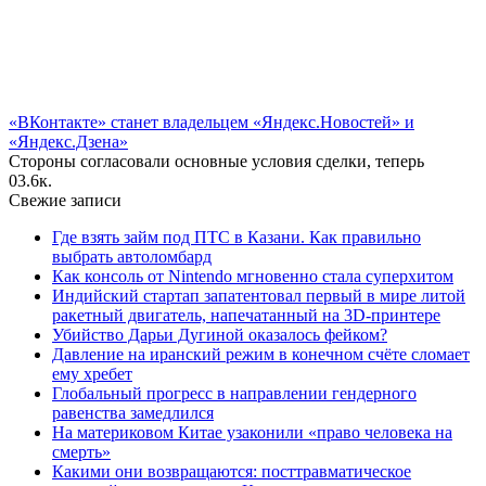
«ВКонтакте» станет владельцем «Яндекс.Новостей» и
«Яндекс.Дзена»
Стороны согласовали основные условия сделки, теперь
0
3.6к.
Свежие записи
Где взять займ под ПТС в Казани. Как правильно
выбрать автоломбард
Как консоль от Nintendo мгновенно стала суперхитом
Индийский стартап запатентовал первый в мире литой
ракетный двигатель, напечатанный на 3D-принтере
Убийство Дарьи Дугиной оказалось фейком?
Давление на иранский режим в конечном счёте сломает
ему хребет
Глобальный прогресс в направлении гендерного
равенства замедлился
На материковом Китае узаконили «право человека на
смерть»
Какими они возвращаются: посттравматическое