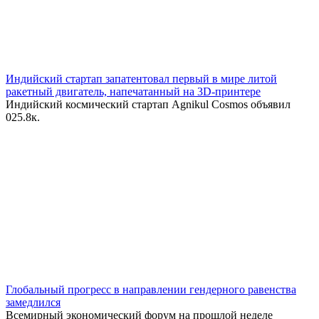
Индийский стартап запатентовал первый в мире литой
ракетный двигатель, напечатанный на 3D-принтере
Индийский космический стартап Agnikul Cosmos объявил
0
25.8к.
Глобальный прогресс в направлении гендерного равенства
замедлился
Всемирный экономический форум на прошлой неделе