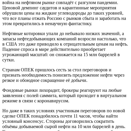
война на нефтяном рынке совпадёт с разгулом пандемии.
Ценовой демпинг саудитов и карантинные мероприятия
обрушили цены на жидкие углеводороды до таких уровней,
что все планы отжать Россию с рынков сбыта и заработать на
этом превратились в ненаучную фантастику.
Нефтяные котировки упали до небывало низких значений, а
запасы нефтедобывающих компаний возросли настолько, что
в США это даже приводило к отрицательным ценам на нефть.
Падение спроса в мире действительно приобретает
угрожающий масштаб: он снижается на 15 млн баррелей в
сутки.
Странам ОПЕК пришлось сесть за стол переговоров и
признать необходимость понизить предложение нефти через
резкое и обоюдное сокращение её добычи.
Фондовые рынки лихорадит, брокеры реагируют на любые
заявления с полей саммита, который проходит в виртуальном
режиме в связи с коронавирусом.
Но даже в таких условиях участникам переговоров по новой
сделке ОПЕК понадобилось почти 11 часов, чтобы найти
условный консенсус. Стороны договорились сократить
объёмы добываемой сырой нефти на 10 млн баррелей в день.