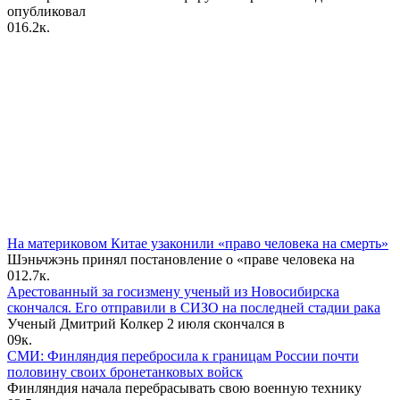
опубликовал
0
16.2к.
На материковом Китае узаконили «право человека на смерть»
Шэньчжэнь принял постановление о «праве человека на
0
12.7к.
Арестованный за госизмену ученый из Новосибирска
скончался. Его отправили в СИЗО на последней стадии рака
Ученый Дмитрий Колкер 2 июля скончался в
0
9к.
СМИ: Финляндия перебросила к границам России почти
половину своих бронетанковых войск
Финляндия начала перебрасывать свою военную технику