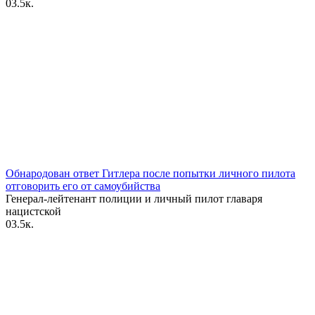
0
3.5к.
Обнародован ответ Гитлера после попытки личного пилота
отговорить его от самоубийства
Генерал-лейтенант полиции и личный пилот главаря
нацистской
0
3.5к.