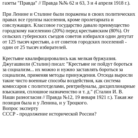
газеты "Правда" // Правда №№ 62 и 63, 3 и 4 апреля 1918 г.).
При Ленине и Сталине были поражены в своих политических
правах все группы населения, кроме пролетариата и
совслужащих. Классовое государство давало преимущество
городскому населению (20%) перед крестьянским (80%). От
сельских губернских съездов советов избирался один депутат
от 125 тысяч крестьян, а от советов городских поселений -
один от 25 тысяч избирателей.
Крестьяне квалифицировались как мелкая буржуазия.
Джугашвили (Сталин) писал: "Крестьяне не пойдут бороться
за социализм... их можно и нужно заставлять бороться за
социализм, применяя методы принуждения. Отсюда выросли
такие чисто военные способы воздействия, как система
комиссаров с политотделами, ревтрибуналы, дисциплинарные
взыскания, сплошное назначенство и т. д." (Сталин И. В.
Наши разногласия // Правда №12, 19 января 1921 г.). Такая же
позиция была и у Ленина, и у Троцкого.
Вопрос эксперту
СССР - продолжение исторической России?