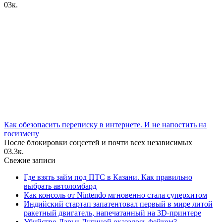
0
3к.
Как обезопасить переписку в интернете. И не напостить на
госизмену
После блокировки соцсетей и почти всех независимых
0
3.3к.
Свежие записи
Где взять займ под ПТС в Казани. Как правильно
выбрать автоломбард
Как консоль от Nintendo мгновенно стала суперхитом
Индийский стартап запатентовал первый в мире литой
ракетный двигатель, напечатанный на 3D-принтере
Убийство Дарьи Дугиной оказалось фейком?