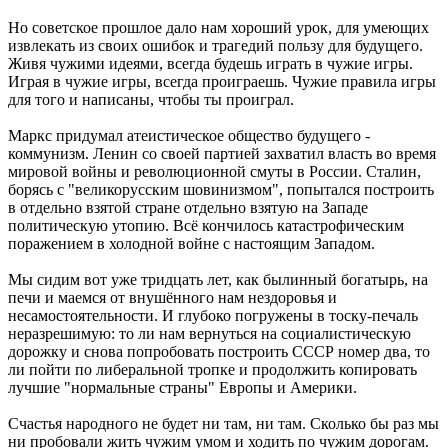
Но советское прошлое дало нам хороший урок, для умеющих
извлекать из своих ошибок и трагедий пользу для будущего.
Живя чужими идеями, всегда будешь играть в чужие игры.
Играя в чужие игры, всегда проиграешь. Чужие правила игры
для того и написаны, чтобы ты проиграл.
Маркс придумал атеистическое общество будущего -
коммунизм. Ленин со своей партией захватил власть во время
мировой войны и революционной смуты в России. Сталин,
борясь с "великорусским шовинизмом", попытался построить
в отдельно взятой стране отдельно взятую на Западе
политическую утопию. Всё кончилось катастрофическим
поражением в холодной войне с настоящим Западом.
Мы сидим вот уже тридцать лет, как былинный богатырь, на
печи и маемся от внушённого нам нездоровья и
несамостоятельности. И глубоко погружены в тоску-печаль
неразрешимую: то ли нам вернуться на социалистическую
дорожку и снова попробовать построить СССР номер два, то
ли пойти по либеральной тропке и продолжить копировать
лучшие "нормальные страны" Европы и Америки.
Счастья народного не будет ни там, ни там. Сколько бы раз мы
ни пробовали жить чужим умом и ходить по чужим дорогам.