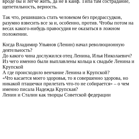
вроде бы и легче жить, да не в кайф. Типа там сострадание,
щепетильность, верность.
Так что, решившись стать человеком без предрассудков,
разумно взвесить все за и, особенно, против. Чтобы потом на
весах какого-нибудь правосудия не оказаться в ложном
положении.
Когда Владимир Ульянов (Ленин) начал революционную
деятельность?
До какого чина дослужился отец Ленина, Илья Николаевич?
Из чего именно были выплавлены кольца к свадьбе Ленина и
Крупской
А где происходило венчание Ленина и Крупской?
«Что касается моего здоровья, то я совершенно здорова, но
никакой пташечки прилетать что-то не собирается» – о чем
именно писала Надежда Крупская?
Ленин и Сталин как творцы Советской федерации