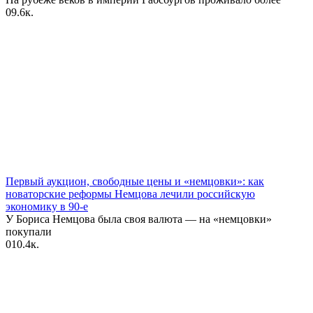
0
9.6к.
Первый аукцион, свободные цены и «‎немцовки»‎: как
новаторские реформы Немцова лечили российскую
экономику в 90-е
У Бориса Немцова была своя валюта — на «немцовки»
покупали
0
10.4к.