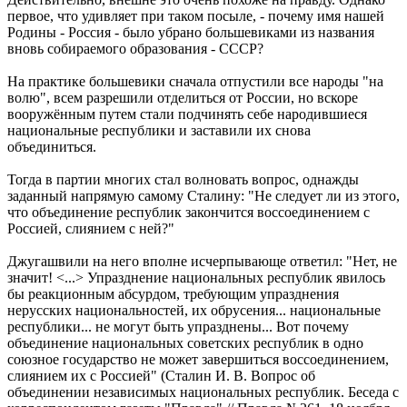
первое, что удивляет при таком посыле, - почему имя нашей
Родины - Россия - было убрано большевиками из названия
вновь собираемого образования - СССР?
На практике большевики сначала отпустили все народы "на
волю", всем разрешили отделиться от России, но вскоре
вооружённым путем стали подчинять себе народившиеся
национальные республики и заставили их снова
объединиться.
Тогда в партии многих стал волновать вопрос, однажды
заданный напрямую самому Сталину: "Не следует ли из этого,
что объединение республик закончится воссоединением с
Россией, слиянием с ней?"
Джугашвили на него вполне исчерпывающе ответил: "Нет, не
значит! <...> Упразднение национальных республик явилось
бы реакционным абсурдом, требующим упразднения
нерусских национальностей, их обрусения... национальные
республики... не могут быть упразднены... Вот почему
объединение национальных советских республик в одно
союзное государство не может завершиться воссоединением,
слиянием их с Россией" (Сталин И. В. Вопрос об
объединении независимых национальных республик. Беседа с