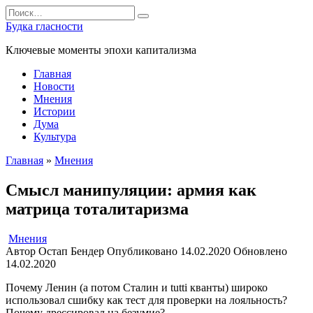
Перейти
Search
к
for:
Будка гласности
содержанию
Ключевые моменты эпохи капитализма
Главная
Новости
Мнения
Истории
Дума
Культура
Главная
»
Мнения
Смысл манипуляции: армия как
матрица тоталитаризма
Мнения
Автор
Остап Бендер
Опубликовано
14.02.2020
Обновлено
14.02.2020
Почему Ленин (а потом Сталин и tutti кванты) широко
использовал сшибку как тест для проверки на лояльность?
Почему дрессировал на безумие?