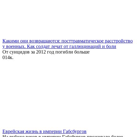
Какими они возвращаются: посттравматическое расстройство
у военных. Как солдат лечат от галлюцинаций и боли
От суицидов за 2012 год‌ погибли больше
0
14к.
Еврейская жизнь в империи Габсбургов
На рубеже веков в империи Габсбургов проживало более