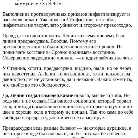
коммунизм / За НЭП».
Выполнение противоречивых приказов инфантилизирует и
расчеловечивает. Уже полезно! Инфантилы не любят,
инфантилы не творят, зато убивают и сторожат превосходно.
Правда, есть одна тонкость. Ленин ко всему прочему был
лишён предрассудков. Вообще. Поэтому его
противоположности были противоположнее прочих. Не
поднимать восстания / Срочно поднимать восстание.
Совершенно людоедские приказы — и вдруг зайчика жалеть.
У Сталина, кстати, предрассудки, видимо, были, но он через
них переступал. А Ленин то ли социопат, то ли психопат, за
давностью лет не установить, да и неважно. Важно заметить,
что свойство это обоюдоострое.
Да,
Ленин создал самодержавие
нового, высшего типа. Но
ведь мог и не создать! На одного социопата, который сорвал
куш, приходится миллион социопатов, которые получили по
шее и хорошо, если в тюрьму не попали. Так что сама по себе
свобода от предрассудков ничего не гарантирует.
Предрассудки ведь разные бывают — некоторые дурацкие, а
некоторые вроде бы и мешают, но без них как без совести: