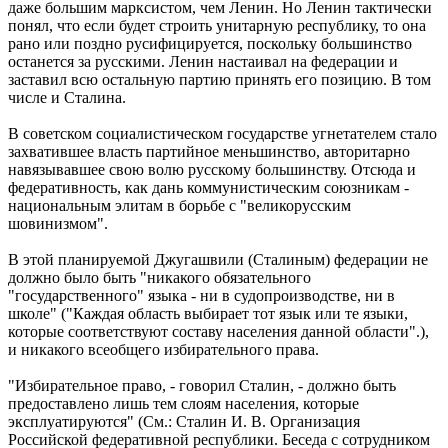
даже большим марксистом, чем Ленин. Но Ленин тактически
понял, что если будет строить унитарную республику, то она
рано или поздно русифицируется, поскольку большинство
останется за русскими. Ленин настаивал на федерации и
заставил всю остальную партию принять его позицию. В том
числе и Сталина.
В советском социалистическом государстве угнетателем стало
захватившее власть партийное меньшинство, авторитарно
навязывавшее свою волю русскому большинству. Отсюда и
федеративность, как дань коммунистическим союзникам -
национальным элитам в борьбе с "великорусским
шовинизмом".
В этой планируемой Джугашвили (Сталиным) федерации не
должно было быть "никакого обязательного
"государственного" языка - ни в судопроизводстве, ни в
школе" ("Каждая область выбирает тот язык или те языки,
которые соответствуют составу населения данной области".),
и никакого всеобщего избирательного права.
"Избирательное право, - говорил Сталин, - должно быть
предоставлено лишь тем слоям населения, которые
эксплуатируются" (См.: Сталин И. В. Организация
Российской федеративной республики. Беседа с сотрудником