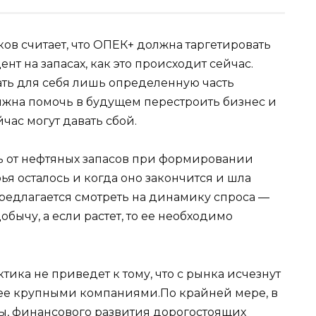
ов считает, что ОПЕК+ должна таргетировать
ент на запасах, как это происходит сейчас.
ать для себя лишь определенную часть
олжна помочь в будущем перестроить бизнес и
йчас могут давать сбой.
ь от нефтяных запасов при формировании
ья осталось и когда оно закончится и шла
предлагается смотреть на динамику спроса —
обычу, а если растет, то ее необходимо
тика не приведет к тому, что с рынка исчезнут
лее крупными компаниями.По крайней мере, в
ны, финансового развития дорогостоящих