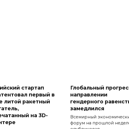
ийский стартап
Глобальный прогрес
атентовал первый в
направлении
е литой ракетный
гендерного равенст
гатель,
замедлился
ечатанный на 3D-
Всемирный экономическ
нтере
форум на прошлой недел
опубликовал