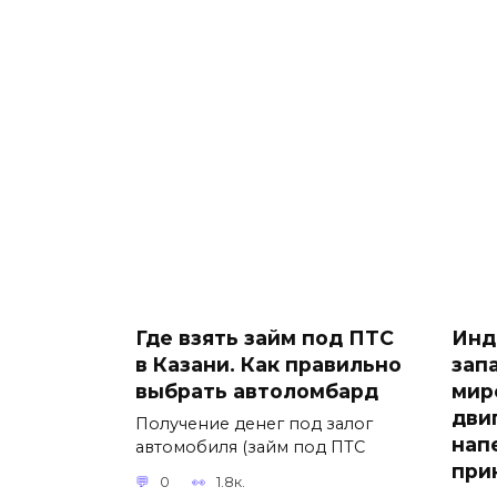
Где взять займ под ПТС
Инд
в Казани. Как правильно
зап
выбрать автоломбард
мир
дви
Получение денег под залог
нап
автомобиля (займ под ПТС
при
0
1.8к.