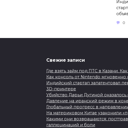
Инди
стар
объя
0
Арестованный
Свежие записи
за госизмену
ученый
Где взять займ под ПТС в Казани. К
из Новосибирска
Как консоль от Nintendo мгновенно 
скончался. Его
Индийский стартап запатентовал пе
отправили в СИЗО
3D-принтере
Убийство Дарьи Дугиной оказалось
на последней
Давление на иранский режим в коне
стадии рака
Глобальный прогресс в направлени
На материковом Китае узаконили «п
Какими они возвращаются: посттравм
галлюцинаций и боли
Ученый Дмитрий Колкер