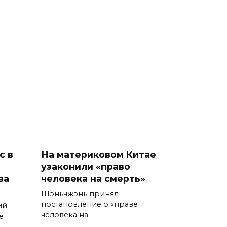
с в
На материковом Китае
узаконили «право
ва
человека на смерть»
Шэньчжэнь принял
постановление о «праве
ий
человека на
е