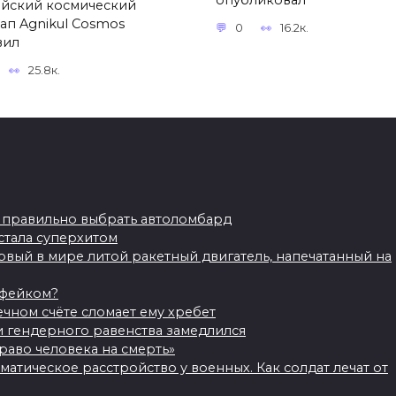
йский космический
тап Agnikul Cosmos
0
16.2к.
вил
25.8к.
СМИ: Финляндия
перебросила к
границам России
ак правильно выбрать автоломбард
почти половину
стала суперхитом
своих
рвый в мире литой ракетный двигатель, напечатанный на
бронетанковых
 фейком?
войск
чном счёте сломает ему хребет
и гендерного равенства замедлился
раво человека на смерть»
Обнародован ответ
Финляндия начала
атическое расстройство у военных. Как солдат лечат от
Гитлера после попы
перебрасывать свою