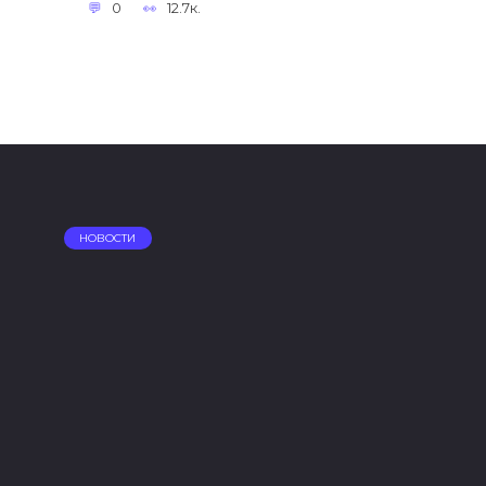
0
12.7к.
НОВОСТИ
«ВКонтакте» станет
тки
владельцем