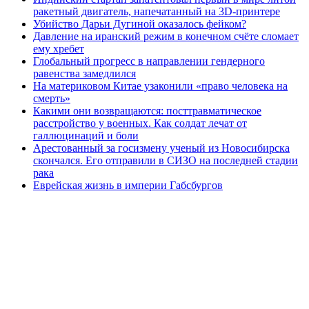
ракетный двигатель, напечатанный на 3D-принтере
Убийство Дарьи Дугиной оказалось фейком?
Давление на иранский режим в конечном счёте сломает
ему хребет
Глобальный прогресс в направлении гендерного
равенства замедлился
На материковом Китае узаконили «право человека на
смерть»
Какими они возвращаются: посттравматическое
расстройство у военных. Как солдат лечат от
галлюцинаций и боли
Арестованный за госизмену ученый из Новосибирска
скончался. Его отправили в СИЗО на последней стадии
рака
Еврейская жизнь в империи Габсбургов