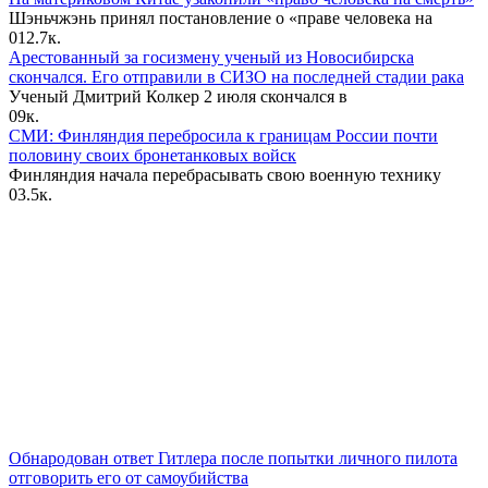
Шэньчжэнь принял постановление о «праве человека на
0
12.7к.
Арестованный за госизмену ученый из Новосибирска
скончался. Его отправили в СИЗО на последней стадии рака
Ученый Дмитрий Колкер 2 июля скончался в
0
9к.
СМИ: Финляндия перебросила к границам России почти
половину своих бронетанковых войск
Финляндия начала перебрасывать свою военную технику
0
3.5к.
Обнародован ответ Гитлера после попытки личного пилота
отговорить его от самоубийства