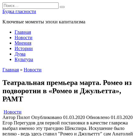
Перейти
Search
к
for:
Будка гласности
содержанию
Ключевые моменты эпохи капитализма
Главная
Новости
Мнения
Истории
Дума
Культура
Главная
»
Новости
Театральная премьера марта. Ромео из
подворотни в «Ромео и Джульетта»,
РАМТ
Новости
Автор
Пилот
Опубликовано
01.03.2020
Обновлено
01.03.2020
Егор Перегудов для первой постановки в качестве главрежа
выбрал именно эту трагедию Шекспира. Искушение было
велико - ведь здесь ставил "Ромео и Джульетту" сам Анатолий