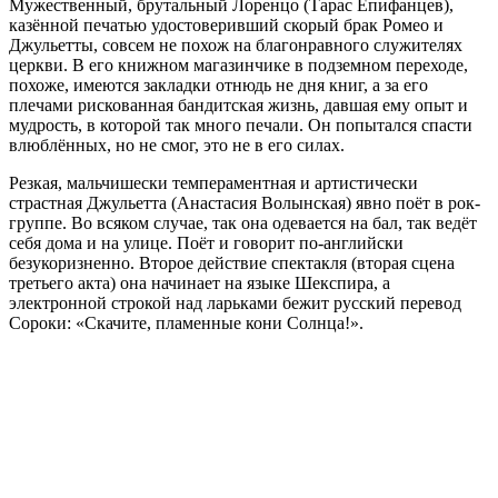
Мужественный, брутальный Лоренцо (Тарас Епифанцев),
казённой печатью удостоверивший скорый брак Ромео и
Джульетты, совсем не похож на благонравного служителях
церкви. В его книжном магазинчике в подземном переходе,
похоже, имеются закладки отнюдь не дня книг, а за его
плечами рискованная бандитская жизнь, давшая ему опыт и
мудрость, в которой так много печали. Он попытался спасти
влюблённых, но не смог, это не в его силах.
Резкая, мальчишески темпераментная и артистически
страстная Джульетта (Анастасия Волынская) явно поёт в рок-
группе. Во всяком случае, так она одевается на бал, так ведёт
себя дома и на улице. Поёт и говорит по-английски
безукоризненно. Второе действие спектакля (вторая сцена
третьего акта) она начинает на языке Шекспира, а
электронной строкой над ларьками бежит русский перевод
Сороки: «Скачите, пламенные кони Солнца!».