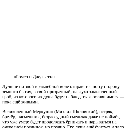
«Ромео и Джульетта»
Лучшие по злой враждебной воле отправятся по ту сторону
земного бытия, в свой прозрачный, наглухо заколоченный
гроб, из которого их душа будет наблюдать за оставшимися —
пока ещё живыми.
Великолепный Меркуцио (Михаил Шкловский), остряк,
бретёр, насмешник, безрассудный смельчак даже не поймёт,
что уже умер: будет продолжать ёрничать и нарываться на
очередной поединок, но поздно. Его душа ещё бунтует, а тело