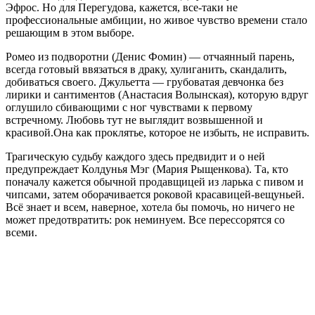
Эфрос. Но для Перегудова, кажется, все-таки не
профессиональные амбиции, но живое чувство времени стало
решающим в этом выборе.
Ромео из подворотни (Денис Фомин) — отчаянный парень,
всегда готовый ввязаться в драку, хулиганить, скандалить,
добиваться своего. Джульетта — грубоватая девчонка без
лирики и сантиментов (Анастасия Волынская), которую вдруг
оглушило сбивающими с ног чувствами к первому
встречному. Любовь тут не выглядит возвышенной и
красивой.Она как проклятье, которое не избыть, не исправить.
Трагическую судьбу каждого здесь предвидит и о ней
предупреждает Колдунья Мэг (Мария Рыщенкова). Та, кто
поначалу кажется обычной продавщицей из ларька с пивом и
чипсами, затем оборачивается роковой красавицей-вещуньей.
Всё знает и всем, наверное, хотела бы помочь, но ничего не
может предотвратить: рок неминуем. Все перессорятся со
всеми.