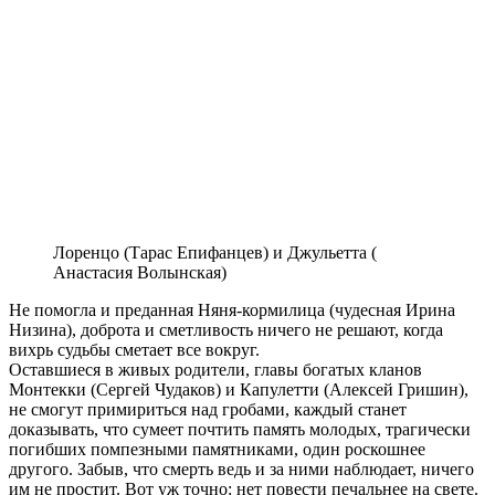
Лоренцо (Тарас Епифанцев) и Джульетта (
Анастасия Волынская)
Не помогла и преданная Няня-кормилица (чудесная Ирина
Низина), доброта и сметливость ничего не решают, когда
вихрь судьбы сметает все вокруг.
Оставшиеся в живых родители, главы богатых кланов
Монтекки (Сергей Чудаков) и Капулетти (Алексей Гришин),
не смогут примириться над гробами, каждый станет
доказывать, что сумеет почтить память молодых, трагически
погибших помпезными памятниками, один роскошнее
другого. Забыв, что смерть ведь и за ними наблюдает, ничего
им не простит. Вот уж точно: нет повести печальнее на свете.