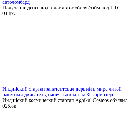
автоломбард
Получение денег под залог автомобиля (займ под ПТС
0
1.8к.
Индийский стартап запатентовал первый в мире литой
ракетный двигатель, напечатанный на 3D-принтере
Индийский космический стартап Agnikul Cosmos объявил
0
25.8к.