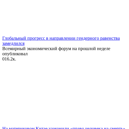
Глобальный прогресс в направлении гендерного равенства
замедлился
Всемирный экономический форум на прошлой неделе
опубликовал
0
16.2к.
На материковом Китае узаконили «право человека на смерть»