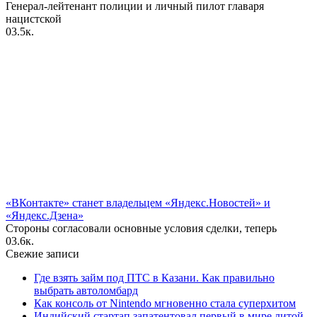
Генерал-лейтенант полиции и личный пилот главаря
нацистской
0
3.5к.
«ВКонтакте» станет владельцем «Яндекс.Новостей» и
«Яндекс.Дзена»
Стороны согласовали основные условия сделки, теперь
0
3.6к.
Свежие записи
Где взять займ под ПТС в Казани. Как правильно
выбрать автоломбард
Как консоль от Nintendo мгновенно стала суперхитом
Индийский стартап запатентовал первый в мире литой