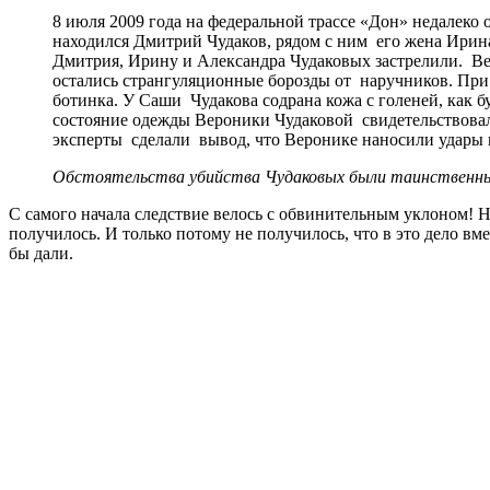
8 июля 2009 года на федеральной трассе «Дон» недалек
находился Дмитрий Чудаков, рядом с ним его жена Ирин
Дмитрия, Ирину и Александра Чудаковых застрелили. Ве
остались странгуляционные борозды от наручников. При
ботинка. У Саши Чудакова содрана кожа с голеней, как
состояние одежды Вероники Чудаковой свидетельствовали
эксперты сделали вывод, что Веронике наносили удары
Обстоятельства убийства Чудаковых были таинственны
С самого начала следствие велось с обвинительным уклоном! 
получилось. И только потому не получилось, что в это дело в
бы дали.