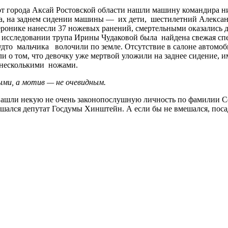
о от города Аксай Ростовской области нашли машину командира 
а, на заднем сидении машины — их дети, шестилетний Алексан
ронике нанесли 37 ножевых ранений, смертельными оказались д
 исследовании трупа Ирины Чудаковой была найдена свежая сп
 будто мальчика волочили по земле. Отсутствие в салоне автом
 о том, что девочку уже мертвой уложили на заднее сидение, 
 несколькими ножами.
ми, а мотив — не очевидным.
Нашли некую не очень законопослушную личность по фамилии Сер
мешался депутат Госдумы Хинштейн. А если бы не вмешался, поса