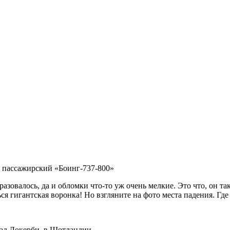
я пассажирский «Боинг-737-800»
разовалось, да и обломки что-то уж очень мелкие. Это что, он т
я гигантская воронка! Но взгляните на фото места падения. Где
над Локерби, в Шотландии.