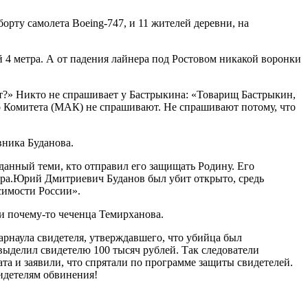
орту самолета Boeing-747, и 11 жителей деревни, на
й 4 метра. А от падения лайнера под Ростовом никакой воронки
нет?» Никто не спрашивает у Бастрыкина: «Товарищ Бастрыкин,
о Комитета (МАК) не спрашивают. Не спрашивают потому, что
вника Буданова.
анный теми, кто отправил его защищать Родину. Его
ицера.Юрий Дмитриевич Буданов был убит открыто, средь
симости России».
ли почему-то чеченца Темирханова.
арнаула свидетеля, утверждавшего, что убийца был
 выделил свидетелю 100 тысяч рублей. Так следователи
ата и заявили, что спрятали по программе защиты свидетелей.
видетелям обвинения!