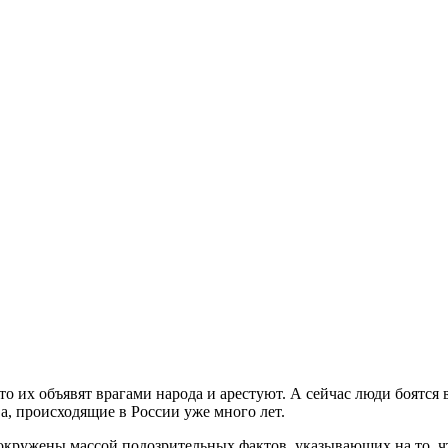
о их объявят врагами народа и арестуют. А сейчас люди боятся во
а, происходящие в России уже много лет.
окружены массой подозрительных фактов, указывающих на то, чт