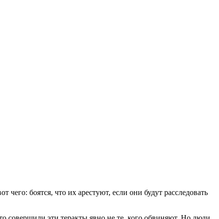
т чего: боятся, что их арестуют, если они будут расследовать
о совершили эти теракты явно не те, кого обвиняют. Но люди