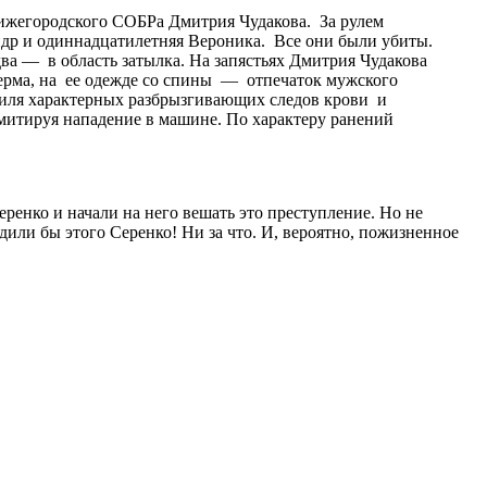
нижегородского СОБРа Дмитрия Чудакова. За рулем
др и одиннадцатилетняя Вероника. Все они были убиты.
ва — в область затылка. На запястьях Дмитрия Чудакова
ерма, на ее одежде со спины — отпечаток мужского
обиля характерных разбрызгивающих следов крови и
имитируя нападение в машине. По характеру ранений
енко и начали на него вешать это преступление. Но не
дили бы этого Серенко! Ни за что. И, вероятно, пожизненное