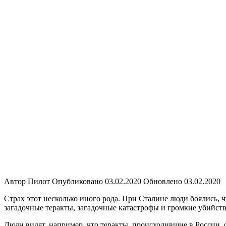
Мнения
Автор
Пилот
Опубликовано
03.02.2020
Обновлено
03.02.2020
Страх этот несколько иного рода. При Сталине люди боялись, чт
загадочные теракты, загадочные катастрофы и громкие убийств
Люди видят, например, что теракты, происходившие в России, 