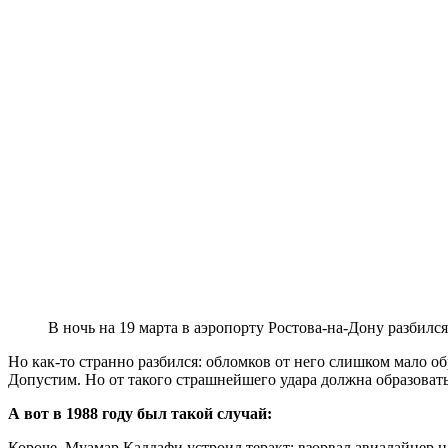
В ночь на 19 марта в аэропорту Ростова-на-Дону разбилс
Но как-то странно разбился: обломков от него слишком мало об
Допустим. Но от такого страшнейшего удара должна образоватьс
А вот в 1988 году был такой случай:
Короче, Муамар Каддафи устроил теракт: взорвал авиалайнер 