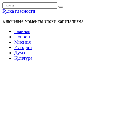
Перейти
Search
к
for:
Будка гласности
содержанию
Ключевые моменты эпохи капитализма
Главная
Новости
Мнения
Истории
Дума
Культура
Главная
»
Мнения