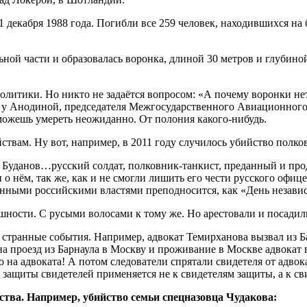
 декабря 1988 года. Погибли все 259 человек, находившихся на б
ьной части и образовалась воронка, длиной 30 метров и глубино
 политики. Но никто не задаётся вопросом: «А почему воронки 
 И у Анодиной, председателя Межгосударственного Авиационног
 можешь умереть неожиданно. От полония какого-нибудь.
ствам. Ну вот, например, в 2011 году случилось убийство полко
Буданов…русский солдат, полковник-танкист, преданный и прод
 о нём, так же, как и не смогли лишить его чести русского оф
менными российскими властями преподносится, как «День незави
ешности. С русыми волосами к тому же. Но арестовали и посади
 странные события. Например, адвокат Темирханова вызвал из Б
 на проезд из Барнаула в Москву и проживание в Москве адвокат
о на адвоката! А потом следователи спрятали свидетеля от адвок
а защиты свидетелей применяется не к свидетелям защиты, а к с
тва. Например, убийство семьи спецназовца Чудакова: