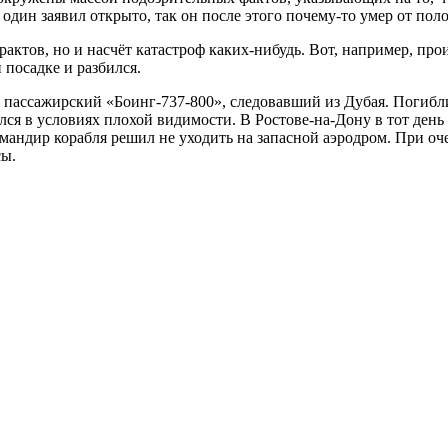
 один заявил открыто, так он после этого почему-то умер от пол
рактов, но и насчёт катастроф каких-нибудь. Вот, например, про
посадке и разбился.
ся пассажирский «Боинг-737-800», следовавший из Дубая. Погиб
ся в условиях плохой видимости. В Ростове-на-Дону в тот ден
командир корабля решил не уходить на запасной аэродром. При оч
сы.