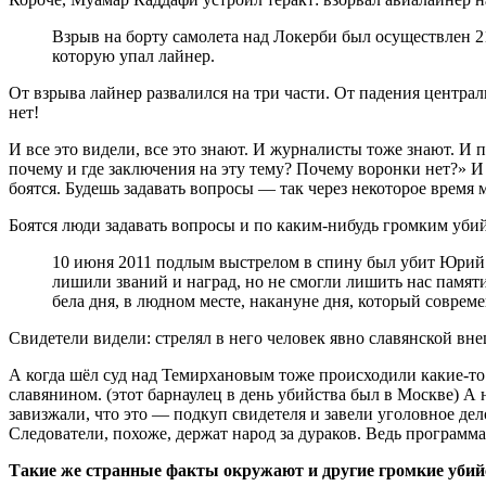
Взрыв на борту самолета над Локерби был осуществлен 21
которую упал лайнер.
От взрыва лайнер развалился на три части. От падения централ
нет!
И все это видели, все это знают. И журналисты тоже знают. И
почему и где заключения на эту тему? Почему воронки нет?»
боятся. Будешь задавать вопросы — так через некоторое время
Боятся люди задавать вопросы и по каким-нибудь громким убий
10 июня 2011 подлым выстрелом в спину был убит Юрий 
лишили званий и наград, но не смогли лишить нас памяти
бела дня, в людном месте, накануне дня, который совре
Свидетели видели: стрелял в него человек явно славянской вн
А когда шёл суд над Темирхановым тоже происходили какие-то
славянином. (этот барнаулец в день убийства был в Москве) А
завизжали, что это — подкуп свидетеля и завели уголовное дел
Следователи, похоже, держат народ за дураков. Ведь программ
Такие же странные факты окружают и другие громкие убийс