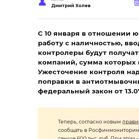
Дмитрий Холев
С 10 января в отношении 
работу с наличностью, вв
контролеры будут получа
компаний, сумма которых 
Ужесточение контроля над
поправки в антиотмывочны
федеральный закон от 13.0
Теперь, согласно новым
прави
сообщать в Росфинмониторинг
свыше 600 тыс. руб. При этом 