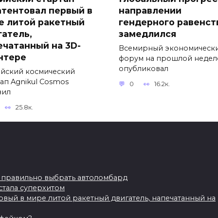
атентовал первый в
направлении
е литой ракетный
гендерного равенст
гатель,
замедлился
ечатанный на 3D-
Всемирный экономическ
нтере
форум на прошлой недел
опубликовал
йский космический
тап Agnikul Cosmos
0
16.2к.
вил
25.8к.
СМИ: Финляндия
перебросила к
ак правильно выбрать автоломбард
границам России
стала суперхитом
почти половину
рвый в мире литой ракетный двигатель, напечатанный на
своих