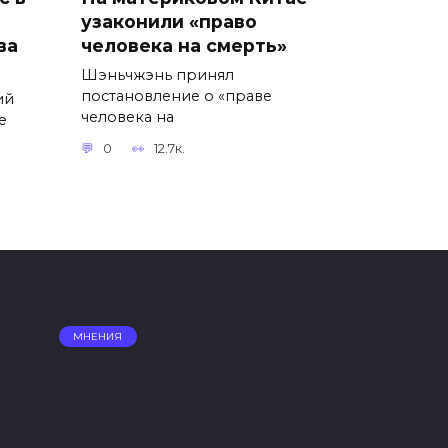
узаконили «право
ва
человека на смерть»
Шэньчжэнь принял
постановление о «праве
ий
человека на
е
0
12.7к.
МНЕНИЯ