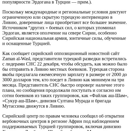
популярности Эрдогана в Турции — прим.).
Поскольку международные и региональные условия диктуют
ограниченную или скрытую турецкую интервенцию в
Ливию, доверенные лица приобретают все большее значение.
Источником “других » боевых сил, о которых упоминал
Эрдоган, является ополчение на севере Сирии, особенно
Сирийская национальная армия, зонтичные силы, обученные
и оснащенные Турцией.
Как сообщает сирийский оппозиционный новостной сайт
Zaman al-Wasl, представители турецкой разведки встретились
с лидерами СНС 22 декабря, чтобы обсудить, как можно было
бы отправить в Ливию местных боевиков. Турецкая сторона
якобы предлагала ежемесячную зарплату в размере от 2000 до
3000 долларов тем, кто поедет в Ливию как минимум на три
месяца. Представитель СНС быстро опроверг наличие этого
плана, но сообщения продолжали поступать и согласно им
сотни боевиков из таких группировок, как «Файлак аш-Шам»,
«Сукур аш-Шам», дивизия Султана Мурада и бригада
Мутассима движутся в Ливию.
Сирийский центр по правам человека сообщил об открытии
вербовочных центров в регионе Африн под наблюдением
поддерживаемых Турцией группировок, включая дивизию