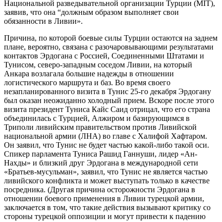
Национальной разведывательной организации Турции (MIT),
заявив, что она “должным образом выполняет свои
обязанности в Ливии».
Причина, по которой боевые силы Турции остаются на заднем
плане, вероятно, связана с разочаровывающими результатами
контактов Эрдогана с Россией, Соединенными Штатами и
Тунисом, северо-западным соседом Ливии, на который
Анкара возлагала большие надежды в отношении
логистического маршрута и баз. Во время своего
незапланированного визита в Тунис 25-го декабря Эрдогану
был оказан неожиданно холодный прием. Вскоре после этого
визита президент Туниса Кайс Саид отрицал, что его страна
объединилась с Турцией, Алжиром и базирующимся в
Триполи ливийским правительством против Ливийской
национальной армии (ЛНА) во главе с Халифой Хафтаром.
Он заявил, что Тунис не будет частью какой-либо такой оси.
Спикер парламента Туниса Рашид Ганнуши, лидер «Ан-
Нахды» и близкий друг Эрдогана в международной сети
«Братьев-мусульман», заявил, что Тунис не является частью
ливийского конфликта и может выступать только в качестве
посредника. (Другая причина осторожности Эрдогана в
отношении боевого применения в Ливии турецкой армии,
заключается в том, что такие действия вызывают критику со
стороны турецкой оппозиции и могут привести к падению