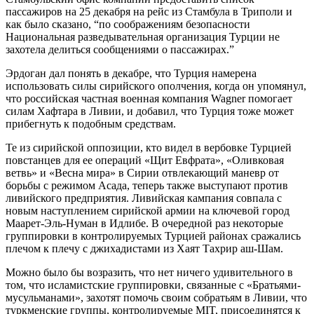
пассажиров на 25 декабря на рейс из Стамбула в Триполи и
как было сказано, “по соображениям безопасности
Национальная разведывательная организация Турции не
захотела делиться сообщениями о пассажирах.”
Эрдоган дал понять в декабре, что Турция намерена
использовать силы сирийского ополчения, когда он упомянул,
что российская частная военная компания Wagner помогает
силам Хафтара в Ливии, и добавил, что Турция тоже может
прибегнуть к подобным средствам.
Те из сирийской оппозиции, кто видел в вербовке Турцией
повстанцев для ее операций «Щит Евфрата», «Оливковая
ветвь» и «Весна мира» в Сирии отвлекающий маневр от
борьбы с режимом Асада, теперь также выступают против
ливийского предприятия. Ливийская кампания совпала с
новым наступлением сирийской армии на ключевой город
Маарет-Эль-Нуман в Идлибе. В очередной раз некоторые
группировки в контролируемых Турцией районах сражались
плечом к плечу с джихадистами из Хаят Тахрир аш-Шам.
Можно было бы возразить, что нет ничего удивительного в
том, что исламистские группировки, связанные с «Братьями-
мусульманами», захотят помочь своим собратьям в Ливии, что
туркменские группы, контролируемые MIT, присоединятся к