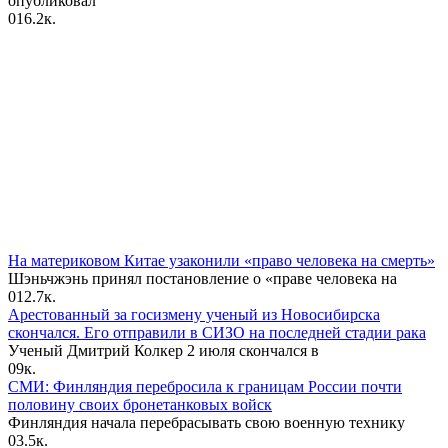
опубликовал
0
16.2к.
На материковом Китае узаконили «право человека на смерть»
Шэньчжэнь принял постановление о «праве человека на
0
12.7к.
Арестованный за госизмену ученый из Новосибирска
скончался. Его отправили в СИЗО на последней стадии рака
Ученый Дмитрий Колкер 2 июля скончался в
0
9к.
СМИ: Финляндия перебросила к границам России почти
половину своих бронетанковых войск
Финляндия начала перебрасывать свою военную технику
0
3.5к.