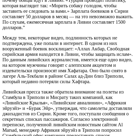
почему бойцы идут в Ливию: «Турция проводит политику,
которая выглядит так: «Морить собаку голодом, чтобы
заставить ее следовать за вами.» Зарплата боевиков в Сирии
составляет 50 долларов в месяц — на это невозможно выжить.
По слухам, ежемесячная зарплата в Ливии составляет 1500
долларов.”
Между тем, некоторые видео, подлинность которых не
подтверждена, уже попали в интернет. В одном из них
вооруженный боевик восклицает: «Аллах Акбар, Свободная
сирийская армия находится в Ливии, чтобы защищать ислам».
По данным ливийских журналистов, имеется еще одно видео,
на котором мужчины говорят с алеппским акцентом и
издевательски произносят имя Хафатара. Оно было снято в
лагере Аль-Текбали в районе Салах ад-Дин близ Триполи,
который недавно потеряли силы Хафтара.
Ливийская пресса также обратила внимание на полеты из
Стамбула в Триполи и Мисрату таких компаний, как
«Ливийские Крылья», «Ливийские авиалинии», «Африкия
эйруэйз» и «Бурак Эйр», утверждая, что самолеты доставляли
джихадистов из Сирии. Кроме того, поступали сообщения о
секретных списках пассажиров. Согласно электронной
переписке, полученной ливийским новостным сайтом Al
Marsad, менеджер Африкия эйруэйз в Триполи попросил
Стамбульский офис компании предоставить список