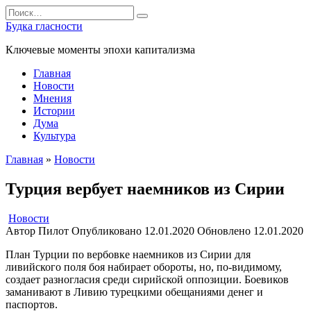
Перейти
Search
к
for:
Будка гласности
содержанию
Ключевые моменты эпохи капитализма
Главная
Новости
Мнения
Истории
Дума
Культура
Главная
»
Новости
Турция вербует наемников из Сирии
Новости
Автор
Пилот
Опубликовано
12.01.2020
Обновлено
12.01.2020
План Турции по вербовке наемников из Сирии для
ливийского поля боя набирает обороты, но, по-видимому,
создает разногласия среди сирийской оппозиции. Боевиков
заманивают в Ливию турецкими обещаниями денег и
паспортов.