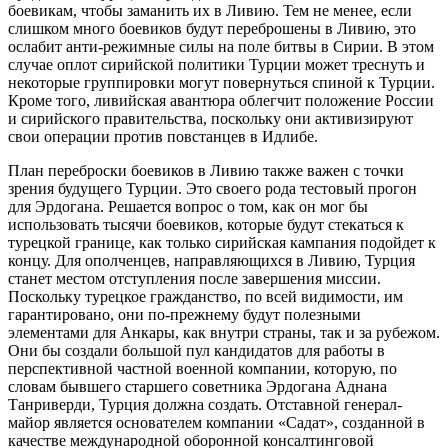
боевикам, чтобы заманить их в Ливию. Тем не менее, если
слишком много боевиков будут переброшены в Ливию, это
ослабит анти-режимные силы на поле битвы в Сирии. В этом
случае оплот сирийской политики Турции может треснуть и
некоторые группировки могут повернуться спиной к Турции.
Кроме того, ливийская авантюра облегчит положение России
и сирийского правительства, поскольку они активизируют
свои операции против повстанцев в Идлибе.
План переброски боевиков в Ливию также важен с точки
зрения будущего Турции. Это своего рода тестовый прогон
для Эрдогана. Решается вопрос о том, как он мог бы
использовать тысячи боевиков, которые будут стекаться к
турецкой границе, как только сирийская кампания подойдет к
концу. Для ополченцев, направляющихся в Ливию, Турция
станет местом отступления после завершения миссии.
Поскольку турецкое гражданство, по всей видимости, им
гарантировано, они по-прежнему будут полезными
элементами для Анкары, как внутри страны, так и за рубежом.
Они бы создали большой пул кандидатов для работы в
перспективной частной военной компании, которую, по
словам бывшего старшего советника Эрдогана Аднана
Танриверди, Турция должна создать. Отставной генерал-
майор является основателем компании «Садат», созданной в
качестве международной оборонной консалтинговой