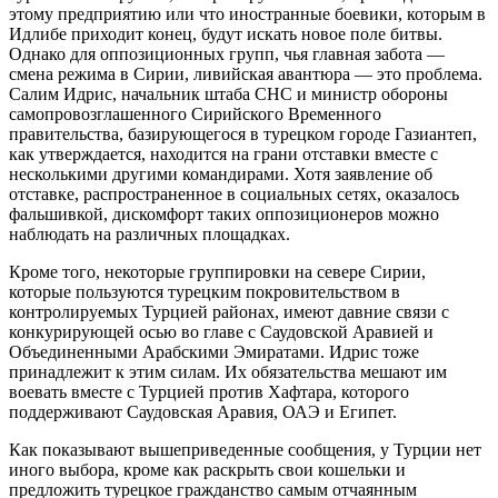
этому предприятию или что иностранные боевики, которым в
Идлибе приходит конец, будут искать новое поле битвы.
Однако для оппозиционных групп, чья главная забота —
смена режима в Сирии, ливийская авантюра — это проблема.
Салим Идрис, начальник штаба СНС и министр обороны
самопровозглашенного Сирийского Временного
правительства, базирующегося в турецком городе Газиантеп,
как утверждается, находится на грани отставки вместе с
несколькими другими командирами. Хотя заявление об
отставке, распространенное в социальных сетях, оказалось
фальшивкой, дискомфорт таких оппозиционеров можно
наблюдать на различных площадках.
Кроме того, некоторые группировки на севере Сирии,
которые пользуются турецким покровительством в
контролируемых Турцией районах, имеют давние связи с
конкурирующей осью во главе с Саудовской Аравией и
Объединенными Арабскими Эмиратами. Идрис тоже
принадлежит к этим силам. Их обязательства мешают им
воевать вместе с Турцией против Хафтара, которого
поддерживают Саудовская Аравия, ОАЭ и Египет.
Как показывают вышеприведенные сообщения, у Турции нет
иного выбора, кроме как раскрыть свои кошельки и
предложить турецкое гражданство самым отчаянным