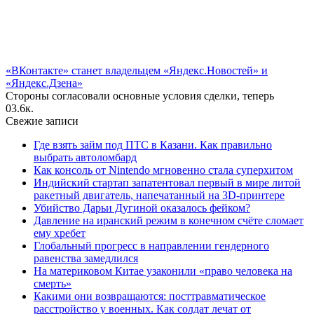
«ВКонтакте» станет владельцем «Яндекс.Новостей» и
«Яндекс.Дзена»
Стороны согласовали основные условия сделки, теперь
0
3.6к.
Свежие записи
Где взять займ под ПТС в Казани. Как правильно
выбрать автоломбард
Как консоль от Nintendo мгновенно стала суперхитом
Индийский стартап запатентовал первый в мире литой
ракетный двигатель, напечатанный на 3D-принтере
Убийство Дарьи Дугиной оказалось фейком?
Давление на иранский режим в конечном счёте сломает
ему хребет
Глобальный прогресс в направлении гендерного
равенства замедлился
На материковом Китае узаконили «право человека на
смерть»
Какими они возвращаются: посттравматическое
расстройство у военных. Как солдат лечат от