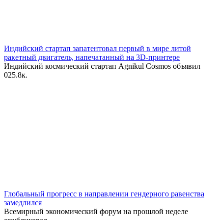
Индийский стартап запатентовал первый в мире литой
ракетный двигатель, напечатанный на 3D-принтере
Индийский космический стартап Agnikul Cosmos объявил
0
25.8к.
Глобальный прогресс в направлении гендерного равенства
замедлился
Всемирный экономический форум на прошлой неделе