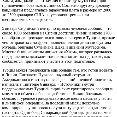
Хамза, аль-Джабха аш-Шамийя и бригаду Мутассима, для
привлечения боевиков в Ливию. Согласно другому докладу,
кандидатам предлагалась заработная плата в размере от 2000
до 2500 долларов США на условиях трех — или
шестимесячных контрактов.
5 января Сирийский центр по правам человека сообщил, что
около 1000 боевиков из Сирии достигли Ливии и около 1700
новобранцев проходят подготовку в лагерях в Турции, прежде
чем отправиться на фронт, включая членов дивизии Султана
Мурада, бригады Сулеймана Шаха и дивизии Мутассима.
Многие бывшие члены движения «Хазм», которое распалось
под давлением джихадистов несколько лет назад, также, как
сообщается, принимают участие в этой подготовке.
Турция может предложить еще больше тем, кто готов воевать
в Ливии. Елизавета Цуркова, научный сотрудник
Американского института исследований внешней политики,
написала в Твиттере 6 января: » Источники внутри
поддерживаемых Турцией сирийских группировок сообщили
мне, что в обмен на боевые действия в Ливии боевикам
обещают турецкое гражданство после шести месяцев участия
в ливийской операции. За последний месяц несколько
командиров группировок получили турецкое гражданство и
паспорта. Один боец Самаркандской бригады рассказал мне,