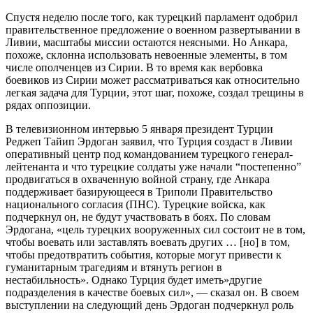
Спустя неделю после того, как турецкий парламент одобрил
правительственное предложение о военном развертывании в
Ливии, масштабы миссии остаются неясными. Но Анкара,
похоже, склонна использовать невоенные элементы, в том
числе ополченцев из Сирии. В то время как вербовка
боевиков из Сирии может рассматриваться как относительно
легкая задача для Турции, этот шаг, похоже, создал трещины в
рядах оппозиции.
В телевизионном интервью 5 января президент Турции
Реджеп Тайип Эрдоган заявил, что Турция создаст в Ливии
оперативный центр под командованием турецкого генерал-
лейтенанта и что турецкие солдаты уже начали “постепенно”
продвигаться в охваченную войной страну, где Анкара
поддерживает базирующееся в Триполи Правительство
национального согласия (ПНС). Турецкие войска, как
подчеркнул он, не будут участвовать в боях. По словам
Эрдогана, «цель турецких вооруженных сил состоит не в том,
чтобы воевать или заставлять воевать других … [но] в том,
чтобы предотвратить события, которые могут привести к
гуманитарным трагедиям и втянуть регион в
нестабильность». Однако Турция будет иметь»другие
подразделения в качестве боевых сил», — сказал он. В своем
выступлении на следующий день Эрдоган подчеркнул роль