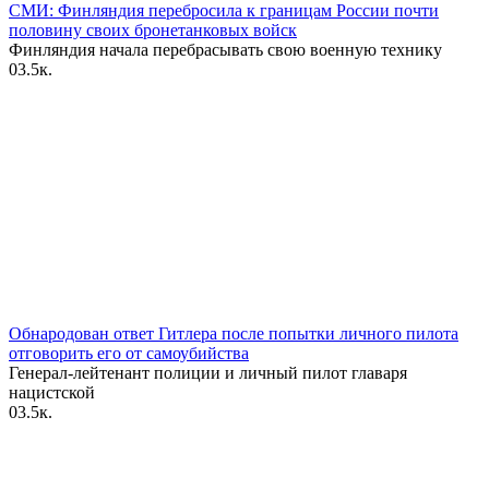
СМИ: Финляндия перебросила к границам России почти
половину своих бронетанковых войск
Финляндия начала перебрасывать свою военную технику
0
3.5к.
Обнародован ответ Гитлера после попытки личного пилота
отговорить его от самоубийства
Генерал-лейтенант полиции и личный пилот главаря
нацистской
0
3.5к.