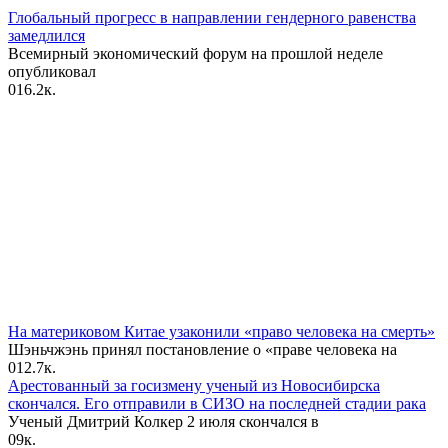
Глобальный прогресс в направлении гендерного равенства
замедлился
Всемирный экономический форум на прошлой неделе
опубликовал
0
16.2к.
На материковом Китае узаконили «право человека на смерть»
Шэньчжэнь принял постановление о «праве человека на
0
12.7к.
Арестованный за госизмену ученый из Новосибирска
скончался. Его отправили в СИЗО на последней стадии рака
Ученый Дмитрий Колкер 2 июля скончался в
0
9к.