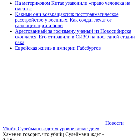
На материковом Китае узаконили «право человека на
смерть»
Какими они возвращаются: посттравматическое
расстройство у военных. Как солдат лечат от
галлюцинаций и боли
Арестованный за госизмену ученый из Новосибирска
скончался. Его отправили в СИЗО на последней стадии
рака
Еврейская жизнь в империи Габсбургов
Новости
Убийц Сулеймани ждет «суровое возмездие»
Хаменеи говорит, что убийц Сулеймани ждет «
0
4.6к.