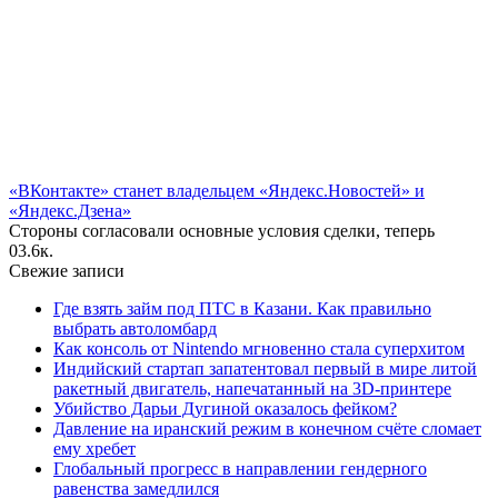
«ВКонтакте» станет владельцем «Яндекс.Новостей» и
«Яндекс.Дзена»
Стороны согласовали основные условия сделки, теперь
0
3.6к.
Свежие записи
Где взять займ под ПТС в Казани. Как правильно
выбрать автоломбард
Как консоль от Nintendo мгновенно стала суперхитом
Индийский стартап запатентовал первый в мире литой
ракетный двигатель, напечатанный на 3D-принтере
Убийство Дарьи Дугиной оказалось фейком?
Давление на иранский режим в конечном счёте сломает
ему хребет
Глобальный прогресс в направлении гендерного
равенства замедлился