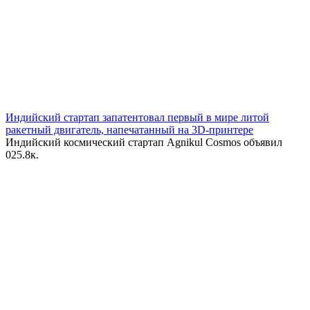
Индийский стартап запатентовал первый в мире литой
ракетный двигатель, напечатанный на 3D-принтере
Индийский космический стартап Agnikul Cosmos объявил
0
25.8к.