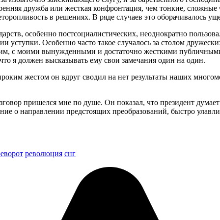
ренняя дружба или жесткая конфронтация, чем тонкие, сложные чу
еторопливость в решениях. В ряде случаев это оборачивалось у
арств, особенно постсоциалистических, неоднократно пользова
и уступки. Особенно часто такое случалось за столом дружески
этим, с моими вынужденными и достаточно жесткими публичными
 что я должен высказывать ему свои замечания один на один.
 широким жестом он вдруг сводил на нет результаты наших много
разговор пришелся мне по душе. Он показал, что президент думае
вление о направлении предстоящих преобразований, быстро улав
реворот
революция
снг