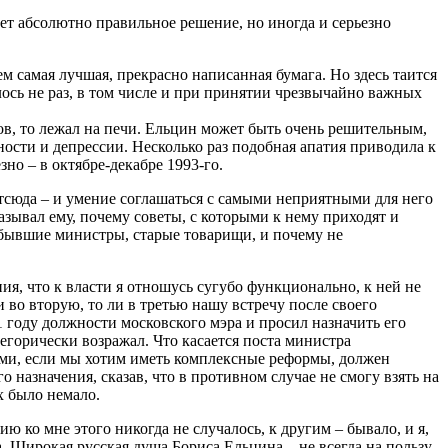
т абсолютно правильное решение, но иногда и серьезно
м самая лучшая, прекрасно написанная бумага. Но здесь таится
алось не раз, в том числе и при принятии чрезвычайно важных
в, то лежал на печи. Ельцин может быть очень решительным,
ности и депрессии. Несколько раз подобная апатия приводила к
но – в октябре-декабре 1993-го.
Отсюда – и умение соглашаться с самыми неприятными для него
казывал ему, почему советы, с которыми к нему приходят и
, бывшие министры, старые товарищи, и почему не
ия, что к власти я отношусь сугубо функционально, к ней не
 во вторую, то ли в третью нашу встречу после своего
1 году должности московского мэра и просил назначить его
егорически возражал. Что касается поста министра
ями, если мы хотим иметь комплексные реформы, должен
 назначения, сказав, что в противном случае не смогу взять на
х было немало.
ко мне этого никогда не случалось, к другим – бывало, и я,
. Широкая русская душа Бориса Ельцина – не всегда на пользу