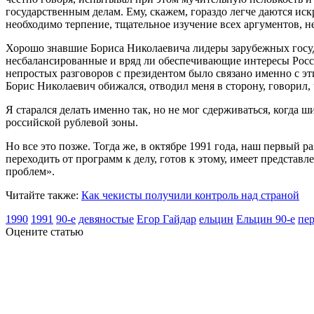
государственным делам. Ему, скажем, гораздо легче даются иск
необходимо терпение, тщательное изучение всех аргументов, н
Хорошо знавшие Бориса Николаевича лидеры зарубежных госуд
несбалансированные и вряд ли обеспечивающие интересы Росси
непростых разговоров с президентом было связано именно с 
Борис Николаевич обижался, отводил меня в сторону, говорил,
Я старался делать именно так, но не мог сдерживаться, когда
российской рублевой зоны.
Но все это позже. Тогда же, в октябре 1991 года, наш первый 
переходить от программ к делу, готов к этому, имеет предста
проблем».
Читайте также:
Как чекисты получили контроль над страной
1990
1991
90-е
девяностые
Егор Гайдар
ельцин
Ельцин 90-е
пе
Оцените статью