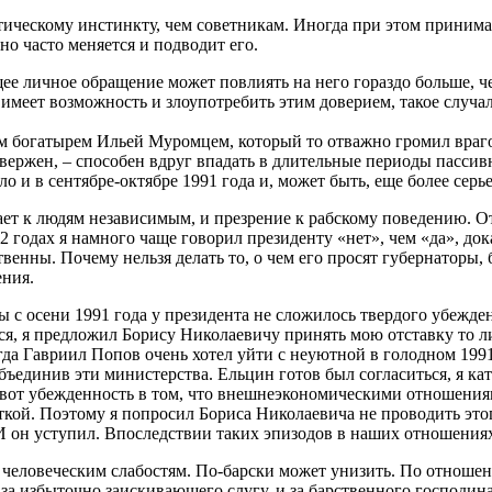
ическому инстинкту, чем советникам. Иногда при этом принимае
но часто меняется и подводит его.
ее личное обращение может повлиять на него гораздо больше, че
ь, имеет возможность и злоупотребить этим доверием, такое случ
м богатырем Ильей Муромцем, который то отважно громил враго
овержен, – способен вдруг впадать в длительные периоды пассив
 и в сентябре-октябре 1991 года и, может быть, еще более серьез
тает к людям независимым, и презрение к рабскому поведению. 
92 годах я намного чаще говорил президенту «нет», чем «да», до
венны. Почему нельзя делать то, о чем его просят губернаторы
ения.
ы с осени 1991 года у президента не сложилось твердого убежден
ся, я предложил Борису Николаевичу принять мою отставку то ли
огда Гавриил Попов очень хотел уйти с неуютной в голодном 199
единив эти министерства. Ельцин готов был согласиться, я кат
о вот убежденность в том, что внешнеэкономическими отношени
кой. Поэтому я попросил Бориса Николаевича не проводить этого
 И он уступил. Впоследствии таких эпизодов в наших отношения
еловеческим слабостям. По-барски может унизить. По отношению 
за избыточно заискивающего слугу, и за барственного господина