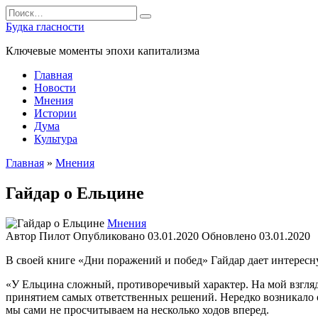
Перейти
Search
к
for:
Будка гласности
содержанию
Ключевые моменты эпохи капитализма
Главная
Новости
Мнения
Истории
Дума
Культура
Главная
»
Мнения
Гайдар о Ельцине
Мнения
Автор
Пилот
Опубликовано
03.01.2020
Обновлено
03.01.2020
В своей книге «Дни поражений и побед» Гайдар дает интерес
«У Ельцина сложный, противоречивый характер. На мой взгляд,
принятием самых ответственных решений. Нередко возникало о
мы сами не просчитываем на несколько ходов вперед.