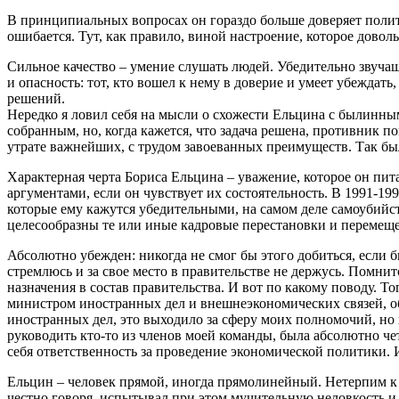
В принципиальных вопросах он гораздо больше доверяет полит
ошибается. Тут, как правило, виной настроение, которое доволь
Сильное качество – умение слушать людей. Убедительно звучащ
и опасность: тот, кто вошел к нему в доверие и умеет убеждат
решений.
Нередко я ловил себя на мысли о схожести Ельцина с былинны
собранным, но, когда кажется, что задача решена, противник п
утрате важнейших, с трудом завоеванных преимуществ. Так было
Характерная черта Бориса Ельцина – уважение, которое он пи
аргументами, если он чувствует их состоятельность. В 1991-19
которые ему кажутся убедительными, на самом деле самоубийст
целесообразны те или иные кадровые перестановки и перемещ
Абсолютно убежден: никогда не смог бы этого добиться, если б
стремлюсь и за свое место в правительстве не держусь. Помнит
назначения в состав правительства. И вот по какому поводу. Т
министром иностранных дел и внешнеэкономических связей, объ
иностранных дел, это выходило за сферу моих полномочий, н
руководить кто-то из членов моей команды, была абсолютно чет
себя ответственность за проведение экономической политики.
Ельцин – человек прямой, иногда прямолинейный. Нетерпим к ч
честно говоря, испытывал при этом мучительную неловкость и 