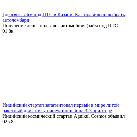
Где взять займ под ПТС в Казани. Как правильно выбрать
автоломбард
Получение денег под залог автомобиля (займ под ПТС
0
1.8к.
Индийский стартап запатентовал первый в мире литой
ракетный двигатель, напечатанный на 3D-принтере
Индийский космический стартап Agnikul Cosmos объявил
0
25.8к.