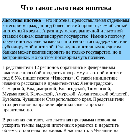
Что такое льготная ипотека
Льготная ипотека
– это ипотека, предоставляемая отдельным
категориям граждан под более низкий процент, чем обычный
ипотечный кредит. А разницу между рыночной и льготной
ставкой банкам компенсирует государство. Именно поэтому
такую ипотеку еще называют ипотекой с господдержкой, или
субсидируемой ипотекой. Ставку по ипотечным кредитам
банкам может компенсировать не только государство, но и
застройщики. Но об этом поговорим чуть позднее.
Представители 12 регионов обратились к федеральным
властям с просьбой продлить программу льготной ипотеки
под 6,5%, пишет газета «Известия». О такой инициативе
изданию рассказали в правительствах Ленинградской,
Самарской, Владимирской, Вологодской, Тюменской,
Мурманской, Калужской, Амурской, Архангельской областей,
Кузбасса, Чувашии и Ставропольского края. Представители
этих регионов направили официальные запросы в
правительство.
В регионах считают, что льготная программа позволила
ускорить темпы выдачи ипотечных кредитов и нарастить
объемы строительства жилья. В частности, в Чувашии на