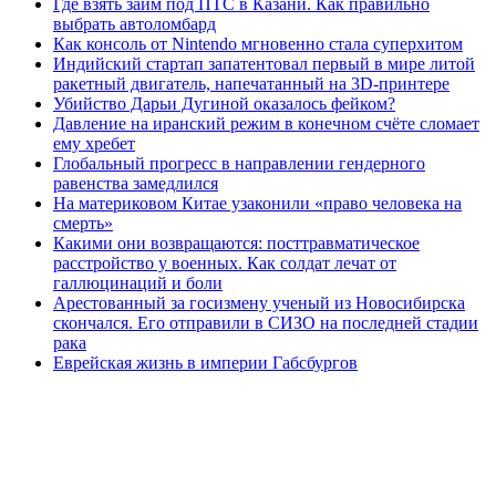
Где взять займ под ПТС в Казани. Как правильно
выбрать автоломбард
Как консоль от Nintendo мгновенно стала суперхитом
Индийский стартап запатентовал первый в мире литой
ракетный двигатель, напечатанный на 3D-принтере
Убийство Дарьи Дугиной оказалось фейком?
Давление на иранский режим в конечном счёте сломает
ему хребет
Глобальный прогресс в направлении гендерного
равенства замедлился
На материковом Китае узаконили «право человека на
смерть»
Какими они возвращаются: посттравматическое
расстройство у военных. Как солдат лечат от
галлюцинаций и боли
Арестованный за госизмену ученый из Новосибирска
скончался. Его отправили в СИЗО на последней стадии
рака
Еврейская жизнь в империи Габсбургов