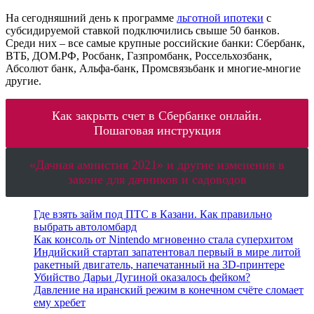
На сегодняшний день к программе
льготной ипотеки
с
субсидируемой ставкой подключились свыше 50 банков.
Среди них – все самые крупные российские банки: Сбербанк,
ВТБ, ДОМ.РФ, Росбанк, Газпромбанк, Россельхозбанк,
Абсолют банк, Альфа-банк, Промсвязьбанк и многие-многие
другие.
Как закрыть счет в Сбербанке онлайн.
Пошаговая инструкция
«Дачная амнистия 2021» и другие изменения в
законе для дачников и садоводов
Где взять займ под ПТС в Казани. Как правильно
выбрать автоломбард
Как консоль от Nintendo мгновенно стала суперхитом
Индийский стартап запатентовал первый в мире литой
ракетный двигатель, напечатанный на 3D-принтере
Убийство Дарьи Дугиной оказалось фейком?
Давление на иранский режим в конечном счёте сломает
ему хребет