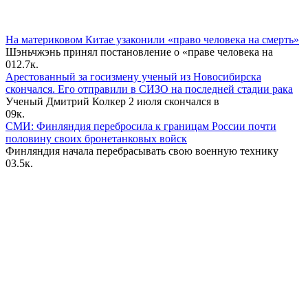
На материковом Китае узаконили «право человека на смерть»
Шэньчжэнь принял постановление о «праве человека на
0
12.7к.
Арестованный за госизмену ученый из Новосибирска
скончался. Его отправили в СИЗО на последней стадии рака
Ученый Дмитрий Колкер 2 июля скончался в
0
9к.
СМИ: Финляндия перебросила к границам России почти
половину своих бронетанковых войск
Финляндия начала перебрасывать свою военную технику
0
3.5к.