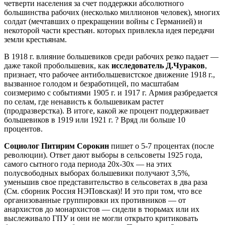
четверти населения за счет поддержки абсолютного
большинства рабочих (несколько миллионов человек), многих
солдат (мечтавших о прекращении войны с Германией) и
некоторой части крестьян. которых привлекла идея передачи
земли крестьянам.
В 1918 г. влияние большевиков среди рабочих резко падает —
даже такой пробольшевик, как
исследователь Д.Чураков
,
признает, что рабочее антибольшевистское движение 1918 г.,
вызванное голодом и безработицей, по масштабам
соизмеримо с событиями 1905 г. и 1917 г. Армия разбредается
по селам, где ненависть к большевикам растет
(продразверстка). В итоге, какой же процент поддерживает
большевиков в 1919 или 1921 г. ? Вряд ли больше 10
процентов.
Социолог Питирим Сорокин
пишет о 5-7 процентах (после
революции). Ответ дают выборы в сельсоветы 1925 года,
самого сытного года периода 20х-30х — на этих
полусвободных выборах большевики получают 3,5%,
уменьшив свое представительство в сельсоветах в два раза
(См. сборник Россия НЭПовская)! И это при том, что все
организованные группировки их противников — от
анархистов до монархистов — сидели в тюрьмах или их
выслеживало ГПУ и они не могли открыто критиковать