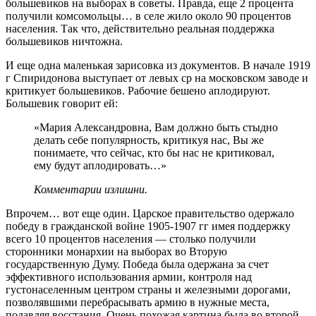
большевиков на выборах в советы. Правда, еще 2 процента
получили комсомольцы… в селе жило около 90 процентов
населения. Так что, действительно реальная поддержка
большевиков ничтожна.
И еще одна маленькая зарисовка из документов. В начале 1919
г Спиридонова выступает от левых ср на московском заводе и
критикует большевиков. Рабочие бешено аплодируют.
Большевик говорит ей:
«Мария Александровна, Вам должно быть стыдно
делать себе популярность, критикуя нас, Вы же
понимаете, что сейчас, кто бы нас не критиковал,
ему будут аплодировать…»
Комментарии излишни.
Впрочем… вот еще один. Царское правительство одержало
победу в гражданской войне 1905-1907 гг имея поддержку
всего 10 процентов населения — столько получили
сторонники монархии на выборах во Вторую
государственную Думу. Победа была одержана за счет
эффективного использования армии, контроля над
густонаселенным центром страны и железными дорогами,
позволявшими перебрасывать армию в нужные места,
подавляя восстания. Очень похожая картина была во второй