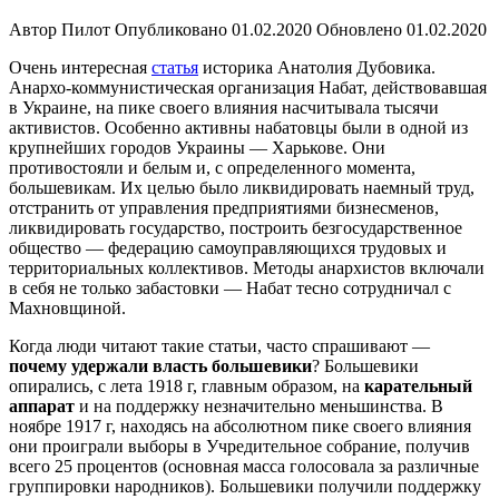
Истории
Автор
Пилот
Опубликовано
01.02.2020
Обновлено
01.02.2020
Очень интересная
статья
историка Анатолия Дубовика.
Анархо-коммунистическая организация Набат, действовавшая
в Украине, на пике своего влияния насчитывала тысячи
активистов. Особенно активны набатовцы были в одной из
крупнейших городов Украины — Харькове. Они
противостояли и белым и, с определенного момента,
большевикам. Их целью было ликвидировать наемный труд,
отстранить от управления предприятиями бизнесменов,
ликвидировать государство, построить безгосударственное
общество — федерацию самоуправляющихся трудовых и
территориальных коллективов. Методы анархистов включали
в себя не только забастовки — Набат тесно сотрудничал с
Махновщиной.
Когда люди читают такие статьи, часто спрашивают —
почему удержали власть большевики
? Большевики
опирались, с лета 1918 г, главным образом, на
карательный
аппарат
и на поддержку незначительно меньшинства. В
ноябре 1917 г, находясь на абсолютном пике своего влияния
они проиграли выборы в Учредительное собрание, получив
всего 25 процентов (основная масса голосовала за различные
группировки народников). Большевики получили поддержку