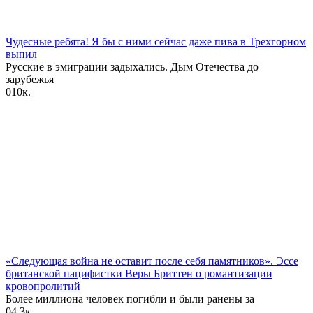
Чудесные ребята! Я бы с ними сейчас даже пива в Трехгорном
выпил
Русские в эмиграции задыхались. Дым Отечества до
зарубежья
0
10к.
«Следующая война не оставит после себя памятников». Эссе
британской пацифистки Веры Бриттен о романтизации
кровопролитий
Более миллиона человек погибли и были ранены за
0
4.3к.