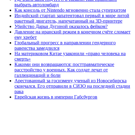
выбрать автоломбард
Как консоль от Nintendo мгновенно стала суперхитом
Индийский стартап запатентовал первый в мире литой
ракетный двигатель, напечатанный на 3D-принтере
Убийство Дарьи Дугиной оказалось фейком?
Давление на иранский режим в конечном счёте сломает
ему хребет
Глобальный прогресс в направлении гендерного
равенства замедлился
На материковом Китае узаконили «право человека на
смерть»
Какими они возвращаются: посттравматическое
расстройство у военных. Как солдат лечат от
галлюцинаций и боли
Арестованный за госизмену ученый из Новосибирска
скончался. Его отправили в СИЗО на последней стадии
рака
Еврейская жизнь в империи Габсбургов