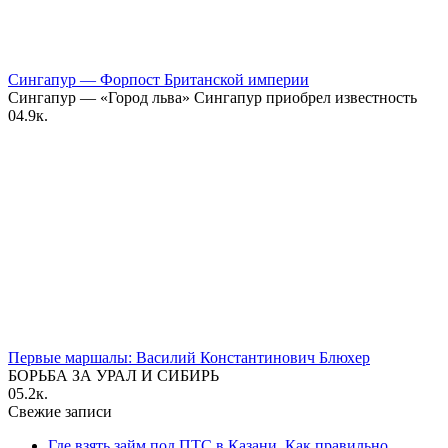
Сингапур — Форпост Британской империи
Сингапур — «Город льва» Сингапур приобрел известность
0
4.9к.
Первые маршалы: Василий Константинович Блюхер
БОРЬБА ЗА УРАЛ И СИБИРЬ
0
5.2к.
Свежие записи
Где взять займ под ПТС в Казани. Как правильно