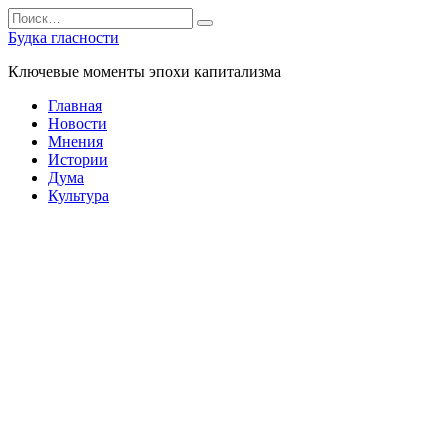
Перейти
Search
к
for:
Будка гласности
содержанию
Ключевые моменты эпохи капитализма
Главная
Новости
Мнения
Истории
Дума
Культура
Главная
»
Истории