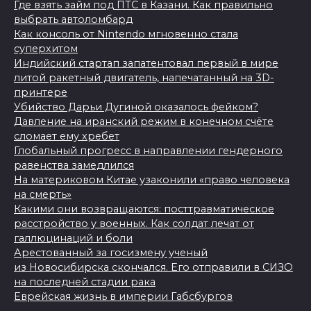
Где взять займ под ПТС в Казани. Как правильно
выбрать автоломбард
Как консоль от Nintendo мгновенно стала
суперхитом
Индийский стартап запатентовал первый в мире
литой ракетный двигатель, напечатанный на 3D-
принтере
Убийство Дарьи Дугиной оказалось фейком?
Давление на иранский режим в конечном счёте
сломает ему хребет
Глобальный прогресс в направлении гендерного
равенства замедлился
На материковом Китае узаконили «право человека
на смерть»
Какими они возвращаются: посттравматическое
расстройство у военных. Как солдат лечат от
галлюцинаций и боли
Арестованный за госизмену ученый
из Новосибирска скончался. Его отправили в СИЗО
на последней стадии рака
Еврейская жизнь в империи Габсбургов