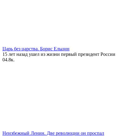
Царь без царства. Борис Ельцин
15 лет назад ушел из жизни первый президент России
0
4.8к.
Неизбежный Ленин. Две революции он проспал