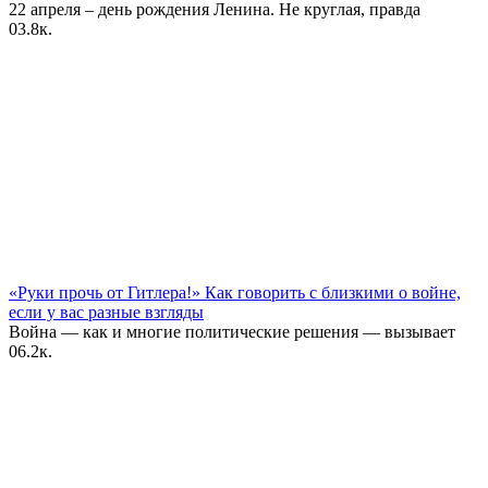
22 апреля – день рождения Ленина. Не круглая, правда
0
3.8к.
«Руки прочь от Гитлера!» Как говорить с близкими о войне,
если у вас разные взгляды
Война — как и многие политические решения — вызывает
0
6.2к.