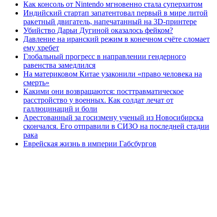
Как консоль от Nintendo мгновенно стала суперхитом
Индийский стартап запатентовал первый в мире литой
ракетный двигатель, напечатанный на 3D-принтере
Убийство Дарьи Дугиной оказалось фейком?
Давление на иранский режим в конечном счёте сломает
ему хребет
Глобальный прогресс в направлении гендерного
равенства замедлился
На материковом Китае узаконили «право человека на
смерть»
Какими они возвращаются: посттравматическое
расстройство у военных. Как солдат лечат от
галлюцинаций и боли
Арестованный за госизмену ученый из Новосибирска
скончался. Его отправили в СИЗО на последней стадии
рака
Еврейская жизнь в империи Габсбургов