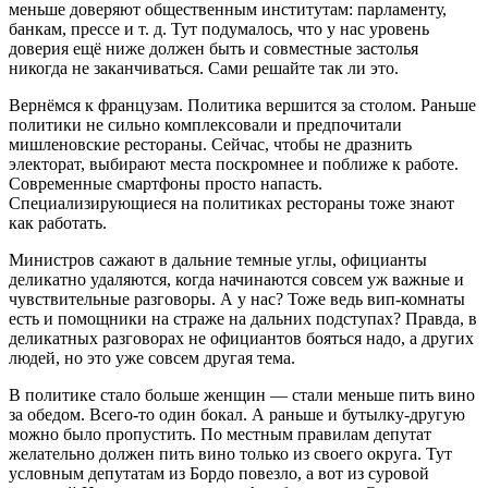
меньше доверяют общественным институтам: парламенту,
банкам, прессе и т. д. Тут подумалось, что у нас уровень
доверия ещё ниже должен быть и совместные застолья
никогда не заканчиваться. Сами решайте так ли это.
Вернёмся к французам. Политика вершится за столом. Раньше
политики не сильно комплексовали и предпочитали
мишленовские рестораны. Сейчас, чтобы не дразнить
электорат, выбирают места поскромнее и поближе к работе.
Современные смартфоны просто напасть.
Специализирующиеся на политиках рестораны тоже знают
как работать.
Министров сажают в дальние темные углы, официанты
деликатно удаляются, когда начинаются совсем уж важные и
чувствительные разговоры. А у нас? Тоже ведь вип-комнаты
есть и помощники на страже на дальних подступах? Правда, в
деликатных разговорах не официантов бояться надо, а других
людей, но это уже совсем другая тема.
В политике стало больше женщин — стали меньше пить вино
за обедом. Всего-то один бокал. А раньше и бутылку-другую
можно было пропустить. По местным правилам депутат
желательно должен пить вино только из своего округа. Тут
условным депутатам из Бордо повезло, а вот из суровой