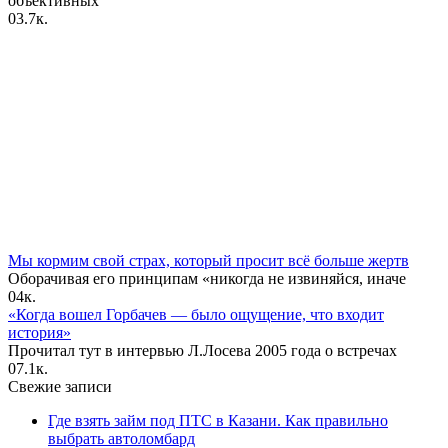
объективных
0
3.7к.
Мы кормим свой страх, который просит всё больше жертв
Оборачивая его принципам «никогда не извиняйся, иначе
0
4к.
«Когда вошел Горбачев — было ощущение, что входит
история»
Прочитал тут в интервью Л.Лосева 2005 года о встречах
0
7.1к.
Свежие записи
Где взять займ под ПТС в Казани. Как правильно
выбрать автоломбард