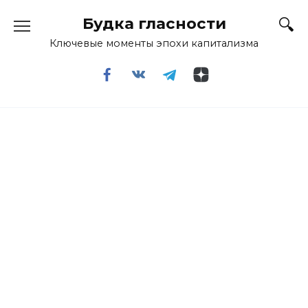
Перейти
Будка гласности
к
содержанию
Ключевые моменты эпохи капитализма
ГЛАВНАЯ
»
НОВОСТИ
НОВОСТИ