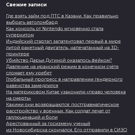
Свежие записи
Где взять займ под ПТС в Казани. Как правильно
выбрать автоломбард
Как консоль от Nintendo мгновенно стала
суперхитом
Индийский стартап запатентовал первый в мире
литой ракетный двигатель, напечатанный на 3D-
принтере
Убийство Дарьи Дугиной оказалось фейком?
Давление на иранский режим в конечном счёте
сломает ему хребет
Глобальный прогресс в направлении гендерного
равенства замедлился
На материковом Китае узаконили «право человека
на смерть»
Какими они возвращаются: посттравматическое
расстройство у военных. Как солдат лечат от
галлюцинаций и боли
Арестованный за госизмену ученый
из Новосибирска скончался. Его отправили в СИЗО