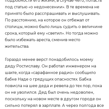
подробности его жизни, в случае чего, попасть
под статью «о недонесении». В те времена не
принято было расспрашивать и выслушивать.
По расстоянию, на которое он отбежал от
столицы, можно было лишь судить о величине
срока, который ему «светил». Но тогда можно
было избежать ареста, сменив место
жительства.
Гораздо менее верст понадобилось моему
деду Ростиславу. Он работал инженером на
шахте, когда «сарафанное радио» сообщило
бабке Наде о грядущих опасностях. Бабка
повисла на шее деда и ревела до тех пор, пока
он не уволился. Дед был очень недоволен,
поскольку на новом месте в другом городе он
сильно потерял в зарплате. А через полгода все