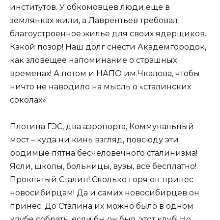
институтов. У обкомовцев люди еще в
землянках жили, а Лаврентьев требовал
благоустроенное жилье для своих ядерщиков.
Какой позор! Наш долг снести Академгородок,
как зловещее напоминание о страшных
временах! А потом и НАПО им.Чкалова, чтобы
ничто не наводило на мысль о «сталинских
соколах».
Плотина ГЭС, два аэропорта, Коммунальный
мост – куда ни кинь взгляд, повсюду эти
родимые пятна бесчеловечного сталинизма!
Ясли, школы, больницы, вузы, все бесплатно!
Проклятый Сталин! Сколько горя он принес
новосибирцам! Да и самих новосибирцев он
принес. До Сталина их можно было в одном
клубе собрать, если бы он был, этот клуб! Но