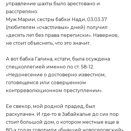
управление шахты было арестовано и
расстреляно.
Муж Марии, сестры бабки Нади, 03.03.37
(любителям «счастливых» дней) получил
«десять лет без права переписки». Наверное,
не стоит объяснять, что это значит.
А вот бабка Галина, кстати, была осуждена
спецколлегией именно по ст. 58-12.
«Недонесение о достоверно известном,
готовящемся или совершенном
контрреволюционном преступлении».
Ее свекор, мой родной прадед, был
раскулачен. И где-то в Забайкалье до сих пор
стоит большой дом, о котором местные еще в
80-х годах говорили «бывший новоселовский».