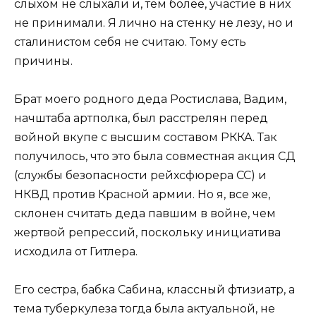
слыхом не слыхали и, тем более, участие в них
не принимали. Я лично на стенку не лезу, но и
сталинистом себя не считаю. Тому есть
причины.
Брат моего родного деда Ростислава, Вадим,
начштаба артполка, был расстрелян перед
войной вкупе с высшим составом РККА. Так
получилось, что это была совместная акция СД
(службы безопасности рейхсфюрера СС) и
НКВД против Красной армии. Но я, все же,
склонен считать деда павшим в войне, чем
жертвой репрессий, поскольку инициатива
исходила от Гитлера.
Его сестра, бабка Сабина, классный фтизиатр, а
тема туберкулеза тогда была актуальной, не