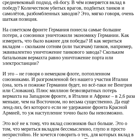
средневековый подход, ей-богу. В чём измеряется вклад в
победу? Количеством убитых врагов, подбитых танков и
самолётов, разбомбленных заводов? Это, мягко говоря, очень
шаткая позиция.
На советском фронте Германия понесла самые большие
потери, а союзники уничтожили экономику Германии. Как
измерить, что было важнее для победы? И как мериться
вкладом – скольким сотням (или тысячам) танков, например,
эквивалентно уничтожение танкового завода? Скольким
батальонам вермахта равно уничтожение порта или
электростанции?
И это – не говоря о немецком флоте, потопленном
союзниками. И разгромленной без нашего участия Италии
(она, хоть и пожиже Германии будет, но всё-таки не Венгрия
или Словакия). Плюс миллион безвозвратных потерь
вермахта на Западном фронте, в Италии и Африке – в 2,6 раза
меньше, чем на Восточном, но весьма существенно. Да ещё
ленд-лиз, без которого если не удержание фронта Красной
Армией, то уж наступление точно было бы невозможно.
Это всё не к тому, что вклад союзников был больше. Это о
том, что мериться вкладом бессмысленно, глупо и просто
непристойно. Не хочется говорить о тех, для которых вклад в