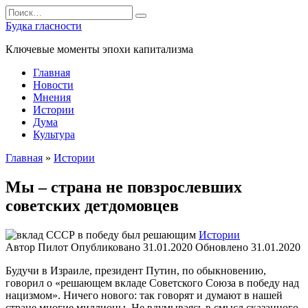
Перейти
Search
к
for:
Будка гласности
содержанию
Ключевые моменты эпохи капитализма
Главная
Новости
Мнения
Истории
Дума
Культура
Главная
»
Истории
Мы – страна не повзрослевших
советских детдомовцев
Истории
Автор
Пилот
Опубликовано
31.01.2020
Обновлено
31.01.2020
Будучи в Израиле, президент Путин, по обыкновению,
говорил о «решающем вкладе Советского Союза в победу над
нацизмом». Ничего нового: так говорят и думают в нашей
стране многие миллионы. Не вдумываясь в смысл сказанного.