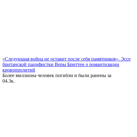
«Следующая война не оставит после себя памятников». Эссе
британской пацифистки Веры Бриттен о романтизации
кровопролитий
Более миллиона человек погибли и были ранены за
0
4.3к.