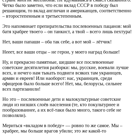
Четко было заметно, что если вклад СССР в победу был
решающим, то вклад англичан и американцев, соответственно
– второстепенным и третьестепенным.
Это напоминает препирательства послевоенных пацанов: мой
батя храбрее твоего – он танкист, а твой – всего лишь пехтура!
Нет, ваши папаши – оба так себе, а вот мой – лётчик!
Нееет, все ваши отцы – не герои, у моего наград больше!
Ну, и прекрасно памятные, шедшие все послевоенные
советские десятилетия разборки: мы, русские, воевали лучше
всех, и нечего нам тыкать подвиги всяких там украинцев,
армян и евреев! Или наоборот: нас, украинцев, среди
офицеров было больше всего! Нет, мы, белорусы, сильнее
всех партизанили!
Но это – послевоенные дети и малокультурные советские
люди из низших слоёв населения (те, кто покультурнее и
пообразованнее, а их всё-таки было много, такого себе не
позволяли).
Мериться «вкладом в победу» — ровно то же самое. Мы –
храбрее, мы больше врагов убили; это же какой-то