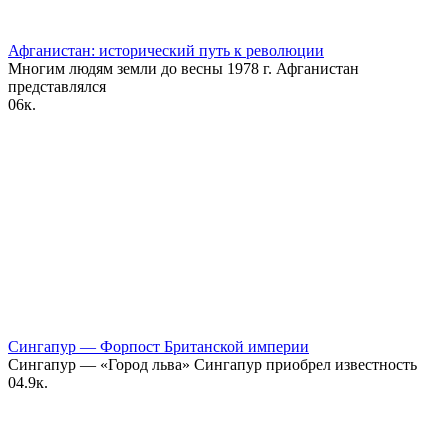
Афганистан: исторический путь к революции
Многим людям земли до весны 1978 г. Афганистан
представлялся
0
6к.
Сингапур — Форпост Британской империи
Сингапур — «Город льва» Сингапур приобрел известность
0
4.9к.