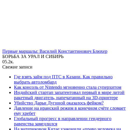
Первые маршалы: Василий Константинович Блюхер
БОРЬБА ЗА УРАЛ И СИБИРЬ
0
5.2к.
Свежие записи
Где взять займ под ПТС в Казани. Как правильно
выбрать автоломбард
Как консоль от Nintendo мгновенно стала суперхитом
Индийский стартап запатентовал первый в мире литой
ракетный двигатель, напечатанный на 3D-принтере
Убийство Дарьи Дугиной оказалось фейком?
Давление на иранский режим в конечном счёте сломает
ему хребет
Глобальный прогресс в направлении гендерного
равенства замедлился
На материковом Китае узаконили «право человека на