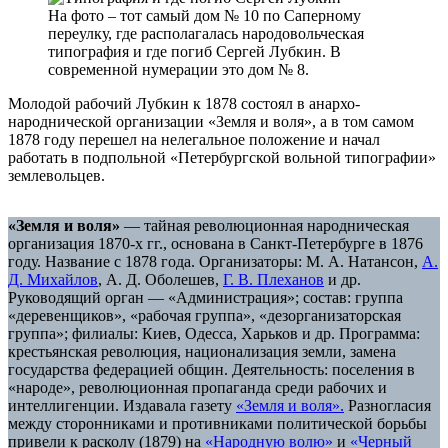
На фото – тот самый дом № 10 по Саперному
переулку, где располагалась народовольческая
типография и где погиб Сергей Лубкин. В
современной нумерации это дом № 8.
Молодой рабочий Лубкин к 1878 состоял в анархо-
народнической организации «Земля и воля», а в том самом
1878 году перешел на нелегальное положение и начал
работать в подпольной «Петербургской вольной типографии»
землевольцев.
«Земля и воля»
— тайная революционная народническая
организация 1870-х гг., основана в Санкт-Петербурге в 1876
году. Название с 1878 года. Организаторы: М. А. Натансон,
А.
Д. Михайлов
, А. Д. Оболешев,
Г. В. Плеханов
и др.
Руководящий орган — «Администрация»; состав: группа
«деревенщиков», «рабочая группа», «дезорганизаторская
группа»; филиалы: Киев, Одесса, Харьков и др. Программа:
крестьянская революция, национализация земли, замена
государства федерацией общин. Деятельность: поселения в
«народе», революционная пропаганда среди рабочих и
интеллигенции. Издавала газету
«Земля и воля».
Разногласия
между сторонниками и противниками политической борьбы
привели к расколу (1879) на
«Народную волю»
и
«Черный