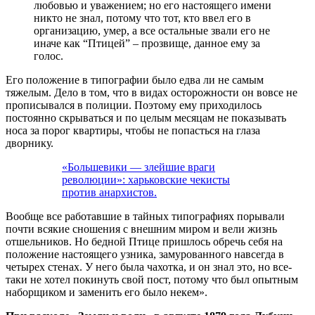
любовью и уважением; но его настоящего имени
никто не знал, потому что тот, кто ввел его в
организацию, умер, а все остальные звали его не
иначе как “Птицей” – прозвище, данное ему за
голос.
Его положение в типографии было едва ли не самым
тяжелым. Дело в том, что в видах осторожности он вовсе не
прописывался в полиции. Поэтому ему приходилось
постоянно скрываться и по целым месяцам не показывать
носа за порог квартиры, чтобы не попасться на глаза
дворнику.
«Большевики — злейшие враги
революции»: харьковские чекисты
против анархистов.
Вообще все работавшие в тайных типографиях порывали
почти всякие сношения с внешним миром и вели жизнь
отшельников. Но бедной Птице пришлось обречь себя на
положение настоящего узника, замурованного навсегда в
четырех стенах. У него была чахотка, и он знал это, но все-
таки не хотел покинуть свой пост, потому что был опытным
наборщиком и заменить его было некем».