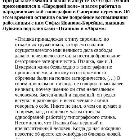
При расколе «Земли и воли» в августе 1879 года Лубкин
присоединился к «Народной воле» и затем работал в
народовольческой типографии в Саперном переулке. Об
этом времени оставила более подробные воспоминания
работавшая с ним Софья Иванова-Борейша, знавшая
Лубкина под кличками «Пташка» и «Абрам»:
«Пташка принадлежал к типу скромных, но
отважных тружеников, которым сознание
осуществляемого ими великого дела свободы
давало нечеловеческие силы нести добровольное
безотрадное затворничество. Пташка, как и Л.
Цукерман жили безвыходно в типографии не
прописанными, а потому из осторожности
обречены были на полное затворничество. (…) О
своем прошлом он никогда не говорил, и мы далее
не знали, почему именно он стал нелегальным
человеком. Застенчивый и скромный, он редко
вступал в разговоры и всего меньше любил
говорить о себе. Никто не знал, о чем он думает в
то время, когда по целым часам стоит за
однообразной работой у типографского станка.
Несомненно, что Пташка был нервный и
впечатлительный человек. Когда до нас доходило
известие об аресте кого-нибудь из близких людей,