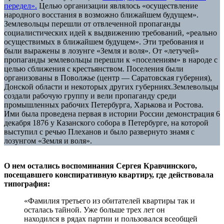
передел».
Целью организации являлось «осуществление
народного восстания в возможно ближайшем будущем».
Землевольцы перешли от отвлеченной пропаганды
социалистических идей к выдвижению требований, «реально
осуществимых в ближайшем будущем». Эти требования и
были выражены в лозунге «Земля и воля». От «летучей»
пропаганды землевольцы перешли к «поселениям» в народе с
целью сближения с крестьянством. Поселения были
организованы в Поволжье (центр — Саратовская губерния),
Донской области и некоторых других губерниях.Землевольцы
создали рабочую группу и вели пропаганду среди
промышленных рабочих Петербурга, Харькова и Ростова.
Ими была проведена первая в истории России демонстрация 6
декабря 1876 у Казанского собора в Петербурге, на которой
выступил с речью Плеханов и было развернуто знамя с
лозунгом «Земля и воля».
О нем остались воспоминания Сергея Кравчинского,
посещавшего конспиративную квартиру, где действовала
типография:
«Фамилия третьего из обитателей квартиры так и
осталась тайной. Уже больше трех лет он
находился в рядах партии и пользовался всеобщей