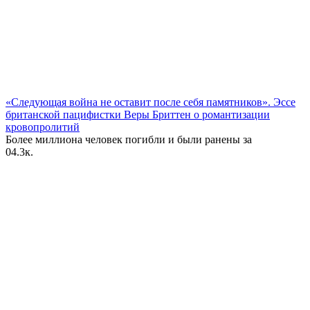
«Следующая война не оставит после себя памятников». Эссе
британской пацифистки Веры Бриттен о романтизации
кровопролитий
Более миллиона человек погибли и были ранены за
0
4.3к.