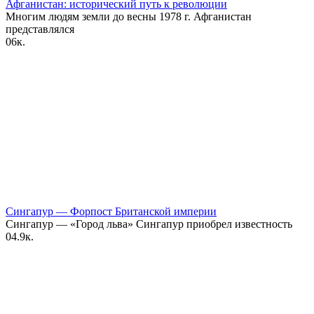
Афганистан: исторический путь к революции
Многим людям земли до весны 1978 г. Афганистан
представлялся
0
6к.
Сингапур — Форпост Британской империи
Сингапур — «Город льва» Сингапур приобрел известность
0
4.9к.