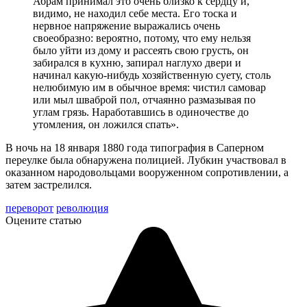
Абрам принимал это очень близко к сердцу и,
видимо, не находил себе места. Его тоска и
нервное напряжение выражались очень
своеобразно: вероятно, потому, что ему нельзя
было уйти из дому и рассеять свою грусть, он
забирался в кухню, запирал наглухо двери и
начинал какую-нибудь хозяйственную суету, столь
нелюбимую им в обычное время: чистил самовар
или мыл шваброй пол, отчаянно размазывая по
углам грязь. Наработавшись в одиночестве до
утомления, он ложился спать».
В ночь на 18 января 1880 года типография в Саперном
переулке была обнаружена полицией. Лубкин участвовал в
оказанном народовольцами вооруженном сопротивлении, а
затем застрелился.
переворот
революция
Оцените статью