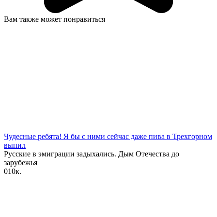
Вам также может понравиться
Чудесные ребята! Я бы с ними сейчас даже пива в Трехгорном
выпил
Русские в эмиграции задыхались. Дым Отечества до
зарубежья
0
10к.