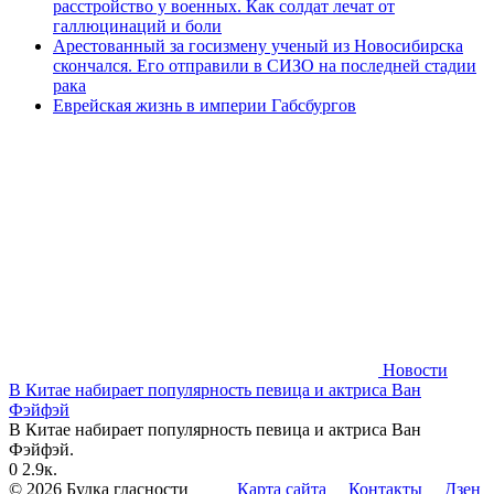
расстройство у военных. Как солдат лечат от
галлюцинаций и боли
Арестованный за госизмену ученый из Новосибирска
скончался. Его отправили в СИЗО на последней стадии
рака
Еврейская жизнь в империи Габсбургов
Новости
В Китае набирает популярность певица и актриса Ван
Фэйфэй
В Китае набирает популярность певица и актриса Ван
Фэйфэй.
0
2.9к.
© 2026 Будка гласности
Карта сайта
Контакты
Дзен