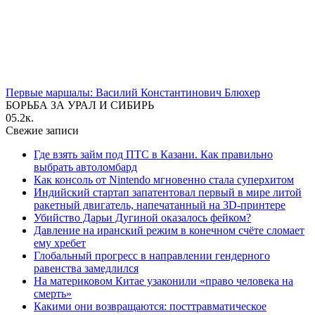
Первые маршалы: Василий Константинович Блюхер
БОРЬБА ЗА УРАЛ И СИБИРЬ
0
5.2к.
Свежие записи
Где взять займ под ПТС в Казани. Как правильно
выбрать автоломбард
Как консоль от Nintendo мгновенно стала суперхитом
Индийский стартап запатентовал первый в мире литой
ракетный двигатель, напечатанный на 3D-принтере
Убийство Дарьи Дугиной оказалось фейком?
Давление на иранский режим в конечном счёте сломает
ему хребет
Глобальный прогресс в направлении гендерного
равенства замедлился
На материковом Китае узаконили «право человека на
смерть»
Какими они возвращаются: посттравматическое