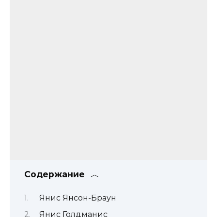
Содержание
Янис Янсон-Браун
Янис Голдманис