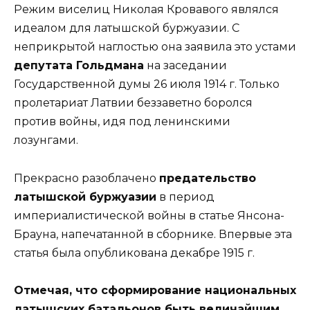
Режим виселиц Николая Кровавого являлся
идеалом для латышской буржуазии. С
неприкрытой наглостью она заявила это устами
депутата Гольдмана
на заседании
Государственной думы 26 июля 1914 г. Только
пролетариат Латвии беззаветно боролся
против войны, идя под ленинскими
лозунгами.
Прекрасно разоблачено
предательство
латышской буржуазии
в период
империалистической войны в статье Янсона-
Брауна, напечатанной в сборнике. Впервые эта
статья была опубликована декабре 1915 г.
Отмечая, что сформирование национальных
латышских батальонов быть величайшим