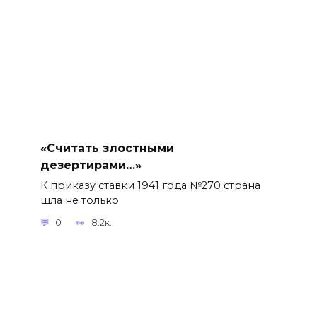
«Считать злостными
дезертирами…»
К приказу ставки 1941 года №270 страна
шла не только
0
8.2к.