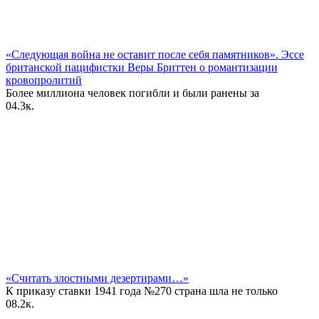
«Следующая война не оставит после себя памятников». Эссе
британской пацифистки Веры Бриттен о романтизации
кровопролитий
Более миллиона человек погибли и были ранены за
0
4.3к.
«Считать злостными дезертирами…»
К приказу ставки 1941 года №270 страна шла не только
0
8.2к.