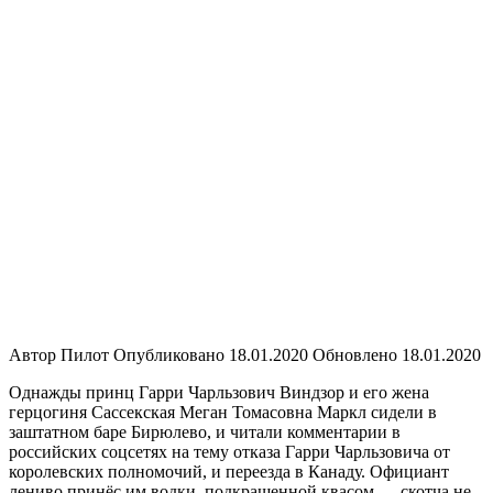
Истории
Автор
Пилот
Опубликовано
18.01.2020
Обновлено
18.01.2020
Однажды принц Гарри Чарльзович Виндзор и его жена
герцогиня Сассекская Меган Томасовна Маркл сидели в
заштатном баре Бирюлево, и читали комментарии в
российских соцсетях на тему отказа Гарри Чарльзовича от
королевских полномочий, и переезда в Канаду. Официант
лениво принёс им водки, подкрашенной квасом — скотча не