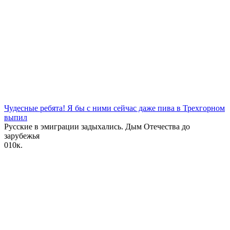
Чудесные ребята! Я бы с ними сейчас даже пива в Трехгорном
выпил
Русские в эмиграции задыхались. Дым Отечества до
зарубежья
0
10к.