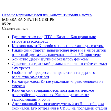
Первые маршалы: Василий Константинович Блюхер
БОРЬБА ЗА УРАЛ И СИБИРЬ
0
5.2к.
Свежие записи
Где взять займ под ПТС в Казани. Как правильно
выбрать автоломбард
Как консоль от Nintendo мгновенно стала суперхитом
Индийский стартап запатентовал первый в мире литой
ракетный двигатель, напечатанный на 3D-принтере
Убийство Дарьи Дугиной оказалось фейком?
Давление на иранский режим в конечном счёте сломает
ему хребет
Глобальный прогресс в направлении гендерного
равенства замедлился
На материковом Китае узаконили «право человека на
смерть»
Какими они возвращаются: посттравматическое
расстройство у военных. Как солдат лечат от
галлюцинаций и боли
Арестованный за госизмену ученый из Новосибирска
скончался. Его отправили в СИЗО на последней стадии