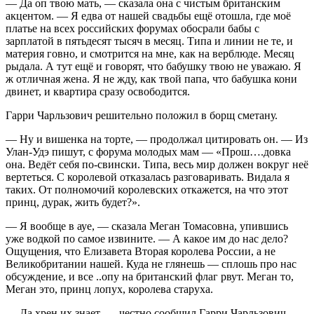
— Да оп твою мать, — сказала она с чистым британским
акцентом. — Я едва от нашей свадьбы ещё отошла, где моё
платье на всех российских форумах обосрали бабы с
зарплатой в пятьдесят тысяч в месяц. Типа и линии не те, и
материя говно, и смотрится на мне, как на верблюде. Месяц
рыдала. А тут ещё и говорят, что бабушку твою не уважаю. Я
ж отличная жена. Я не жду, как твой папа, что бабушка кони
двинет, и квартира сразу освободится.
Гарри Чарльзович решительно положил в борщ сметану.
— Ну и вишенка на торте, — продолжал цитировать он. — Из
Улан-Удэ пишут, с форума молодых мам — «Прош….довка
она. Ведёт себя по-свински. Типа, весь мир должен вокруг неё
вертеться. С королевой отказалась разговаривать. Видала я
таких. От полномочий королевских откажется, на что этот
принц, дурак, жить будет?».
— Я вообще в ауе, — сказала Меган Томасовна, упившись
уже водкой по самое извините. — А какое им до нас дело?
Ощущения, что Елизавета Вторая королева России, а не
Великобритании нашей. Куда не глянешь — сплошь про нас
обсуждение, и все ..опу на британский флаг рвут. Меган то,
Меган это, принц лопух, королева старуха.
— Да хрен их знает, — честно сообщил Гарри Чарльзович. —