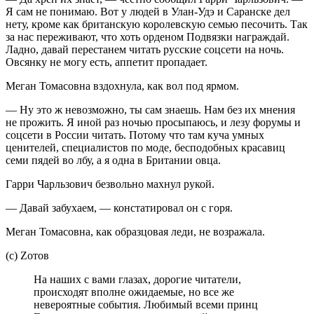
Я сам не понимаю. Вот у людей в Улан-Удэ и Саранске дел
нету, кроме как британскую королевскую семью песочить. Так
за нас переживают, что хоть орденом Подвязки награждай.
Ладно, давай перестанем читать русские соцсети на ночь.
Овсянку не могу есть, аппетит пропадает.
Меган Томасовна вздохнула, как вол под ярмом.
— Ну это ж невозможно, ты сам знаешь. Нам без их мнения
не прожить. Я иной раз ночью просыпаюсь, и лезу форумы и
соцсети в России читать. Потому что там куча умных
ценителей, специалистов по моде, бесподобных красавиц
семи пядей во лбу, а я одна в Британии овца.
Гарри Чарльзович безвольно махнул рукой.
— Давай забухаем, — констатировал он с горя.
Меган Томасовна, как образцовая леди, не возражала.
(с) Zотов
На наших с вами глазах, дорогие читатели,
происходят вполне ожидаемые, но все же
невероятные события. Любимый всеми принц