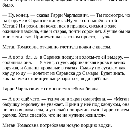
было.
— Ну, конец, — сказал Гарри Чарльзович. — Ты посмотри, чо
на форуме в Саранске пишут. «Ну чего он нашёл в этой
Меган? Ни рожи, ни кожи, вся в прыщах, сиськи в зале
ожидания забыла, ещё и старая, почти сорок лет. Лучше бы на
мне женился». Припечатала глаголом просто, …учка.
Меган Томасовна отчаянно глотнула водки с квасом.
— А вот я, бл…ь, в Саранск поеду, и волосы-то ей выдеру, —
сообщила она. — У меня, сцуко, африканская кровь в венах
горячая, и бананы кровавые в глазах. Смажу по сусалам как
хау ду ю ду — долетит из Саранска до Самары. Будет знать,
как на чужих принцев ваще зариться, леди грёбаная.
Гарри Чарльзович с сомнением хлебнул борща.
— А вот ещё чего, — ткнул он в экран смартфона. — «Меган
бабушку-королеву не уважает. Принц у неё под каблуком, она
не него верхом села, и успевай поворачиваться. Гарри совсем
размяк. Хотя спасибо, что не на мужике женился».
Меган Томасовна потребовала новую порцию водки.