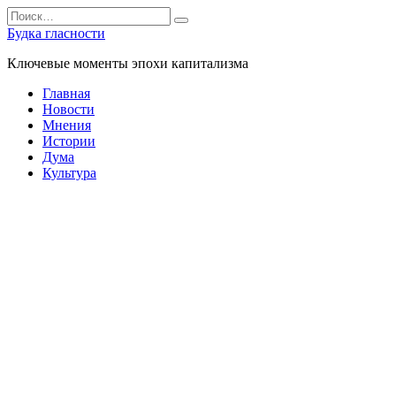
Перейти
Search
к
for:
Будка гласности
содержанию
Ключевые моменты эпохи капитализма
Главная
Новости
Мнения
Истории
Дума
Культура
Главная
»
Истории