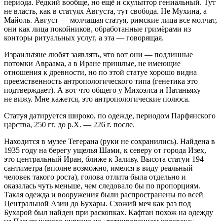
периода. Редкий вообще, но ещё и скульптор гениальный. Тут
не власть, как в статуях Августа, тут свобода. Не Мухина, а
Майоль. Август — молчащая статуя, римские лица все молчат,
они как лица покойников, обработанные гримёрами из
конторы ритуальных услуг, а эта — говорящая.
Израильтяне любят заявлять, что вот они — подлинные
потомки Авраама, а в Иране пришлые, не имеющие
отношения к древности, но по этой статуе хорошо видна
преемственность антропологического типа (генетика это
подтверждает). А вот что общего у Михоэлса и Натаньяху —
не вижу. Мне кажется, это антропологические полюса.
Статуя датируется широко, по одежде, периодом Парфянского
царства, 250 гг. до р.Х. — 226 г. после.
Находится в музее Тегерана (руки не сохранились). Найдена в
1935 году на берегу ущелья Шами, к северу от города Изех,
это центральный Иран, ближе к Заливу. Высота статуи 194
сантиметра (вполне возможно, имелся в виду реальный
человек такого роста), голова отлита была отдельно и
оказалась чуть меньше, чем следовало бы по пропорциям.
Такая одежда и вооружения были распространены по всей
Центральной Азии до Бухары. Схожий меч как раз под
Бухарой был найден при раскопках. Кафтан похож на одежду