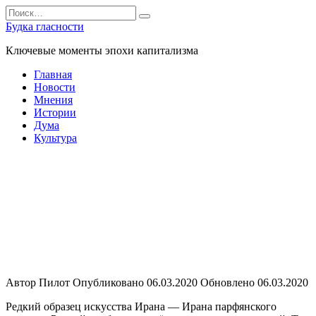
Перейти
Search
к
for:
Будка гласности
содержанию
Ключевые моменты эпохи капитализма
Главная
Новости
Мнения
Истории
Дума
Культура
Главная
»
Культура
Культура
Автор
Пилот
Опубликовано
06.03.2020
Обновлено
06.03.2020
Редкий образец искусства Ирана — Ирана парфянского