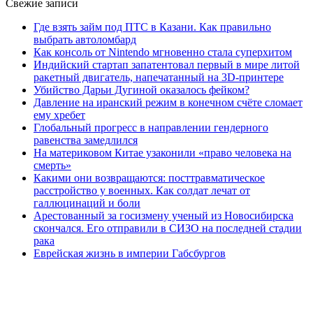
Свежие записи
Где взять займ под ПТС в Казани. Как правильно
выбрать автоломбард
Как консоль от Nintendo мгновенно стала суперхитом
Индийский стартап запатентовал первый в мире литой
ракетный двигатель, напечатанный на 3D-принтере
Убийство Дарьи Дугиной оказалось фейком?
Давление на иранский режим в конечном счёте сломает
ему хребет
Глобальный прогресс в направлении гендерного
равенства замедлился
На материковом Китае узаконили «право человека на
смерть»
Какими они возвращаются: посттравматическое
расстройство у военных. Как солдат лечат от
галлюцинаций и боли
Арестованный за госизмену ученый из Новосибирска
скончался. Его отправили в СИЗО на последней стадии
рака
Еврейская жизнь в империи Габсбургов