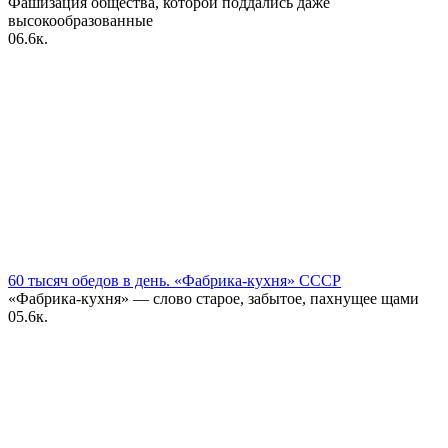
Фашизация общества, которой поддались даже
высокообразованные
0
6.6к.
60 тысяч обедов в день. «Фабрика-кухня» СССР
«Фабрика-кухня» — слово старое, забытое, пахнущее щами
0
5.6к.