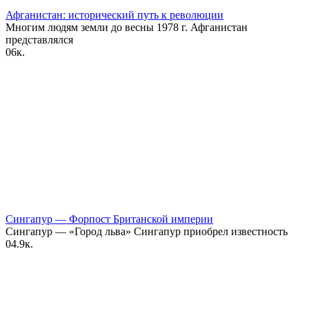
Афганистан: исторический путь к революции
Многим людям земли до весны 1978 г. Афганистан
представлялся
0
6к.
Сингапур — Форпост Британской империи
Сингапур — «Город льва» Сингапур приобрел известность
0
4.9к.