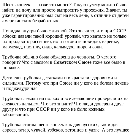
Шесть копеек — разве это много? Такую сумму можно было
найти на полу или просто выпросить у прохожих. Значит, ты
уже гарантированно был сыт на весь день, в отличие от детей
американских безработных.
Повидла внутри было с лихвой. Это значило, что при СССР
яблоки давали такой хороший урожай, что хватало не только
их продавать россыпью, но и готовить повидло, варенье,
мармелад, пастилу, сидр, кальвадос, пюре и соки.
Трубочка обычно была обжарена до черноты. О чем это
говорит? Что с маслом в
Советском Союзе
тоже все было в
порядке.
Дети ели трубочки десятками и вырастали здоровыми и
сильными. Потому что при Союзе ни у кого не болела печень
и поджелудочная.
Трубочки лежали на полках и все желающие проверяли их на
свежесть пальцем. Что это значит? Что люди доверяли друг
другу и что при
СССР
ни у кого не было кожных
заболеваний.
Трубочка стоила шесть копеек как для русских, так и для
евреев, татар, чукчей, узбеков, эстонцев и удэге. А это лучшее