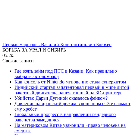
Первые маршалы: Василий Константинович Блюхер
БОРЬБА ЗА УРАЛ И СИБИРЬ
0
5.2к.
Свежие записи
Где взять займ под ПТС в Казани. Как правильно
выбрать автоломбард
Как консоль от Nintendo мгновенно стала суперхитом
Индийский стартап запатентовал первый в мире литой
ракетный двигатель, напечатанный на 3D-принтере
Убийство Дарьи Дугиной оказалось фейком?
Давление на иранский режим в конечном счёте сломает
ему хребет
Глобальный прогресс в направлении гендерного
равенства замедлился
На материковом Китае узаконили «право человека на
смерть»