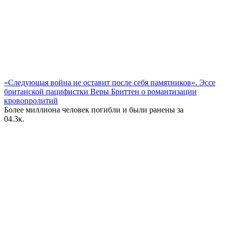
«Следующая война не оставит после себя памятников». Эссе
британской пацифистки Веры Бриттен о романтизации
кровопролитий
Более миллиона человек погибли и были ранены за
0
4.3к.