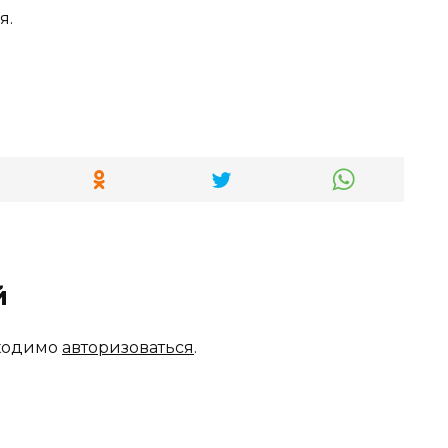
я.
й
бходимо
авторизоваться
.