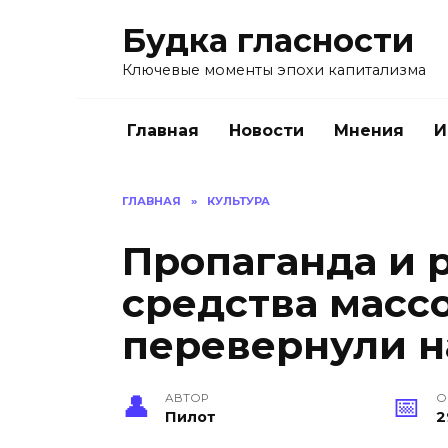
Перейти
Будка гласности
к
содержанию
Ключевые моменты эпохи капитализма
Главная
Новости
Мнения
И
ГЛАВНАЯ
»
КУЛЬТУРА
Пропаганда и 
средства масс
перевернули 
АВТОР
О
Пилот
2