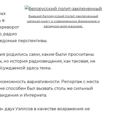
вых
Бывший белорусский полит-заключенный
 в
написал книгу о современном феминизме и
западном анти-расизме.
переворот
о, радио
ведомые перспективы.
ния родились сами, какие были просчитаны.
 но история радиовещания, как таковая, не
бсуждаемой здесь темы.
озможность вариативности. Репортаж с места
не способен был вызвать столь же сильный
видения и Интернета.
 двух Уэллсов в качестве возражения не