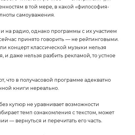
нностям в той мере, в какой «философия-
лноты самоуважения.
и на радио, однако программы с их участием
 сейчас принято говорить — не рейтинговыми.
сли концерт классической музыки нельзя
, и даже нельзя разбить рекламой, то устное
т, что в получасовой программе адекватно
чной книги нереально.
 без купюр не уравнивает возможности
ыбирает темп ознакомления с текстом, может
ии — вернуться и перечитать его часть.