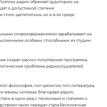
 Поэтому радио обрекает аудиторию на
идёт о допустимой степени
 столь щепетильны, но и в их среде
ьными словоизвержениями зарабатывают на
мысленными особами, способными из студии
вые создал научно-популярные программы,
логические проблемы радиослушателей.
поп-философия, поп-религия, поп-литература,
се жанры, которые, благодаря радио,
тали в один ряд с песенками и статьями о
едствием таких передач стала бесконечная