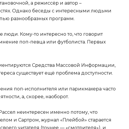
тановочной, а режиссёр и автор –
астях. Однако беседы с интересными людьми
пью разнообразных программ.
люди. Кому-то интересно то, что говорит
 мнение поп-певца или футболиста. Первых
риентируются Средства Массовой Информации,
тереса существует ещё проблема доступности.
ения поп-исполнителя или парикмахера часто
тности, а, скорее, наоборот.
Рассел неинтересен именно потому, что
елом и Сартром, журнал «Плейбой» старается
воего читателя (точнее — «смотрителя»), и