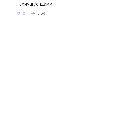
пахнущее щами
0
5.6к.